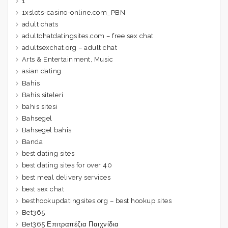
1
1xslots-casino-online.com_PBN
adult chats
adultchatdatingsites.com – free sex chat
adultsexchat.org – adult chat
Arts & Entertainment, Music
asian dating
Bahis
Bahis siteleri
bahis sitesi
Bahsegel
Bahsegel bahis
Banda
best dating sites
best dating sites for over 40
best meal delivery services
best sex chat
besthookupdatingsites.org – best hookup sites
Bet365
Bet365 Επιτραπέζια Παιχνίδια