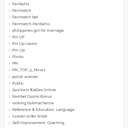
Paribahis
Parimatch
Parimatch bet
Parimatch-Paribahis
philippines girl for marriage
Pin UP
Pin Up casino
PIn-Up
Plinko
PM
PM_TOP_5_Mirors
polish women
Public
Quickwin Καζίνο Online
Rainbet Casino Bonus
ranking bukmacherow
Reference & Education, Language
russian order bride
Self Improvement, Coaching