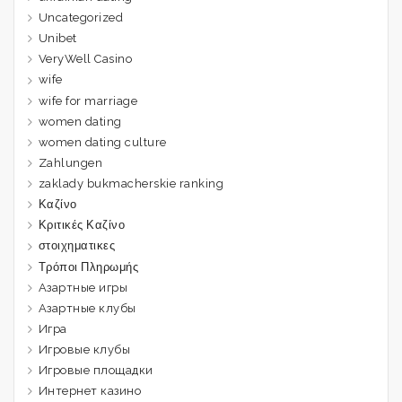
Uncategorized
Unibet
VeryWell Casino
wife
wife for marriage
women dating
women dating culture
Zahlungen
zaklady bukmacherskie ranking
Καζίνο
Κριτικές Καζίνο
στοιχηματικες
Τρόποι Πληρωμής
Азартные игры
Азартные клубы
Игра
Игровые клубы
Игровые площадки
Интернет казино