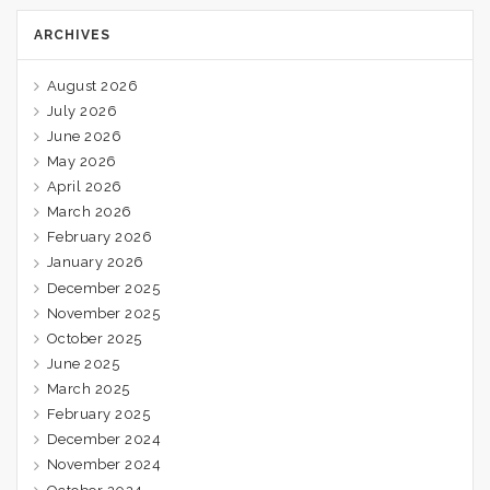
ARCHIVES
August 2026
July 2026
June 2026
May 2026
April 2026
March 2026
February 2026
January 2026
December 2025
November 2025
October 2025
June 2025
March 2025
February 2025
December 2024
November 2024