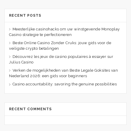
RECENT POSTS
Meesterlijke casinohacks om uw winstgevende Monoplay
Casino strategie te perfectioneren
Beste Online Casino Zonder Cruks: jouw gids voor de
veiligste crypto betalingen
Découvrez les jeux de casino populaires à essayer sur
Julius Casino
Verken de mogelijkheden van Beste Legale Goksites van
Nederland 2026: een gids voor beginners
Casino accountability: savoring the genuine possibilities
RECENT COMMENTS