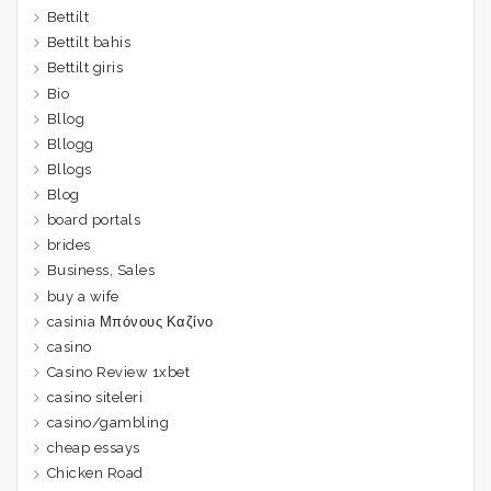
Bettilt
Bettilt bahis
Bettilt giris
Bio
Bllog
Bllogg
Bllogs
Blog
board portals
brides
Business, Sales
buy a wife
casinia Μπόνους Καζίνο
casino
Casino Review 1xbet
casino siteleri
casino/gambling
cheap essays
Chicken Road