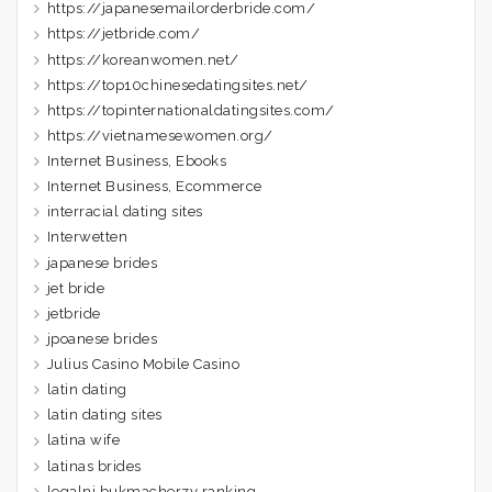
https://japanesemailorderbride.com/
https://jetbride.com/
https://koreanwomen.net/
https://top10chinesedatingsites.net/
https://topinternationaldatingsites.com/
https://vietnamesewomen.org/
Internet Business, Ebooks
Internet Business, Ecommerce
interracial dating sites
Interwetten
japanese brides
jet bride
jetbride
jpoanese brides
Julius Casino Mobile Casino
latin dating
latin dating sites
latina wife
latinas brides
legalni bukmacherzy ranking