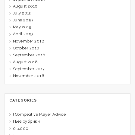
August 2019
July 2019
June 2019
May 2019
April 2019
November 2018
October 2018
September 2018
August 2018
September 2017
November 2016
CATEGORIES
! Competitive Player Advice
! Без рубрики
0-4000