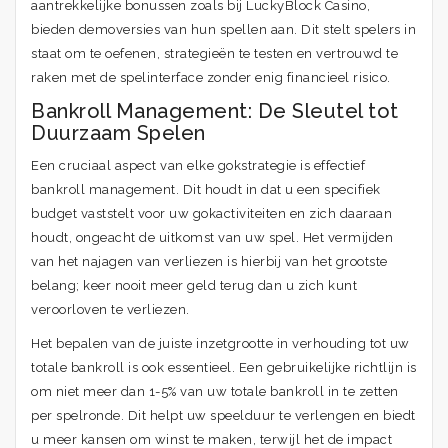
aantrekkelijke bonussen zoals bij LuckyBlock Casino,
bieden demoversies van hun spellen aan. Dit stelt spelers in
staat om te oefenen, strategieën te testen en vertrouwd te
raken met de spelinterface zonder enig financieel risico.
Bankroll Management: De Sleutel tot
Duurzaam Spelen
Een cruciaal aspect van elke gokstrategie is effectief
bankroll management. Dit houdt in dat u een specifiek
budget vaststelt voor uw gokactiviteiten en zich daaraan
houdt, ongeacht de uitkomst van uw spel. Het vermijden
van het najagen van verliezen is hierbij van het grootste
belang; keer nooit meer geld terug dan u zich kunt
veroorloven te verliezen.
Het bepalen van de juiste inzetgrootte in verhouding tot uw
totale bankroll is ook essentieel. Een gebruikelijke richtlijn is
om niet meer dan 1-5% van uw totale bankroll in te zetten
per spelronde. Dit helpt uw speelduur te verlengen en biedt
u meer kansen om winst te maken, terwijl het de impact