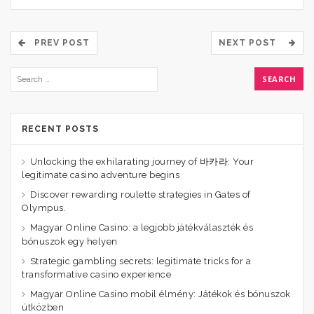
PREV POST
NEXT POST
RECENT POSTS
Unlocking the exhilarating journey of 바카라: Your
legitimate casino adventure begins
Discover rewarding roulette strategies in Gates of
Olympus.
Magyar Online Casino: a legjobb játékválaszték és
bónuszok egy helyen
Strategic gambling secrets: legitimate tricks for a
transformative casino experience
Magyar Online Casino mobil élmény: Játékok és bónuszok
útközben