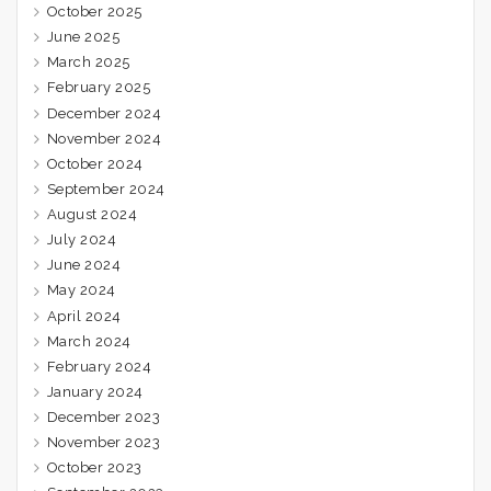
October 2025
June 2025
March 2025
February 2025
December 2024
November 2024
October 2024
September 2024
August 2024
July 2024
June 2024
May 2024
April 2024
March 2024
February 2024
January 2024
December 2023
November 2023
October 2023