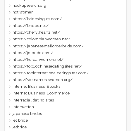
hookupsearch.org
hot women
https://bridesingles.com/
https://bridex.net/
https://cherylhearts.net/
https://colombianwomen.net/
https://japanesemailorderbride.com/
https://jetbride.com/
https://koreanwomen.net/
https://top10chinesedatingsites.net/
https://topinternationaldatingsites.com/
https://vietnamesewomen.org/
Internet Business, Ebooks
Internet Business, Ecommerce
interracial dating sites
Interwetten
japanese brides
jet bride
jetbride