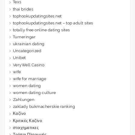
Texs
thai brides
tophookupdatingsites.net
tophookupdatingsites.net – top adult sites
totally free online dating sites
Turneringar
ukrainian dating
Uncategorized
Unibet
VeryWell Casino
wife
wife for marriage
women dating
women dating culture
Zahlungen
zaklady bukmacherskie ranking
Καζίνο
Κριτικές Καζίνο
στοιχηματικες
Τρόποι Πληρωμής