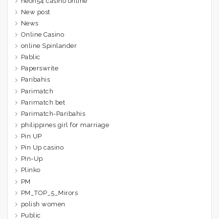
neon54 casino online
New post
News
Online Casino
online Spinlander
Pablic
Paperswrite
Paribahis
Parimatch
Parimatch bet
Parimatch-Paribahis
philippines girl for marriage
Pin UP
Pin Up casino
PIn-Up
Plinko
PM
PM_TOP_5_Mirors
polish women
Public