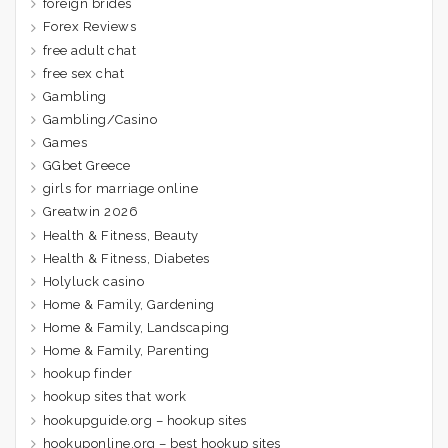
foreign brides
Forex Reviews
free adult chat
free sex chat
Gambling
Gambling/Casino
Games
GGbet Greece
girls for marriage online
Greatwin 2026
Health & Fitness, Beauty
Health & Fitness, Diabetes
Holyluck casino
Home & Family, Gardening
Home & Family, Landscaping
Home & Family, Parenting
hookup finder
hookup sites that work
hookupguide.org – hookup sites
hookuponline.org – best hookup sites