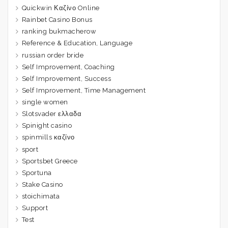
Quickwin Καζίνο Online
Rainbet Casino Bonus
ranking bukmacherow
Reference & Education, Language
russian order bride
Self Improvement, Coaching
Self Improvement, Success
Self Improvement, Time Management
single women
Slotsvader ελλαδα
Spinight casino
spinmills καζίνο
sport
Sportsbet Greece
Sportuna
Stake Casino
stoichimata
Support
Test