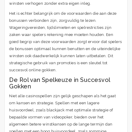
winsten verhogen zonder extra eigen inleg.
Het is echter belangrijk om de voorwaarden die aan deze
bonussen verbonden zijn, zorgvuldig te lezen.
Wageringvereisten, tijdslimieten en spelrestricties zijn
zaken waar spelers rekening mee moeten houden. Een
goed begrip van deze voorwaarden zorgt ervoor dat spelers
de bonussen optimaal kunnen benutten en de uiteindelijke
winsten ook daadwerkelijk kunnen laten uitbetalen. Dit
strategische gebruik van promoties is een sleutel tot
succesvol online gokken.
De Rol van Spelkeuze in Succesvol
Gokken
Niet alle casinospellen zijn gelijk geschapen als het gaat
om kansen en strategie. Spellen met een lagere
huisvoordeel, zoals blackjack met optimale strategie of
bepaalde vormen van videopoker, bieden over het
algemeen betere winstkansen op de lange termijn dan
spellen met een hoog huisvoordeel, zoals sommige