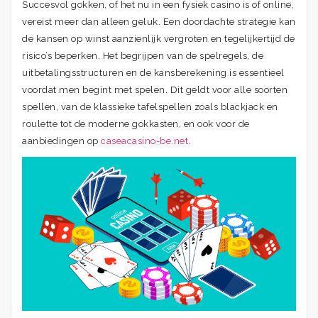
Succesvol gokken, of het nu in een fysiek casino is of online,
vereist meer dan alleen geluk. Een doordachte strategie kan
de kansen op winst aanzienlijk vergroten en tegelijkertijd de
risico’s beperken. Het begrijpen van de spelregels, de
uitbetalingsstructuren en de kansberekening is essentieel
voordat men begint met spelen. Dit geldt voor alle soorten
spellen, van de klassieke tafelspellen zoals blackjack en
roulette tot de moderne gokkasten, en ook voor de
aanbiedingen op
caseacasino-be.net
.