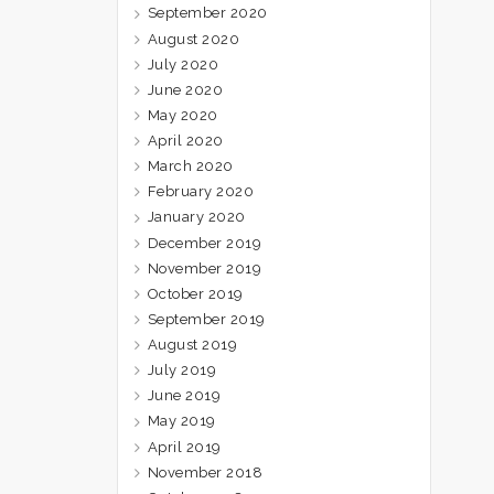
September 2020
August 2020
July 2020
June 2020
May 2020
April 2020
March 2020
February 2020
January 2020
December 2019
November 2019
October 2019
September 2019
August 2019
July 2019
June 2019
May 2019
April 2019
November 2018