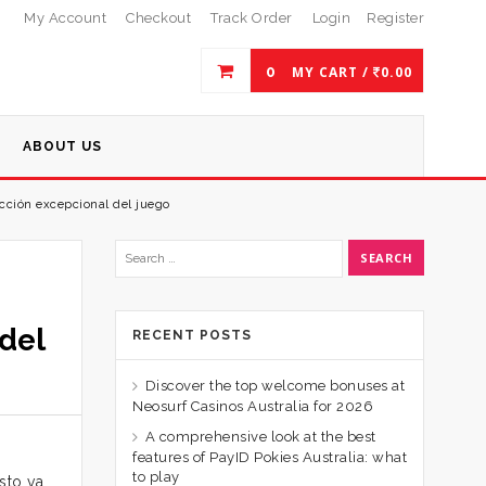
My Account
Checkout
Track Order
Login
Register
0
MY CART /
0.00
ABOUT US
ección excepcional del juego
 del
RECENT POSTS
Discover the top welcome bonuses at
Neosurf Casinos Australia for 2026
A comprehensive look at the best
features of PayID Pokies Australia: what
to play
sto va