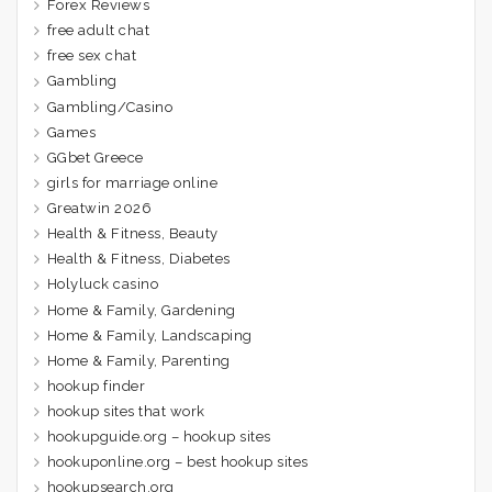
Forex Reviews
free adult chat
free sex chat
Gambling
Gambling/Casino
Games
GGbet Greece
girls for marriage online
Greatwin 2026
Health & Fitness, Beauty
Health & Fitness, Diabetes
Holyluck casino
Home & Family, Gardening
Home & Family, Landscaping
Home & Family, Parenting
hookup finder
hookup sites that work
hookupguide.org – hookup sites
hookuponline.org – best hookup sites
hookupsearch.org