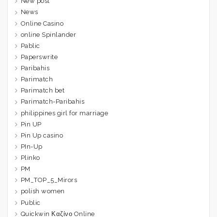
New post
News
Online Casino
online Spinlander
Pablic
Paperswrite
Paribahis
Parimatch
Parimatch bet
Parimatch-Paribahis
philippines girl for marriage
Pin UP
Pin Up casino
PIn-Up
Plinko
PM
PM_TOP_5_Mirors
polish women
Public
Quickwin Καζίνο Online