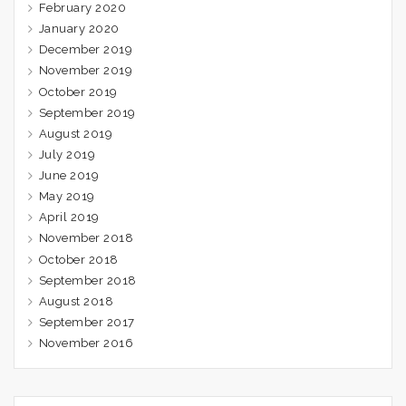
February 2020
January 2020
December 2019
November 2019
October 2019
September 2019
August 2019
July 2019
June 2019
May 2019
April 2019
November 2018
October 2018
September 2018
August 2018
September 2017
November 2016