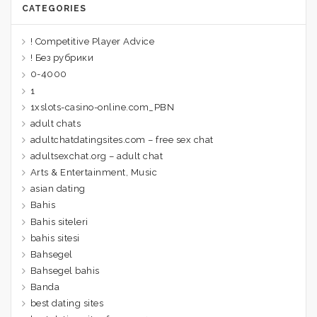
CATEGORIES
! Competitive Player Advice
! Без рубрики
0-4000
1
1xslots-casino-online.com_PBN
adult chats
adultchatdatingsites.com – free sex chat
adultsexchat.org – adult chat
Arts & Entertainment, Music
asian dating
Bahis
Bahis siteleri
bahis sitesi
Bahsegel
Bahsegel bahis
Banda
best dating sites