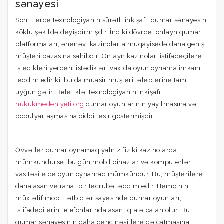
sənayesi
Son illərdə texnologiyanın sürətli inkişafı, qumar sənayesini
köklü şəkildə dəyişdirmişdir. İndiki dövrdə, onlayn qumar
platformaları, ənənəvi kazinolarla müqayisədə daha geniş
müştəri bazasına sahibdir. Onlayn kazinolar, istifadəçilərə
istədikləri yerdən, istədikləri vaxtda oyun oynama imkanı
təqdim edir ki, bu da müasir müştəri tələblərinə tam
uyğun gəlir. Beləliklə, texnologiyanın inkişafı
hukukmedeniyeti.org
qumar oyunlarının yayılmasına və
populyarlaşmasına ciddi təsir göstərmişdir.
Əvvəllər qumar oynamaq yalnız fiziki kazinolarda
mümkündürsə, bu gün mobil cihazlar və kompüterlər
vasitəsilə də oyun oynamaq mümkündür. Bu, müştərilərə
daha asan və rahat bir təcrübə təqdim edir. Həmçinin,
müxtəlif mobil tətbiqlər sayəsində qumar oyunları,
istifadəçilərin telefonlarında asanlıqla əlçatan olur. Bu,
qumar sənayesinin daha gənc nəsillərə də çatmasına