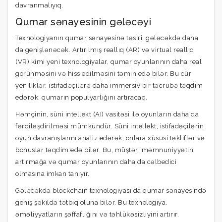
davranmalıyıq.
Qumar sənayesinin gələcəyi
Texnologiyanın qumar sənayesinə təsiri, gələcəkdə daha
da genişlənəcək. Artırılmış reallıq (AR) və virtual reallıq
(VR) kimi yeni texnologiyalar, qumar oyunlarının daha real
görünməsini və hiss edilməsini təmin edə bilər. Bu cür
yeniliklər, istifadəçilərə daha immersiv bir təcrübə təqdim
edərək, qumarın populyarlığını artıracaq.
Həmçinin, süni intellekt (AI) vasitəsi ilə oyunların daha da
fərdiləşdirilməsi mümkündür. Süni intellekt, istifadəçilərin
oyun davranışlarını analiz edərək, onlara xüsusi təkliflər və
bonuslar təqdim edə bilər. Bu, müştəri məmnuniyyətini
artırmağa və qumar oyunlarının daha da cəlbedici
olmasına imkan tanıyır.
Gələcəkdə blockchain texnologiyası da qumar sənayesində
geniş şəkildə tətbiq oluna bilər. Bu texnologiya,
əməliyyatların şəffaflığını və təhlükəsizliyini artırır.