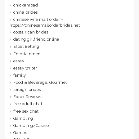
chickenroad
china brides
chinese wife mail order –
https://chinesemailorderbrides.net
costa rican brides
dating girlfriend online
Efbet Betting
Entertainment
essay
essay writer
family
Food & Beverage, Gourmet
foreign brides
Forex Reviews
free adult chat
free sex chat
Gambling
Gambling/Casino
Games