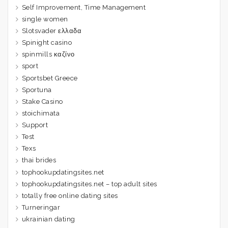
Self Improvement, Time Management
single women
Slotsvader ελλαδα
Spinight casino
spinmills καζίνο
sport
Sportsbet Greece
Sportuna
Stake Casino
stoichimata
Support
Test
Texs
thai brides
tophookupdatingsites.net
tophookupdatingsites.net – top adult sites
totally free online dating sites
Turneringar
ukrainian dating