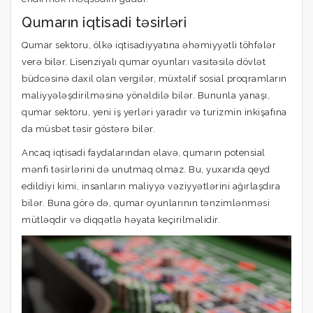
Qumarın iqtisadi təsirləri
Qumar sektoru, ölkə iqtisadiyyatına əhəmiyyətli töhfələr
verə bilər. Lisenziyalı qumar oyunları vasitəsilə dövlət
büdcəsinə daxil olan vergilər, müxtəlif sosial proqramların
maliyyələşdirilməsinə yönəldilə bilər. Bununla yanaşı,
qumar sektoru, yeni iş yerləri yaradır və turizmin inkişafına
da müsbət təsir göstərə bilər.
Ancaq iqtisadi faydalarından əlavə, qumarın potensial
mənfi təsirlərini də unutmaq olmaz. Bu, yuxarıda qeyd
edildiyi kimi, insanların maliyyə vəziyyətlərini ağırlaşdıra
bilər. Buna görə də, qumar oyunlarının tənzimlənməsi
mütləqdir və diqqətlə həyata keçirilməlidir.