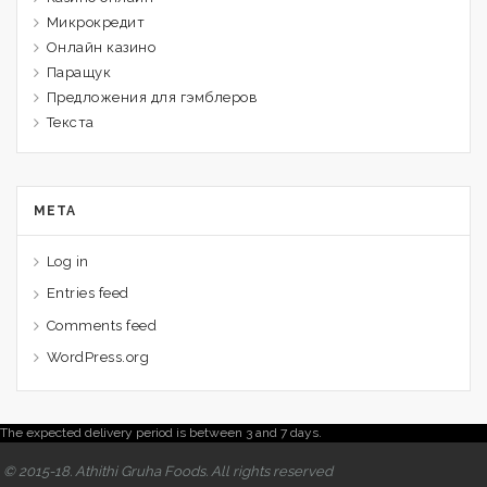
Микрокредит
Онлайн казино
Паращук
Предложения для гэмблеров
Текста
META
Log in
Entries feed
Comments feed
WordPress.org
The expected delivery period is between 3 and 7 days.
© 2015-18. Athithi Gruha Foods. All rights reserved