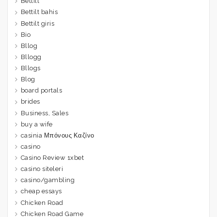
Bettilt
Bettilt bahis
Bettilt giris
Bio
Bllog
Bllogg
Bllogs
Blog
board portals
brides
Business, Sales
buy a wife
casinia Μπόνους Καζίνο
casino
Casino Review 1xbet
casino siteleri
casino/gambling
cheap essays
Chicken Road
Chicken Road Game