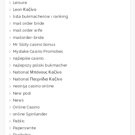
Leisure
Leon Καζίνο
lista bukmacherow i ranking
mail order bride
mail order wife
mailorder-bride
Mr Sloty casino bonus
Mystake Casino Promoties
najlepšie casino
najlepszy polski bukmacher
National Μπόνους Καζίνο
National Παιχνίδια Καζίνο
neon54 casino online
New post
News
Online Casino
online Spinlander
Pablic
Paperswrite
Paribahis