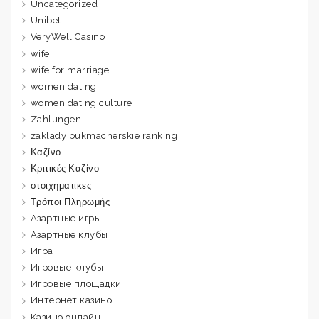
Uncategorized
Unibet
VeryWell Casino
wife
wife for marriage
women dating
women dating culture
Zahlungen
zaklady bukmacherskie ranking
Καζίνο
Κριτικές Καζίνο
στοιχηματικες
Τρόποι Πληρωμής
Азартные игры
Азартные клубы
Игра
Игровые клубы
Игровые площадки
Интернет казино
Казино онлайн