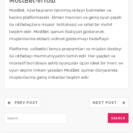
MostBet-in rolu
MostBet, Azərbaycanın tanınmış onlayn bukmeker və
kazino platformasıdır. İdman mərcləri və geniş oyun çeşidi
ilə istifadəçilərə müasir, təhlükəsiz və rahat bir mühit
təqdim edir. MostBet, qanuni fəaliyyət göstərərək,
müştərilərinə etibarlı xidmət göstərməyi hədəfləyir.
Platforma, cəlbedici bonus proqramları və müştəri dəstəyi
ilə istifadəçi məmnuniyyətini təmin edir. Hər yaşdan və
müxtəlif təcrübəyə sahib oyunçular üçün ideal bir mərc və
oyun seçimi imkanı yaradan MostBet, qumar dünyasında
müştərilərinə geniş imkanlar təqdim edir.
PREV POST
NEXT POST