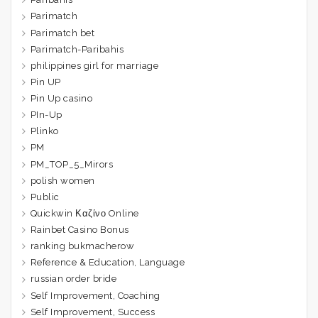
Parimatch
Parimatch bet
Parimatch-Paribahis
philippines girl for marriage
Pin UP
Pin Up casino
PIn-Up
Plinko
PM
PM_TOP_5_Mirors
polish women
Public
Quickwin Καζίνο Online
Rainbet Casino Bonus
ranking bukmacherow
Reference & Education, Language
russian order bride
Self Improvement, Coaching
Self Improvement, Success