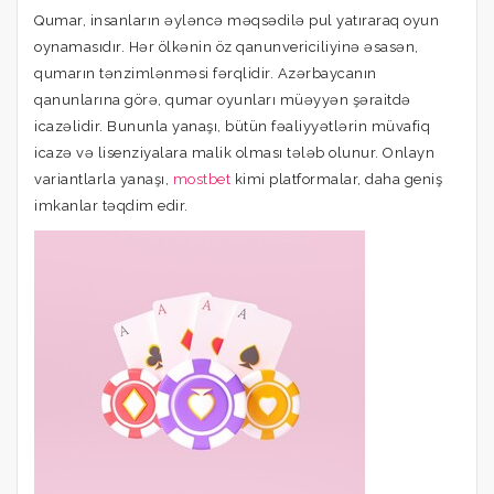
Qumar, insanların əyləncə məqsədilə pul yatıraraq oyun
oynamasıdır. Hər ölkənin öz qanunvericiliyinə əsasən,
qumarın tənzimlənməsi fərqlidir. Azərbaycanın
qanunlarına görə, qumar oyunları müəyyən şəraitdə
icazəlidir. Bununla yanaşı, bütün fəaliyyətlərin müvafiq
icazə və lisenziyalara malik olması tələb olunur. Onlayn
variantlarla yanaşı,
mostbet
kimi platformalar, daha geniş
imkanlar təqdim edir.