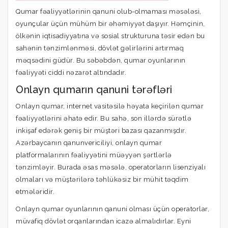
Qumar fəaliyyətlərinin qanuni olub-olmaması məsələsi,
oyunçular üçün mühüm bir əhəmiyyət daşıyır. Həmçinin,
ölkənin iqtisadiyyatına və sosial strukturuna təsir edən bu
sahənin tənzimlənməsi, dövlət gəlirlərini artırmaq
məqsədini güdür. Bu səbəbdən, qumar oyunlarının
fəaliyyəti ciddi nəzarət altındadır.
Onlayn qumarın qanuni tərəfləri
Onlayn qumar, internet vasitəsilə həyata keçirilən qumar
fəaliyyətlərini əhatə edir. Bu sahə, son illərdə sürətlə
inkişaf edərək geniş bir müştəri bazası qazanmışdır.
Azərbaycanın qanunvericiliyi, onlayn qumar
platformalarının fəaliyyətini müəyyən şərtlərlə
tənzimləyir. Burada əsas məsələ, operatorların lisenziyalı
olmaları və müştərilərə təhlükəsiz bir mühit təqdim
etmələridir.
Onlayn qumar oyunlarının qanuni olması üçün operatorlar,
müvafiq dövlət orqanlarından icazə almalıdırlar. Eyni