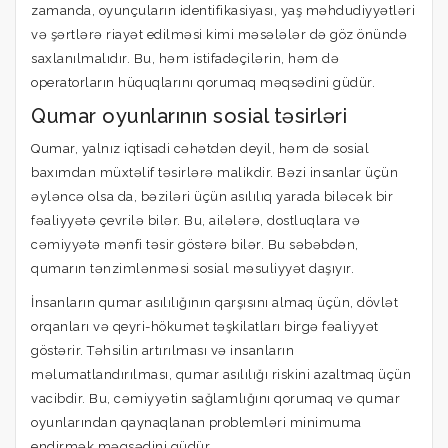
zamanda, oyunçuların identifikasiyası, yaş məhdudiyyətləri
və şərtlərə riayət edilməsi kimi məsələlər də göz önündə
saxlanılmalıdır. Bu, həm istifadəçilərin, həm də
operatorların hüquqlarını qorumaq məqsədini güdür.
Qumar oyunlarının sosial təsirləri
Qumar, yalnız iqtisadi cəhətdən deyil, həm də sosial
baxımdan müxtəlif təsirlərə malikdir. Bəzi insanlar üçün
əyləncə olsa da, bəziləri üçün asılılıq yarada biləcək bir
fəaliyyətə çevrilə bilər. Bu, ailələrə, dostluqlara və
cəmiyyətə mənfi təsir göstərə bilər. Bu səbəbdən,
qumarın tənzimlənməsi sosial məsuliyyət daşıyır.
İnsanların qumar asılılığının qarşısını almaq üçün, dövlət
orqanları və qeyri-hökumət təşkilatları birgə fəaliyyət
göstərir. Təhsilin artırılması və insanların
məlumatlandırılması, qumar asılılığı riskini azaltmaq üçün
vacibdir. Bu, cəmiyyətin sağlamlığını qorumaq və qumar
oyunlarından qaynaqlanan problemləri minimuma
endirmək məqsədini güdür.