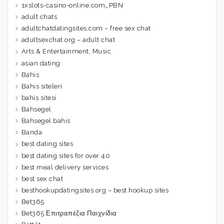
1xslots-casino-online.com_PBN
adult chats
adultchatdatingsites.com – free sex chat
adultsexchat.org – adult chat
Arts & Entertainment, Music
asian dating
Bahis
Bahis siteleri
bahis sitesi
Bahsegel
Bahsegel bahis
Banda
best dating sites
best dating sites for over 40
best meal delivery services
best sex chat
besthookupdatingsites.org – best hookup sites
Bet365
Bet365 Επιτραπέζια Παιχνίδια