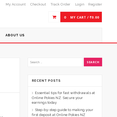
My Account
Checkout
Track Order
Login
Register
0
MY CART /
0.00
ABOUT US
RECENT POSTS
Essential tips for fast withdrawals at
Online Pokies NZ: Secure your
earnings today
Step-by-step guide to making your
first deposit at Online Pokies NZ