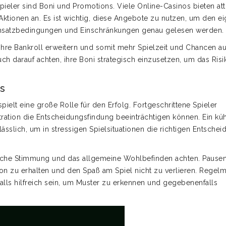
Spieler sind Boni und Promotions. Viele Online-Casinos bieten att
ionen an. Es ist wichtig, diese Angebote zu nutzen, um den e
 Umsatzbedingungen und Einschränkungen genau gelesen werden.
hre Bankroll erweitern und somit mehr Spielzeit und Chancen au
uch darauf achten, ihre Boni strategisch einzusetzen, um das Ris
s
elt eine große Rolle für den Erfolg. Fortgeschrittene Spieler
ration die Entscheidungsfindung beeinträchtigen können. Ein küh
lässlich, um in stressigen Spielsituationen die richtigen Entsche
nliche Stimmung und das allgemeine Wohlbefinden achten. Pause
on zu erhalten und den Spaß am Spiel nicht zu verlieren. Regel
alls hilfreich sein, um Muster zu erkennen und gegebenenfalls