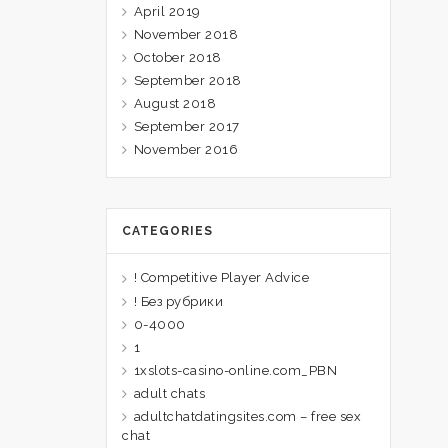
April 2019
November 2018
October 2018
September 2018
August 2018
September 2017
November 2016
CATEGORIES
! Competitive Player Advice
! Без рубрики
0-4000
1
1xslots-casino-online.com_PBN
adult chats
adultchatdatingsites.com – free sex
chat