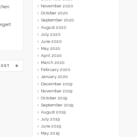
November 2020
ichen
October 2020
September 2020
eigert
August 2020
r
July 2020
June 2020
May 2020
April 2020
March 2020
 POST
February 2020
January 2020
December 2019
November 2019
October 2019
September 2019
August 2019
July 2019
June 2019
May 2019