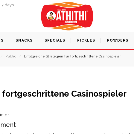
 7 days.
TS
SNACKS
SPECIALS
PICKLES
POWDERS
⁄
Public
⁄
Erfolgreiche Strategien für fortgeschrittene Casinospieler
r fortgeschrittene Casinospieler
ieler
ement