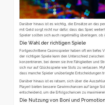
Darüber hinaus ist es wichtig, die Einsätze an das
mit Geld sorgt nicht nur dafür, dass das Spiel weite
Spieler sollten sich auch regelmäßig überlegen, ob i
Die Wahl der richtigen Spiele
Fortgeschrittene Casinospieler haben oft ein tiefes
der richtigen Spiele kann den Unterschied zwischen 
konzentrieren, bei denen sie ihre Fähigkeiten und St
sich nur auf Glücksspiele wie Slots zu verlassen. M
dass manche Spieler unüberlegte Entscheidungen tr
Darüber hinaus ist es ratsam, sich über die Auszahl
Player) bieten bessere Gewinnchancen auf lange Sicht
entscheidend, um die Erfolgschancen zu maximieren
Die Nutzung von Boni und Promotio