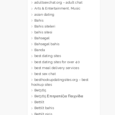
adultsexchat.org – adult chat
Arts & Entertainment, Music
asian dating
Bahis
Bahis siteleri
bahis sitesi
Bahsegel
Bahsegel bahis
Banda
best dating sites
best dating sites for over 40
best meal delivery services
best sex chat
besthookupdatingsites.org – best
hookup sites
Bet365
Bet365 Επιτραπέζια Παιχνίδια
Bettilt
Bettilt bahis
Bettilt giris