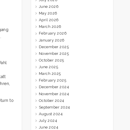
June 2026
May 2026
April 2026
March 2026
gang
February 2026
.
January 2026
December 2025
November 2025
October 2025
Wahl
June 2025
March 2025
att
February 2025
hren,
December 2024
November 2024
turn to
October 2024
September 2024
August 2024
July 2024
June 2024