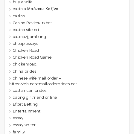
buy a wife
casinia Μπόνους Καζίνο
casino
Casino Review 1xbet
casino siteleri
casino/gambling
cheap essays
Chicken Road
Chicken Road Game
chickenroad
china brides
chinese wife mail order –
https://chinesemailorderbrides.net
costa rican brides
dating girlfriend online
Efbet Betting
Entertainment
essay
essay writer
family