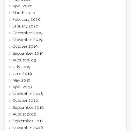
April 2020
March 2020
February 2020
January 2020
December 2019
November 2019
October 2019
September 2019
August 2019
July 2019
June 2019
May 2019
April 2019
November 2018
October 2018
September 2018
August 2018
September 2017
November 2016