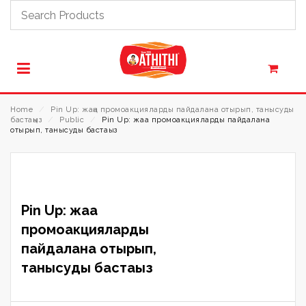
Home
⁄
Pin Up: жаңа промоакцияларды пайдалана отырып, танысуды
бастаңыз
⁄
Public
⁄
Pin Up: жаңа промоакцияларды пайдалана
отырып, танысуды бастаңыз
Pin Up: жаңа
промоакцияларды
пайдалана отырып,
танысуды бастаңыз