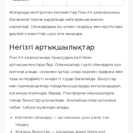
Жоғарыда келтірілген мәліметтер Пин Ап казиносының
бәсекелестеріне қарағанда неге ерекше екенін
көрсетеді. Ойындардың ең үлкен таңдауы мен қауіпсіздік
деңгейі клиенттер үшін өте маңызды.
Негізгі артықшылықтар
Пин Ап казиносында танысудың көптеген
артықшылықтары бар. Ойыншылар түрлі ойындарға қол
жеткізе алады, сонымен қатар, олар көрнекі графика мен
таза интерфейсті міндетті түрде бағалайды. Бонустар
мен промоакциялар пайдаланушыларды ынталандырып,
қосымша мүмкіндік береді. Платформа ойыншыларға
тиімді бонустар ұсынылады, осылайша олар қосымша
табыс табуға мүмкіндік алады.
Көптеген ойындар — әр ойыншы үшін өзіне тән
таңдау.
Жоғары бонустар — қосымша жеңістерге қол