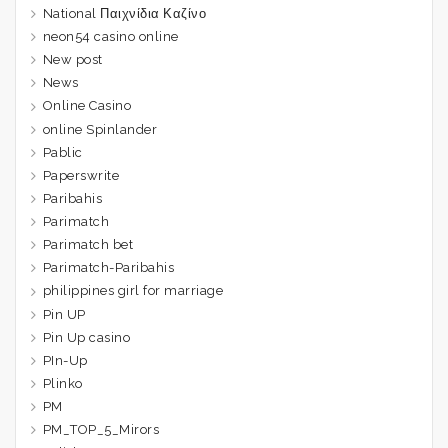
National Παιχνίδια Καζίνο
neon54 casino online
New post
News
Online Casino
online Spinlander
Pablic
Paperswrite
Paribahis
Parimatch
Parimatch bet
Parimatch-Paribahis
philippines girl for marriage
Pin UP
Pin Up casino
PIn-Up
Plinko
PM
PM_TOP_5_Mirors