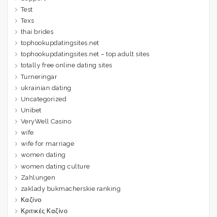
Test
Texs
thai brides
tophookupdatingsites.net
tophookupdatingsites.net – top adult sites
totally free online dating sites
Turneringar
ukrainian dating
Uncategorized
Unibet
VeryWell Casino
wife
wife for marriage
women dating
women dating culture
Zahlungen
zaklady bukmacherskie ranking
Καζίνο
Κριτικές Καζίνο