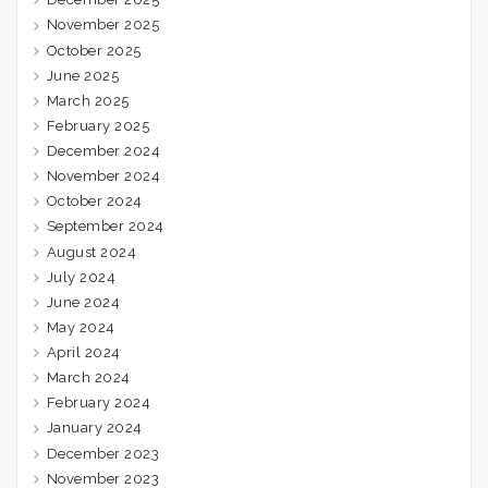
November 2025
October 2025
June 2025
March 2025
February 2025
December 2024
November 2024
October 2024
September 2024
August 2024
July 2024
June 2024
May 2024
April 2024
March 2024
February 2024
January 2024
December 2023
November 2023