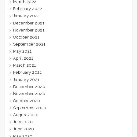
March 2022
February 2022
January 2022
December 2021
November 2021
October 2021
September 2021
May 2021
April 2021
March 2021
February 2021
January 2021
December 2020
November 2020
October 2020
September 2020
August 2020
July 2020
June 2020
May 2020