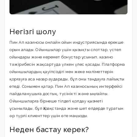
Негізгі шолу
Пин Ап казиносы онлайн ойын индустриясында ерекше
орын алады. Ойыншылар үшін қызықты слоттар, үстел
ойындары және керемет бонустар ұсынып, казино
тәжірибесін жақсартуда үлкен үлес қосады. Платформа
ойыншылардың қауіпсіздігі мен жеке мәліметтерін
қорғауға аса назар аударады, бұл оны таңдауға лайықты
етеді. Сонымен қатар, Пин Ап казиносының интерфейсі
пайдаланушыға достық, түсінікті және ыңғайлы.
Ойыншыларға бірнеше тілдегі қолдау қызметі
ұсынылады, бұл Қазақстанда және шет елдерде тұратын
әр түрлі клиенттер үшін өте маңызды.
Неден бастау керек?