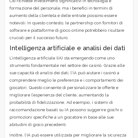
Ciò richiede investimenti significativi in tecnologia e
formazione del personale, ma i benefici in termini di
aumento della clientela e delle entrate possono essere
notevoli. In questo contesto, le partnership con fornitori di
software e piattaforme di gioco online potrebbero risultare
cruciali per il successo futuro.
Intelligenza artificiale e analisi dei dati
L’intelligenza artificiale (IA) sta emergendo come uno
strumento fondamentale nel settore dei casinò. Grazie alle
sue capacità di analisi dei dati, l’IA può aiutare i casinò a
comprendere meglio le preferenze e i comportamenti dei
giocatori. Questo consente di personalizzare le offerte e
migliorare l’esperienza del cliente, aumentando la
probabilità di fidelizzazione. Ad esempio, i sistemi di
raccomandazione basati su IA possono suggerire giochi o
promozioni specifiche a un giocatore in base alle sue
abitudini di gioco precedenti.
Inoltre, l’IA può essere utilizzata per migliorare la sicurezza