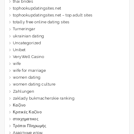
thai brides
tophookupdatingsites.net
tophookupdatingsites.net – top adult sites
totally free online dating sites
Turneringar
ukrainian dating
Uncategorized
Unibet
VeryWell Casino
wife
wife for marriage
women dating
women dating culture
Zahlungen
zaklady bukmacherskie ranking
Καζίνο
Κριτικές Καζίνο
στοιχηματικες
Τρόποι Πληρωμής
Азартные игры