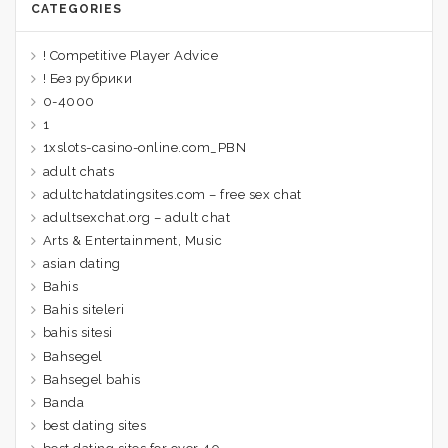
CATEGORIES
! Competitive Player Advice
! Без рубрики
0-4000
1
1xslots-casino-online.com_PBN
adult chats
adultchatdatingsites.com – free sex chat
adultsexchat.org – adult chat
Arts & Entertainment, Music
asian dating
Bahis
Bahis siteleri
bahis sitesi
Bahsegel
Bahsegel bahis
Banda
best dating sites