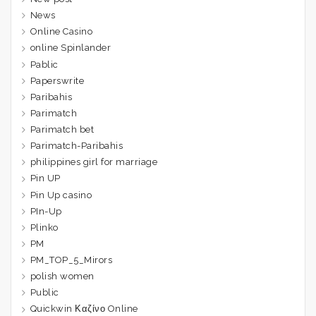
News
Online Casino
online Spinlander
Pablic
Paperswrite
Paribahis
Parimatch
Parimatch bet
Parimatch-Paribahis
philippines girl for marriage
Pin UP
Pin Up casino
PIn-Up
Plinko
PM
PM_TOP_5_Mirors
polish women
Public
Quickwin Καζίνο Online