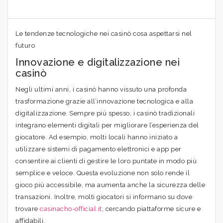
Le tendenze tecnologiche nei casinò cosa aspettarsi nel
futuro
Innovazione e digitalizzazione nei
casinò
Negli ultimi anni, i casinò hanno vissuto una profonda
trasformazione grazie all’innovazione tecnologica e alla
digitalizzazione. Sempre più spesso, i casinò tradizionali
integrano elementi digitali per migliorare l’esperienza del
giocatore. Ad esempio, molti locali hanno iniziato a
utilizzare sistemi di pagamento elettronici e app per
consentire ai clienti di gestire le loro puntate in modo più
semplice e veloce. Questa evoluzione non solo rende il
gioco più accessibile, ma aumenta anche la sicurezza delle
transazioni. Inoltre, molti giocatori si informano su dove
trovare
casinacho-official.it
, cercando piattaforme sicure e
affidabili.