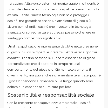
nei casinò. Attraverso sistemi di monitoraggio intelligenti, è
possibile rilevare comportamenti sospetti e prevenire frodi o
attività illecite. Questa tecnologia non solo protegge il
casinò, ma garantisce anche un ambiente di gioco più
sicuro per i clienti. I casinò che investono in tecnologia
avanzata di sorveglianza e sicurezza possono ottenere un
vantaggio competitivo significativo.
Un’altra applicazione interessante dell’IA è nella creazione
di giochi più coinvolgenti e interattivi. Attraverso algoritmi
avanzati, i casinò possono sviluppare esperienze di gioco
personalizzate che si adattino in tempo reale al
comportamento del giocatore. Ciò non solo aumenta il
divertimento, ma può anche incrementare le entrate, poiché
i giocatori tendono a rimanere più a lungo quando sono
coinvolti in esperienze su misura per loro.
Sostenibilità e responsabilità sociale
Con la crescente consapevolezza ambientale, i casinò