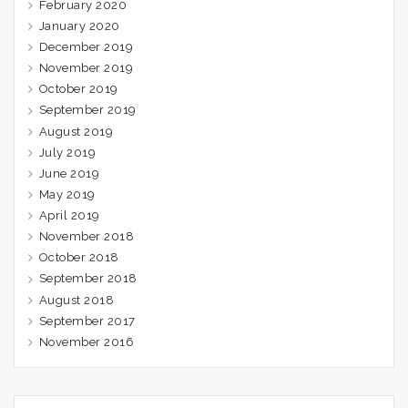
February 2020
January 2020
December 2019
November 2019
October 2019
September 2019
August 2019
July 2019
June 2019
May 2019
April 2019
November 2018
October 2018
September 2018
August 2018
September 2017
November 2016