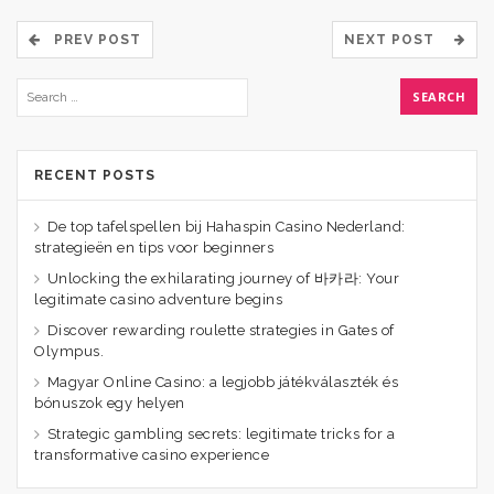
PREV POST
NEXT POST
RECENT POSTS
De top tafelspellen bij Hahaspin Casino Nederland:
strategieën en tips voor beginners
Unlocking the exhilarating journey of 바카라: Your
legitimate casino adventure begins
Discover rewarding roulette strategies in Gates of
Olympus.
Magyar Online Casino: a legjobb játékválaszték és
bónuszok egy helyen
Strategic gambling secrets: legitimate tricks for a
transformative casino experience