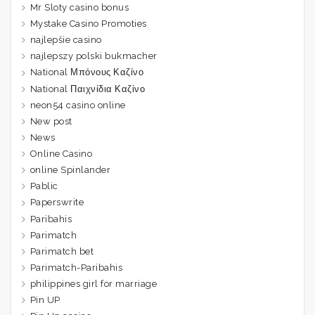
Mr Sloty casino bonus
Mystake Casino Promoties
najlepšie casino
najlepszy polski bukmacher
National Μπόνους Καζίνο
National Παιχνίδια Καζίνο
neon54 casino online
New post
News
Online Casino
online Spinlander
Pablic
Paperswrite
Paribahis
Parimatch
Parimatch bet
Parimatch-Paribahis
philippines girl for marriage
Pin UP