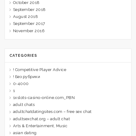
October 2018
September 2018
August 2018
September 2017
November 2016
CATEGORIES
! Competitive Player Advice
! Без рубрики
0-4000
1
1xslots-casino-online.com_PBN
adult chats
adultchatdatingsites.com – free sex chat
adultsexchat.org – adult chat
Arts & Entertainment, Music
asian dating