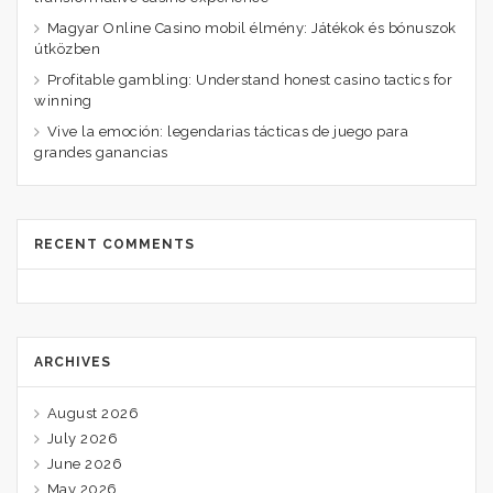
Magyar Online Casino mobil élmény: Játékok és bónuszok
útközben
Profitable gambling: Understand honest casino tactics for
winning
Vive la emoción: legendarias tácticas de juego para
grandes ganancias
RECENT COMMENTS
ARCHIVES
August 2026
July 2026
June 2026
May 2026