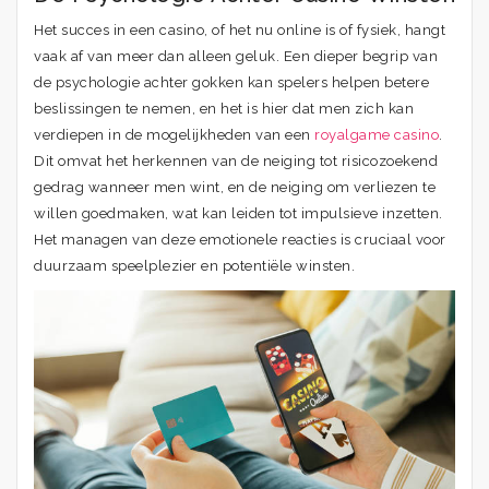
Het succes in een casino, of het nu online is of fysiek, hangt
vaak af van meer dan alleen geluk. Een dieper begrip van
de psychologie achter gokken kan spelers helpen betere
beslissingen te nemen, en het is hier dat men zich kan
verdiepen in de mogelijkheden van een
royalgame casino
.
Dit omvat het herkennen van de neiging tot risicozoekend
gedrag wanneer men wint, en de neiging om verliezen te
willen goedmaken, wat kan leiden tot impulsieve inzetten.
Het managen van deze emotionele reacties is cruciaal voor
duurzaam speelplezier en potentiële winsten.