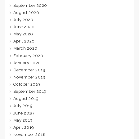
September 2020
August 2020
July 2020
June 2020
May 2020
April 2020
March 2020
February 2020
January 2020
December 2019
November 2019
October 2019
September 2019
August 2019
July 2019
June 2019
May 2019
April 2019
November 2018