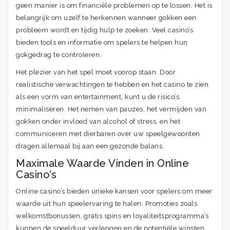
geen manier is om financiële problemen op te lossen. Het is
belangrijk om uzelf te herkennen wanneer gokken een
probleem wordt en tijdig hulp te zoeken. Veel casino’s
bieden tools en informatie om spelers te helpen hun
gokgedrag te controleren.
Het plezier van het spel moet voorop staan. Door
realistische verwachtingen te hebben en het casino te zien
als een vorm van entertainment, kunt u de risico’s
minimaliseren. Het nemen van pauzes, het vermijden van
gokken onder invloed van alcohol of stress, en het
communiceren met dierbaren over uw speelgewoonten
dragen allemaal bij aan een gezonde balans.
Maximale Waarde Vinden in Online
Casino’s
Online casino’s bieden unieke kansen voor spelers om meer
waarde uit hun speelervaring te halen. Promoties zoals
welkomstbonussen, gratis spins en loyaliteitsprogramma’s
kunnen de speelduur verlengen en de potentiële winsten