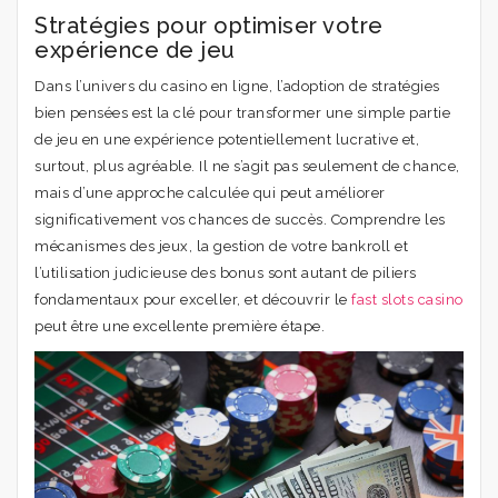
Stratégies pour optimiser votre
expérience de jeu
Dans l’univers du casino en ligne, l’adoption de stratégies
bien pensées est la clé pour transformer une simple partie
de jeu en une expérience potentiellement lucrative et,
surtout, plus agréable. Il ne s’agit pas seulement de chance,
mais d’une approche calculée qui peut améliorer
significativement vos chances de succès. Comprendre les
mécanismes des jeux, la gestion de votre bankroll et
l’utilisation judicieuse des bonus sont autant de piliers
fondamentaux pour exceller, et découvrir le
fast slots casino
peut être une excellente première étape.