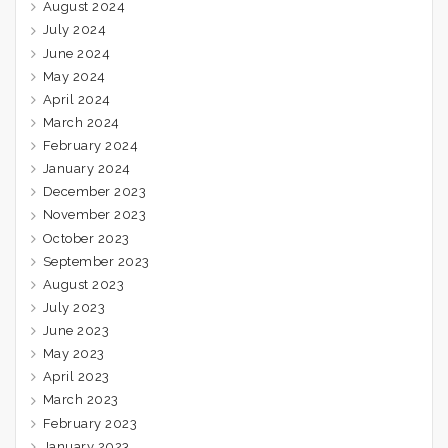
August 2024
July 2024
June 2024
May 2024
April 2024
March 2024
February 2024
January 2024
December 2023
November 2023
October 2023
September 2023
August 2023
July 2023
June 2023
May 2023
April 2023
March 2023
February 2023
January 2023