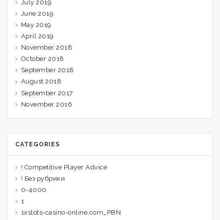
July 2019
June 2019
May 2019
April 2019
November 2018
October 2018
September 2018
August 2018
September 2017
November 2016
CATEGORIES
! Competitive Player Advice
! Без рубрики
0-4000
1
1xslots-casino-online.com_PBN