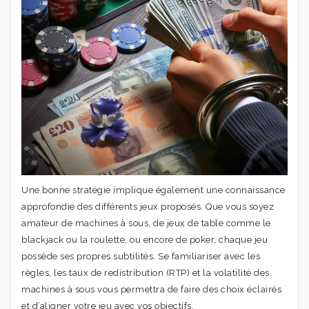
Une bonne stratégie implique également une connaissance
approfondie des différents jeux proposés. Que vous soyez
amateur de machines à sous, de jeux de table comme le
blackjack ou la roulette, ou encore de poker, chaque jeu
possède ses propres subtilités. Se familiariser avec les
règles, les taux de redistribution (RTP) et la volatilité des
machines à sous vous permettra de faire des choix éclairés
et d’aligner votre jeu avec vos objectifs.