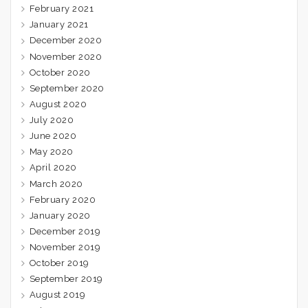
February 2021
January 2021
December 2020
November 2020
October 2020
September 2020
August 2020
July 2020
June 2020
May 2020
April 2020
March 2020
February 2020
January 2020
December 2019
November 2019
October 2019
September 2019
August 2019