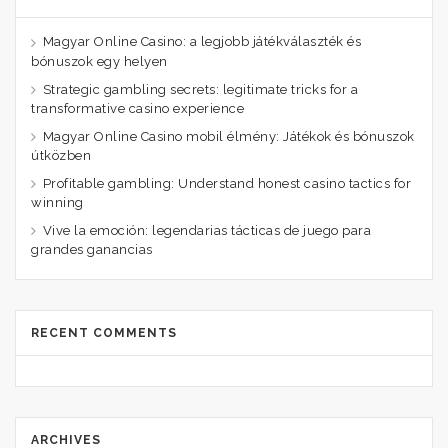
Magyar Online Casino: a legjobb játékválaszték és
bónuszok egy helyen
Strategic gambling secrets: legitimate tricks for a
transformative casino experience
Magyar Online Casino mobil élmény: Játékok és bónuszok
útközben
Profitable gambling: Understand honest casino tactics for
winning
Vive la emoción: legendarias tácticas de juego para
grandes ganancias
RECENT COMMENTS
ARCHIVES