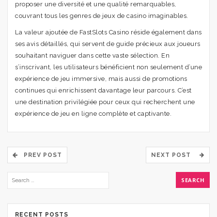
proposer une diversité et une qualité remarquables,
couvrant tous les genres de jeux de casino imaginables.
La valeur ajoutée de FastSlots Casino réside également dans
ses avis détaillés, qui servent de guide précieux aux joueurs
souhaitant naviguer dans cette vaste sélection. En
s’inscrivant, les utilisateurs bénéficient non seulement d’une
expérience de jeu immersive, mais aussi de promotions
continues qui enrichissent davantage leur parcours. C’est
une destination privilégiée pour ceux qui recherchent une
expérience de jeu en ligne complète et captivante.
PREV POST
NEXT POST
RECENT POSTS