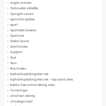
single women
Slotsvader ελλαδα
Spinight casino
spinmills καζίνο
sport
Sportsbet Greece
Sportuna
Stake Casino
stoichimata
Support
Test
Texs
thai brides
tophookupdatingsites.net
tophookupdatingsites.net – top adult sites
totally free online dating sites
Turneringar
ukrainian dating
Uncategorized