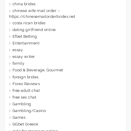
china brides
chinese wife mail order –
https://chinesemailorderbrides.net
costa rican brides
dating girlfriend online
Efbet Betting
Entertainment
essay
essay writer
family
Food & Beverage, Gourmet
foreign brides
Forex Reviews
free adult chat
free sex chat
Gambling
Gambling/Casino
Games
GGbet Greece