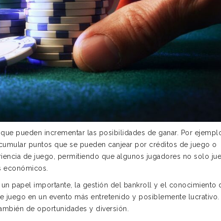
que pueden incrementar las posibilidades de ganar. Por ejempl
acumular puntos que se pueden canjear por créditos de juego o
riencia de juego, permitiendo que algunos jugadores no solo ju
os económicos.
 un papel importante, la gestión del bankroll y el conocimiento 
e juego en un evento más entretenido y posiblemente lucrativo. 
también de oportunidades y diversión.