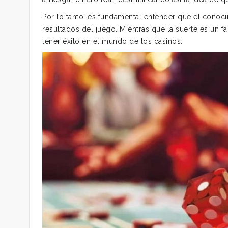
Por lo tanto, es fundamental entender que el conocim
resultados del juego. Mientras que la suerte es un f
tener éxito en el mundo de los casinos.