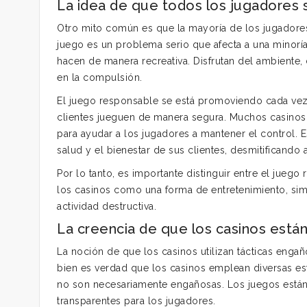
La idea de que todos los jugadores 
Otro mito común es que la mayoría de los jugadores 
juego es un problema serio que afecta a una minoría,
hacen de manera recreativa. Disfrutan del ambiente, 
en la compulsión.
El juego responsable se está promoviendo cada vez
clientes jueguen de manera segura. Muchos casinos 
para ayudar a los jugadores a mantener el control.
salud y el bienestar de sus clientes, desmitificando 
Por lo tanto, es importante distinguir entre el juego
los casinos como una forma de entretenimiento, simi
actividad destructiva.
La creencia de que los casinos está
La noción de que los casinos utilizan tácticas engañ
bien es verdad que los casinos emplean diversas est
no son necesariamente engañosas. Los juegos están
transparentes para los jugadores.