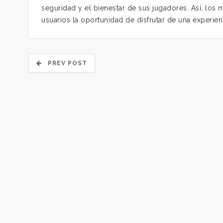
seguridad y el bienestar de sus jugadores. Así, los
usuarios la oportunidad de disfrutar de una experienc
PREV POST