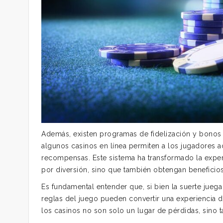
Además, existen programas de fidelización y bonos 
algunos casinos en línea permiten a los jugadores 
recompensas. Este sistema ha transformado la expe
por diversión, sino que también obtengan benefici
Es fundamental entender que, si bien la suerte juega
reglas del juego pueden convertir una experiencia d
los casinos no son solo un lugar de pérdidas, sino 