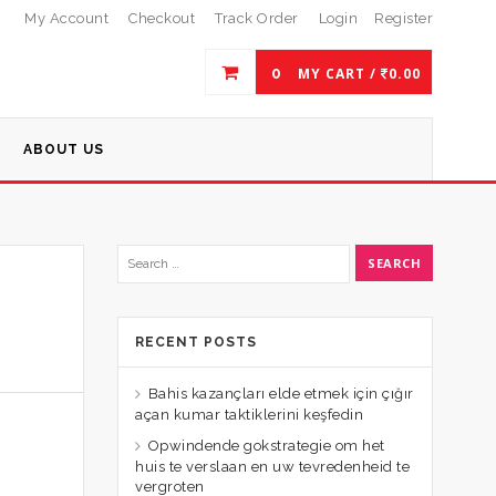
My Account
Checkout
Track Order
Login
Register
0
MY CART /
0.00
ABOUT US
RECENT POSTS
Bahis kazançları elde etmek için çığır
açan kumar taktiklerini keşfedin
Opwindende gokstrategie om het
huis te verslaan en uw tevredenheid te
vergroten