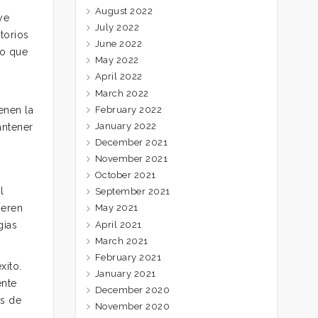
August 2022
ye
July 2022
torios
June 2022
lo que
May 2022
April 2022
March 2022
February 2022
enen la
January 2022
antener
December 2021
November 2021
October 2021
l
September 2021
ieren
May 2021
April 2021
gias
March 2021
February 2021
xito.
January 2021
ente
December 2020
es de
November 2020