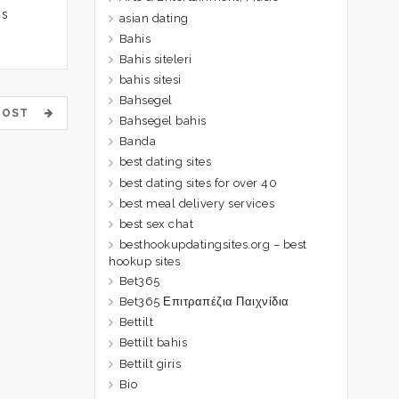
os
asian dating
Bahis
Bahis siteleri
bahis sitesi
Bahsegel
 POST
Bahsegel bahis
Banda
best dating sites
best dating sites for over 40
best meal delivery services
best sex chat
besthookupdatingsites.org – best
hookup sites
Bet365
Bet365 Επιτραπέζια Παιχνίδια
Bettilt
Bettilt bahis
Bettilt giris
Bio