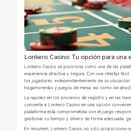
Lonkero Casino: Tu opción para una 
Lonkero Casino se posiciona como una de las plataf
experiencia atractiva y segura. Con una interfaz fáci
los jugadores, independientemente de su ubicación.
tragamonedas y juegos de mesa, así como de atract
La rapidez en los procesos de registro y en las tra
convierte a Lonkero Casino en una opción convenien
plataforma está comprometida con el juego respons
gestionar su tiempo y dinero de forma adecuada, gar
En resumen, Lonkero Casino no solo proporciona un 