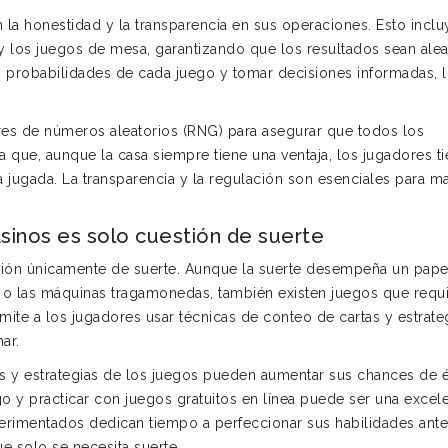
la honestidad y la transparencia en sus operaciones. Esto inclu
y los juegos de mesa, garantizando que los resultados sean alea
s probabilidades de cada juego y tomar decisiones informadas, 
res de números aleatorios (RNG) para asegurar que todos los
a que, aunque la casa siempre tiene una ventaja, los jugadores ti
jugada. La transparencia y la regulación son esenciales para m
sinos es solo cuestión de suerte
ión únicamente de suerte. Aunque la suerte desempeña un pape
 o las máquinas tragamonedas, también existen juegos que requ
rmite a los jugadores usar técnicas de conteo de cartas y estrate
ar.
s y estrategias de los juegos pueden aumentar sus chances de é
 y practicar con juegos gratuitos en línea puede ser una excel
rimentados dedican tiempo a perfeccionar sus habilidades ant
ue solo se necesita suerte.