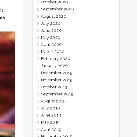
October 2020
September 2020
os
August 2020
ara
July 2020
June 2020
May 2020
April 2020
March 2020
February 2020
January 2020
December 2019
November 2019
October 2019
September 2019
August 2019
July 2019
June 2019
May 2019
April 2019
November 2018