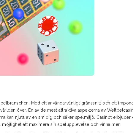
spelbranschen. Med ett användarvänligt gränssnitt och ett impon
e världen över. En av de mest attraktiva aspekterna av Weltbetcasi
rna kan njuta av en smidig och säker spelmiljö. Casinot erbjuder
 möjlighet att maximera sin spelupplevelse och vinna mer.