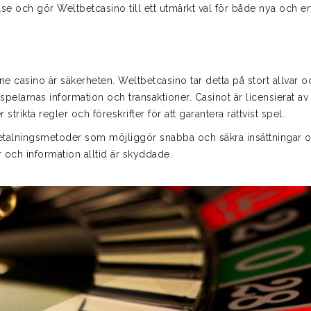
se och gör Weltbetcasino till ett utmärkt val för både nya och er
ine casino är säkerheten. Weltbetcasino tar detta på stort allvar o
pelarnas information och transaktioner. Casinot är licensierat av
strikta regler och föreskrifter för att garantera rättvist spel.
betalningsmetoder som möjliggör snabba och säkra insättningar 
r och information alltid är skyddade.