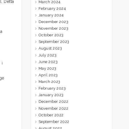
l. Detta
March 2024
February 2024
January 2024
December 2023
November 2023
ja
October 2023
September 2023
August 2023
July 2023
June 2023
 i
May 2023
April 2023
nge
March 2023
February 2023
January 2023
December 2022
November 2022
October 2022
September 2022
August 2022