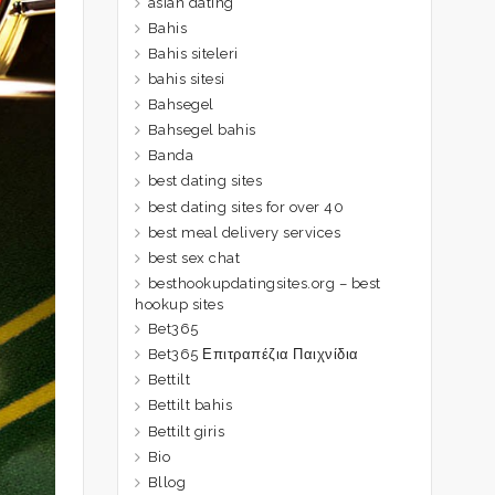
asian dating
Bahis
Bahis siteleri
bahis sitesi
Bahsegel
Bahsegel bahis
Banda
best dating sites
best dating sites for over 40
best meal delivery services
best sex chat
besthookupdatingsites.org – best
hookup sites
Bet365
Bet365 Επιτραπέζια Παιχνίδια
Bettilt
Bettilt bahis
Bettilt giris
Bio
Bllog