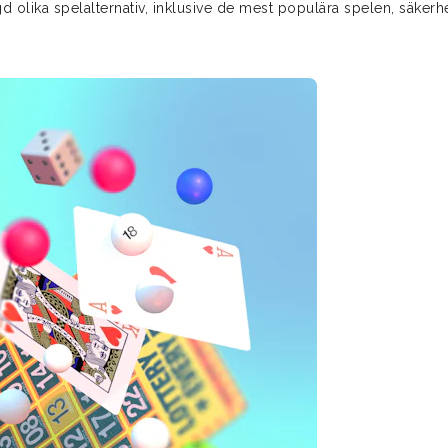
gd olika spelalternativ, inklusive de mest populära spelen, säkerh