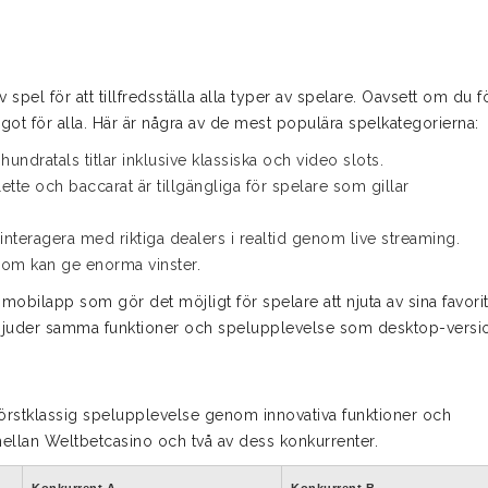
pel för att tillfredsställa alla typer av spelare. Oavsett om du f
got för alla. Här är några av de mest populära spelkategorierna:
ndratals titlar inklusive klassiska och video slots.
ette och baccarat är tillgängliga för spelare som gillar
nteragera med riktiga dealers i realtid genom live streaming.
som kan ge enorma vinster.
obilapp som gör det möjligt för spelare att njuta av sina favori
rbjuder samma funktioner och spelupplevelse som desktop-versi
förstklassig spelupplevelse genom innovativa funktioner och
ellan Weltbetcasino och två av dess konkurrenter.