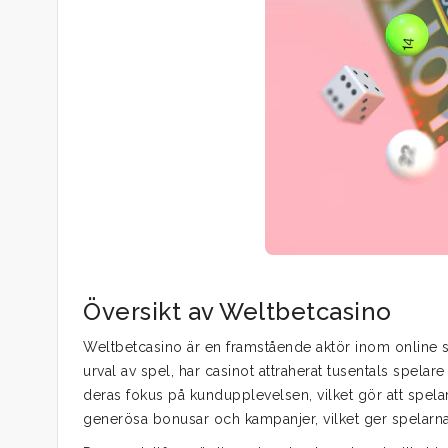
Översikt av Weltbetcasino
Weltbetcasino är en framstående aktör inom online 
urval av spel, har casinot attraherat tusentals spelar
deras fokus på kundupplevelsen, vilket gör att spela
generösa bonusar och kampanjer, vilket ger spelarna