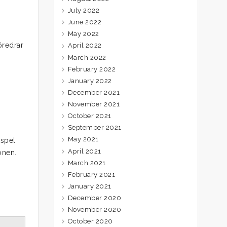
July 2022
June 2022
May 2022
öredrar
April 2022
March 2022
February 2022
January 2022
December 2021
November 2021
October 2021
September 2021
May 2021
tspel
April 2021
onen.
March 2021
February 2021
January 2021
December 2020
November 2020
October 2020