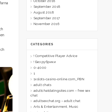
October 2018
farna
September 2018
August 2018
September 2017
November 2016
ch
 en
CATEGORIES
och
! Competitive Player Advice
! Без рубрики
0-4000
1
1xslots-casino-online.com_PBN
adult chats
adultchatdatingsites.com – free sex
chat
adultsexchat.org – adult chat
Arts & Entertainment, Music