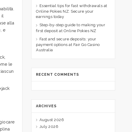
Essential tips for fast withdrawals at
bilità.
Online Pokies NZ: Secure your
il
earnings today
se alla
Step-by-step guide to making your
, e
first deposit at Online Pokies NZ
Fast and secure deposits: your
payment options at Fair Go Casino
Australia
ck,
come le
ciascun
RECENT COMMENTS
kjack
ARCHIVES
August 2026
 giocare
July 2026
plina