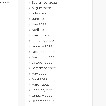
 gioco
September 2022
August 2022
July 2022
June 2022
May 2022
April 2022
March 2022
February 2022
January 2022
December 2021
November 2021
October 2021
September 2021
May 2021
April 2021
March 2021
February 2021
January 2021
December 2020