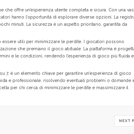
e che offre un’esperienza utente completa e sicura. Con una vas
catori hanno l’opportunità di esplorare diverse opzioni. La regist
chi minuti. La sicurezza è un aspetto prioritario, garantita da
essere utili per minimizzare le perdite. I giocatori possono
izzazione che premiano il gioco abituale. La piattaforma è progett
termini e le condizioni, rendendo l’esperienza di gioco più fluida e
rni su 7, è un elemento chiave per garantire un’esperienza di gioco
apida e professionale, risolvendo eventuali problemi o domande i
scelta per chi cerca di minimizzare le perdite e massimizzare il
NEXT