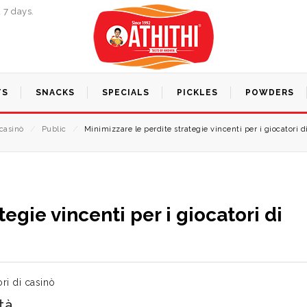
 7 days.
TS
SNACKS
SPECIALS
PICKLES
POWDERS
 casinò
⁄
Public
⁄
Minimizzare le perdite strategie vincenti per i giocatori d
egie vincenti per i giocatori di
ori di casinò
tà