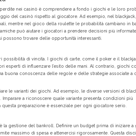
perdite nei casinò è comprendere a fondo i giochi e le loro proba
ggio del casinò rispetto al giocatore. Ad esempio, nel blackjack, 
li, mentre nel gioco della roulette le probabilità cambiano in ba
amiche può aiutare i giocatori a prendere decisioni più informate
i possono trovare delle opportunità interessanti.
 possibilità di vincita. I giochi di carte, come il poker e il blackja
ri esperti di influenzare l’esito delle mani. Al contrario, giochi 
na buona conoscenza delle regole e delle strategie associate a 
are le varianti dei giochi. Ad esempio, le diverse versioni di blac
. Imparare a riconoscere quale variante presenta condizioni più
in questa preparazione è essenziale per ogni giocatore serio.
è la gestione del bankroll. Definire un budget prima di iniziare a
limite massimo di spesa e attenercisi rigorosamente. Questa disci