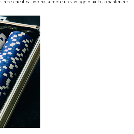
noscere che il casinò ha sempre un vantaggio aiuta a mantenere il