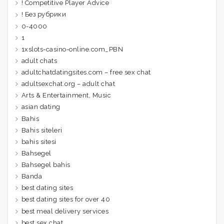
! Competitive Player Advice
! Без рубрики
0-4000
1
1xslots-casino-online.com_PBN
adult chats
adultchatdatingsites.com – free sex chat
adultsexchat.org – adult chat
Arts & Entertainment, Music
asian dating
Bahis
Bahis siteleri
bahis sitesi
Bahsegel
Bahsegel bahis
Banda
best dating sites
best dating sites for over 40
best meal delivery services
best sex chat