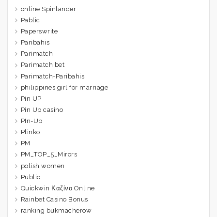
online Spinlander
Pablic
Paperswrite
Paribahis
Parimatch
Parimatch bet
Parimatch-Paribahis
philippines girl for marriage
Pin UP
Pin Up casino
PIn-Up
Plinko
PM
PM_TOP_5_Mirors
polish women
Public
Quickwin Καζίνο Online
Rainbet Casino Bonus
ranking bukmacherow