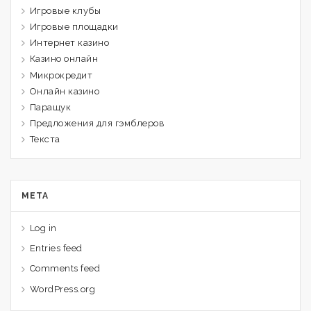
Игровые клубы
Игровые площадки
Интернет казино
Казино онлайн
Микрокредит
Онлайн казино
Паращук
Предложения для гэмблеров
Текста
META
Log in
Entries feed
Comments feed
WordPress.org