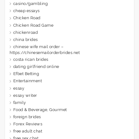
casino/gambling
cheap essays
Chicken Road
Chicken Road Game
chickenroad
china brides
chinese wife mail order –
https://chinesemailorderbrides.net
costa rican brides
dating girlfriend online
Efbet Betting
Entertainment
essay
essay writer
family
Food & Beverage, Gourmet
foreign brides
Forex Reviews
free adult chat
free sex chat