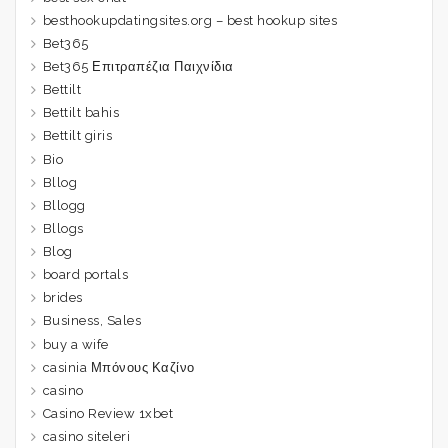
besthookupdatingsites.org – best hookup sites
Bet365
Bet365 Επιτραπέζια Παιχνίδια
Bettilt
Bettilt bahis
Bettilt giris
Bio
Bllog
Bllogg
Bllogs
Blog
board portals
brides
Business, Sales
buy a wife
casinia Μπόνους Καζίνο
casino
Casino Review 1xbet
casino siteleri