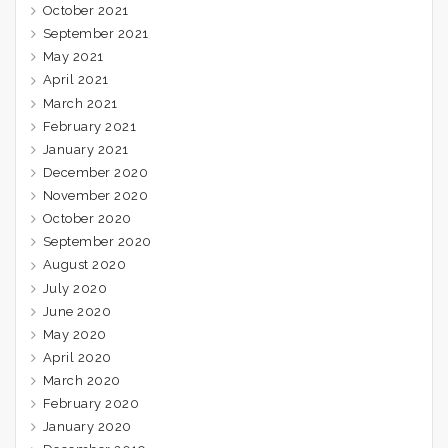
October 2021
September 2021
May 2021
April 2021
March 2021
February 2021
January 2021
December 2020
November 2020
October 2020
September 2020
August 2020
July 2020
June 2020
May 2020
April 2020
March 2020
February 2020
January 2020