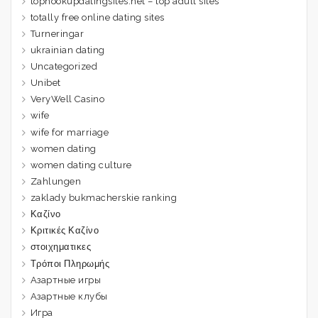
tophookupdatingsites.net – top adult sites
totally free online dating sites
Turneringar
ukrainian dating
Uncategorized
Unibet
VeryWell Casino
wife
wife for marriage
women dating
women dating culture
Zahlungen
zaklady bukmacherskie ranking
Καζίνο
Κριτικές Καζίνο
στοιχηματικες
Τρόποι Πληρωμής
Азартные игры
Азартные клубы
Игра