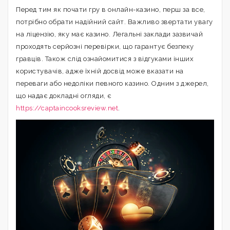
Перед тим як почати гру в онлайн-казино, перш за все,
потрібно обрати надійний сайт. Важливо звертати увагу
на ліцензію, яку має казино. Легальні заклади зазвичай
проходять серйозні перевірки, що гарантує безпеку
гравців. Також слід ознайомитися з відгуками інших
користувачів, адже їхній досвід може вказати на
переваги або недоліки певного казино. Одним з джерел,
що надає докладні огляди, є
https://captaincooksreview.net
.