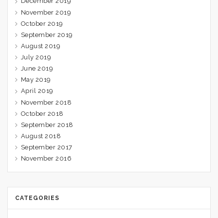
December 2019
November 2019
October 2019
September 2019
August 2019
July 2019
June 2019
May 2019
April 2019
November 2018
October 2018
September 2018
August 2018
September 2017
November 2016
CATEGORIES