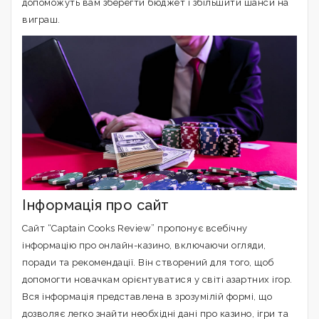
допоможуть вам зберегти бюджет і збільшити шанси на
виграш.
Інформація про сайт
Сайт “Captain Cooks Review” пропонує всебічну
інформацію про онлайн-казино, включаючи огляди,
поради та рекомендації. Він створений для того, щоб
допомогти новачкам орієнтуватися у світі азартних ігор.
Вся інформація представлена в зрозумілій формі, що
дозволяє легко знайти необхідні дані про казино, ігри та