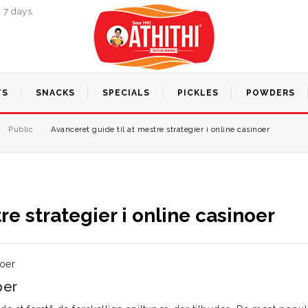
 7 days.
TS
SNACKS
SPECIALS
PICKLES
POWDERS
Public
⁄
Avanceret guide til at mestre strategier i online casinoer
re strategier i online casinoer
noer
per