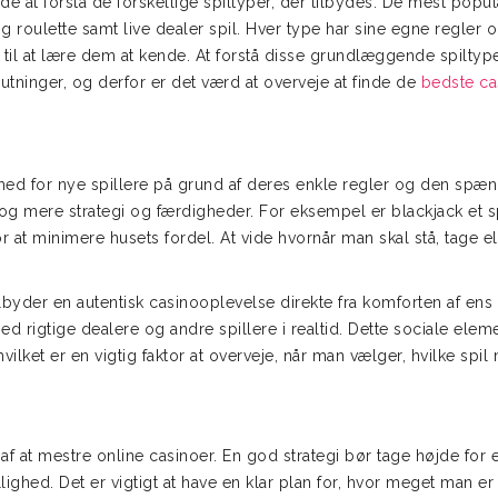
de at forstå de forskellige spiltyper, der tilbydes. De mest popu
g roulette samt live dealer spil. Hver type har sine egne regler 
 tid til at lære dem at kende. At forstå disse grundlæggende spiltyp
tninger, og derfor er det værd at overveje at finde de
bedste ca
hed for nye spillere på grund af deres enkle regler og den spæn
og mere strategi og færdigheder. For eksempel er blackjack et sp
r at minimere husets fordel. At vide hvornår man skal stå, tage el
ilbyder en autentisk casinooplevelse direkte fra komforten af ens
ed rigtige dealere og andre spillere i realtid. Dette sociale elem
ket er en vigtig faktor at overveje, når man vælger, hvilke spil 
l af at mestre online casinoer. En god strategi bør tage højde for 
lighed. Det er vigtigt at have en klar plan for, hvor meget man er 