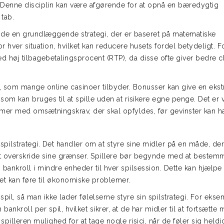
ab. Denne disciplin kan være afgørende for at opnå en bæredygtig
tab.
vende en grundlæggende strategi, der er baseret på matematiske
r hver situation, hvilket kan reducere husets fordel betydeligt. F
ed høj tilbagebetalingsprocent (RTP), da disse ofte giver bedre 
, som mange online casinoer tilbyder. Bonusser kan give en ekst
som kan bruges til at spille uden at risikere egne penge. Det er v
mmer med omsætningskrav, der skal opfyldes, før gevinster kan h
 spilstrategi. Det handler om at styre sine midler på en måde, der 
 at overskride sine grænser. Spillere bør begynde med at bestem
s bankroll i mindre enheder til hver spilsession. Dette kan hjælp
ket kan føre til økonomiske problemer.
 spil, så man ikke lader følelserne styre sin spilstrategi. For eks
bankroll per spil, hvilket sikrer, at de har midler til at fortsætte 
 spilleren mulighed for at tage nogle risici, når de føler sig heldi