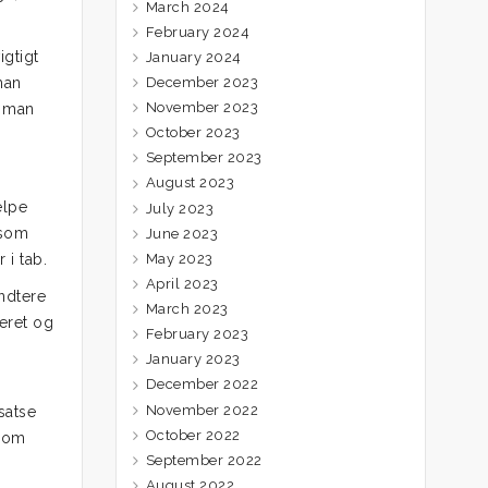
March 2024
February 2024
igtigt
January 2024
December 2023
man
November 2023
t man
October 2023
September 2023
August 2023
ælpe
July 2023
 som
June 2023
May 2023
 i tab.
April 2023
åndtere
March 2023
eret og
February 2023
January 2023
December 2022
November 2022
satse
October 2022
 som
September 2022
August 2022