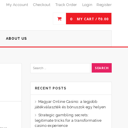
My Account
Checkout
Track Order
Login
Register
0
MY CART /
0.00
ABOUT US
RECENT POSTS
Magyar Online Casino: a legjobb
játékválaszték és bónuszok egy helyen
Strategic gambling secrets:
legitimate tricks for a transformative
casino experience