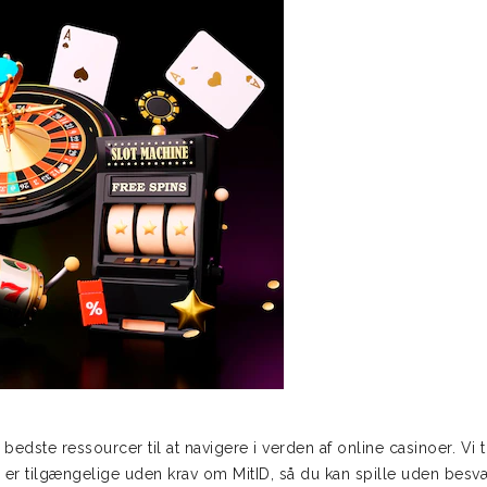
bedste ressourcer til at navigere i verden af online casinoer. Vi 
er tilgængelige uden krav om MitID, så du kan spille uden besvæ