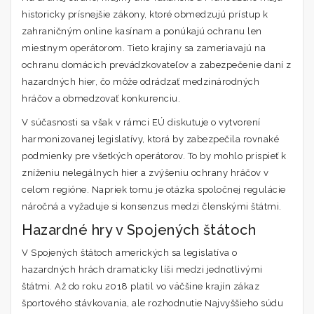
historicky prísnejšie zákony, ktoré obmedzujú prístup k
zahraničným online kasínam a ponúkajú ochranu len
miestnym operátorom. Tieto krajiny sa zameriavajú na
ochranu domácich prevádzkovateľov a zabezpečenie daní z
hazardných hier, čo môže odrádzať medzinárodných
hráčov a obmedzovať konkurenciu.
V súčasnosti sa však v rámci EÚ diskutuje o vytvorení
harmonizovanej legislatívy, ktorá by zabezpečila rovnaké
podmienky pre všetkých operátorov. To by mohlo prispieť k
zníženiu nelegálnych hier a zvýšeniu ochrany hráčov v
celom regióne. Napriek tomu je otázka spoločnej regulácie
náročná a vyžaduje si konsenzus medzi členskými štátmi.
Hazardné hry v Spojených štátoch
V Spojených štátoch amerických sa legislatíva o
hazardných hrách dramaticky líši medzi jednotlivými
štátmi. Až do roku 2018 platil vo väčšine krajín zákaz
športového stávkovania, ale rozhodnutie Najvyššieho súdu