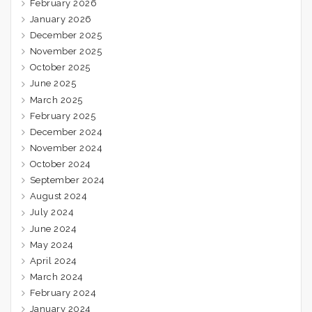
February 2026
January 2026
December 2025
November 2025
October 2025
June 2025
March 2025
February 2025
December 2024
November 2024
October 2024
September 2024
August 2024
July 2024
June 2024
May 2024
April 2024
March 2024
February 2024
January 2024