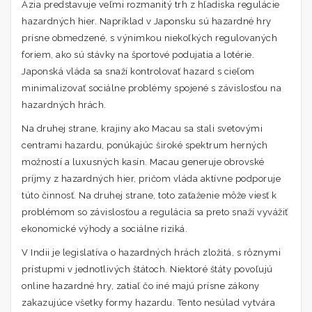
Ázia predstavuje veľmi rozmanitý trh z hľadiska regulácie
hazardných hier. Napríklad v Japonsku sú hazardné hry
prísne obmedzené, s výnimkou niekoľkých regulovaných
foriem, ako sú stávky na športové podujatia a lotérie.
Japonská vláda sa snaží kontrolovať hazard s cieľom
minimalizovať sociálne problémy spojené s závislosťou na
hazardných hrách.
Na druhej strane, krajiny ako Macau sa stali svetovými
centrami hazardu, ponúkajúc široké spektrum herných
možností a luxusných kasín. Macau generuje obrovské
príjmy z hazardných hier, pričom vláda aktívne podporuje
túto činnosť. Na druhej strane, toto zaťaženie môže viesť k
problémom so závislosťou a regulácia sa preto snaží vyvážiť
ekonomické výhody a sociálne riziká.
V Indii je legislatíva o hazardných hrách zložitá, s rôznymi
prístupmi v jednotlivých štátoch. Niektoré štáty povoľujú
online hazardné hry, zatiaľ čo iné majú prísne zákony
zakazujúce všetky formy hazardu. Tento nesúlad vytvára