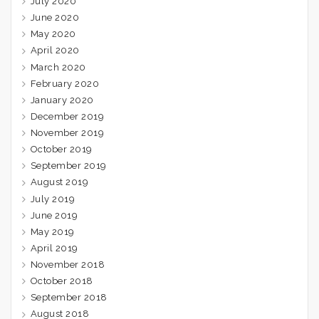
July 2020
June 2020
May 2020
April 2020
March 2020
February 2020
January 2020
December 2019
November 2019
October 2019
September 2019
August 2019
July 2019
June 2019
May 2019
April 2019
November 2018
October 2018
September 2018
August 2018