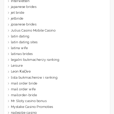
Interwetten
japanese brides
jet bride
jetbride
jpoanese brides
Julius Casino Mobile Casino
latin dating
latin dating sites
latina wife
latinas brides
legalni bukmacherzy ranking
Leisure
Leon Καζίνο
lista bukmacherow i ranking
mail order bride
mail order wife
mailorder-bride
Mr Sloty casino bonus
Mystake Casino Promoties
najlepšie casino