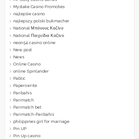
Mystake Casino Promoties
najlepšie casino
najlepszy polski bukmacher
National Μπόνους Καζίνο
National Παιχνίδια Καζίνο
neon54 casino online
New post
News
Online Casino
online Spinlander
Pablic
Paperswrite
Paribahis
Parimatch
Parimatch bet
Parimatch-Paribahis
philippines girl for marriage
Pin UP
Pin Up casino