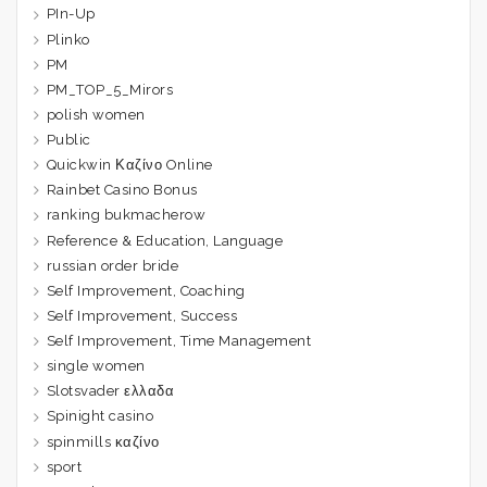
PIn-Up
Plinko
PM
PM_TOP_5_Mirors
polish women
Public
Quickwin Καζίνο Online
Rainbet Casino Bonus
ranking bukmacherow
Reference & Education, Language
russian order bride
Self Improvement, Coaching
Self Improvement, Success
Self Improvement, Time Management
single women
Slotsvader ελλαδα
Spinight casino
spinmills καζίνο
sport