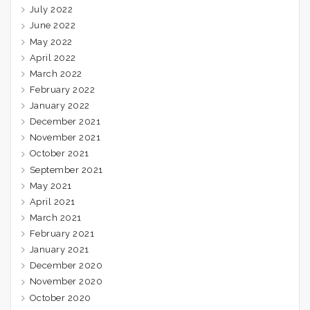
July 2022
June 2022
May 2022
April 2022
March 2022
February 2022
January 2022
December 2021
November 2021
October 2021
September 2021
May 2021
April 2021
March 2021
February 2021
January 2021
December 2020
November 2020
October 2020