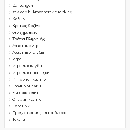
Zahlungen
zaklady bukmacherskie ranking
Καζίνο
Κριτικές Καζίνο
στοιχηματικες
Τρόποι Πληρωμής
Азартные игры
Азартные клубы
Игра
Игровые клубы
Игровые площадки
Интернет казино
Казино онлайн
Микрокредит
Онлайн казино
Паращук
Предложения для гэмблеров
Текста