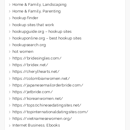
Home & Family, Landscaping
Home & Family, Parenting
hookup finder
hookup sites that work
hookupguide.org – hookup sites
hookuponline.org – best hookup sites
hookupsearch.org
hot women
https://bridesingles.com/
https://bridex.net/
https://cherylhearts.net/
https://colombianwomen.net/
https://japanesemailorderbride.com/
https://jetbride.com/
https://koreanwomen.net/
https://top10chinesedatingsites.net/
https://topinternationaldatingsites.com/
https://vietnamesewomen.org/
Internet Business, Ebooks