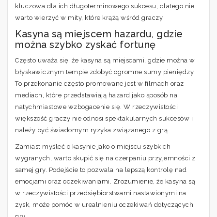
kluczowa dla ich długoterminowego sukcesu, dlatego nie
warto wierzyć w mity, które krążą wśród graczy.
Kasyna są miejscem hazardu, gdzie
można szybko zyskać fortunę
Często uważa się, że kasyna są miejscami, gdzie można w
błyskawicznym tempie zdobyć ogromne sumy pieniędzy.
To przekonanie często promowane jest w filmach oraz
mediach, które przedstawiają hazard jako sposób na
natychmiastowe wzbogacenie się. W rzeczywistości
większość graczy nie odnosi spektakularnych sukcesów i
należy być świadomym ryzyka związanego z grą.
Zamiast myśleć o kasynie jako o miejscu szybkich
wygranych, warto skupić się na czerpaniu przyjemności z
samej gry. Podejście to pozwala na lepszą kontrolę nad
emocjami oraz oczekiwaniami. Zrozumienie, że kasyna są
w rzeczywistości przedsiębiorstwami nastawionymi na
zysk, może pomóc w urealnieniu oczekiwań dotyczących
gry.