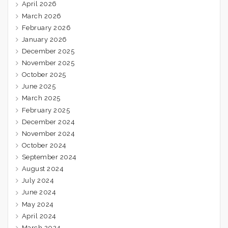
April 2026
March 2026
February 2026
January 2026
December 2025
November 2025
October 2025
June 2025
March 2025
February 2025
December 2024
November 2024
October 2024
September 2024
August 2024
July 2024
June 2024
May 2024
April 2024
March 2024