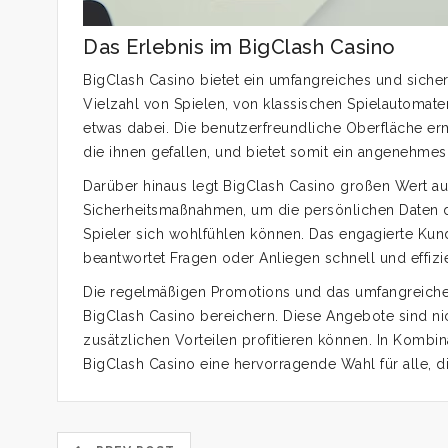
Das Erlebnis im BigClash Casino
BigClash Casino bietet ein umfangreiches und sichere
Vielzahl von Spielen, von klassischen Spielautomate
etwas dabei. Die benutzerfreundliche Oberfläche erm
die ihnen gefallen, und bietet somit ein angenehmes 
Darüber hinaus legt BigClash Casino großen Wert auf
Sicherheitsmaßnahmen, um die persönlichen Daten der
Spieler sich wohlfühlen können. Das engagierte Kun
beantwortet Fragen oder Anliegen schnell und effizie
Die regelmäßigen Promotions und das umfangreiche 
BigClash Casino bereichern. Diese Angebote sind nicht
zusätzlichen Vorteilen profitieren können. In Kombin
BigClash Casino eine hervorragende Wahl für alle, d