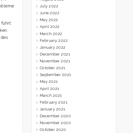
robleme
July 2022
June 2022
May 2022
 führt
April 2022
ken.
March 2022
 des
February 2022
January 2022
December 2021
November 2021
October 2021
September 2021
May 2021
April 2021
March 2021
February 2021
January 2021
December 2020
November 2020
October 2020