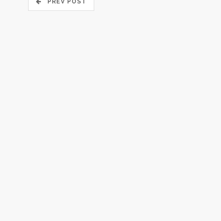
PREV POST