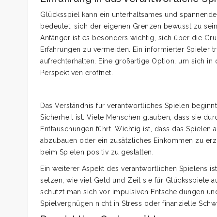
Glücksspiel kann ein unterhaltsames und spannendes
bedeutet, sich der eigenen Grenzen bewusst zu sei
Anfänger ist es besonders wichtig, sich über die Gr
Erfahrungen zu vermeiden. Ein informierter Spieler t
aufrechterhalten. Eine großartige Option, um sich in
Perspektiven eröffnet.
Das Verständnis für verantwortliches Spielen beginnt
Sicherheit ist. Viele Menschen glauben, dass sie du
Enttäuschungen führt. Wichtig ist, dass das Spielen 
abzubauen oder ein zusätzliches Einkommen zu erziel
beim Spielen positiv zu gestalten.
Ein weiterer Aspekt des verantwortlichen Spielens is
setzen, wie viel Geld und Zeit sie für Glücksspiele
schützt man sich vor impulsiven Entscheidungen und 
Spielvergnügen nicht in Stress oder finanzielle Schw