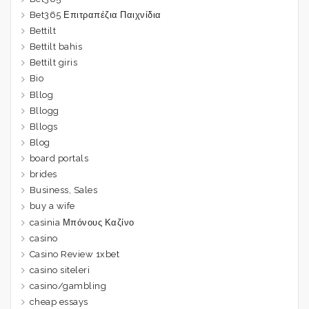
Bet365 Επιτραπέζια Παιχνίδια
Bettilt
Bettilt bahis
Bettilt giris
Bio
Bllog
Bllogg
Bllogs
Blog
board portals
brides
Business, Sales
buy a wife
casinia Μπόνους Καζίνο
casino
Casino Review 1xbet
casino siteleri
casino/gambling
cheap essays