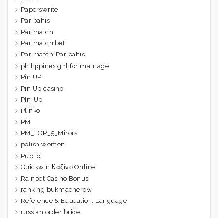
Paperswrite
Paribahis
Parimatch
Parimatch bet
Parimatch-Paribahis
philippines girl for marriage
Pin UP
Pin Up casino
PIn-Up
Plinko
PM
PM_TOP_5_Mirors
polish women
Public
Quickwin Καζίνο Online
Rainbet Casino Bonus
ranking bukmacherow
Reference & Education, Language
russian order bride