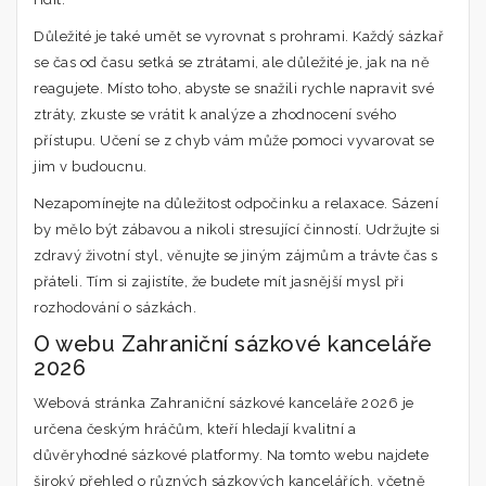
Důležité je také umět se vyrovnat s prohrami. Každý sázkař
se čas od času setká se ztrátami, ale důležité je, jak na ně
reagujete. Místo toho, abyste se snažili rychle napravit své
ztráty, zkuste se vrátit k analýze a zhodnocení svého
přístupu. Učení se z chyb vám může pomoci vyvarovat se
jim v budoucnu.
Nezapomínejte na důležitost odpočinku a relaxace. Sázení
by mělo být zábavou a nikoli stresující činností. Udržujte si
zdravý životní styl, věnujte se jiným zájmům a trávte čas s
přáteli. Tím si zajistíte, že budete mít jasnější mysl při
rozhodování o sázkách.
O webu Zahraniční sázkové kanceláře
2026
Webová stránka Zahraniční sázkové kanceláře 2026 je
určena českým hráčům, kteří hledají kvalitní a
důvěryhodné sázkové platformy. Na tomto webu najdete
široký přehled o různých sázkových kancelářích, včetně