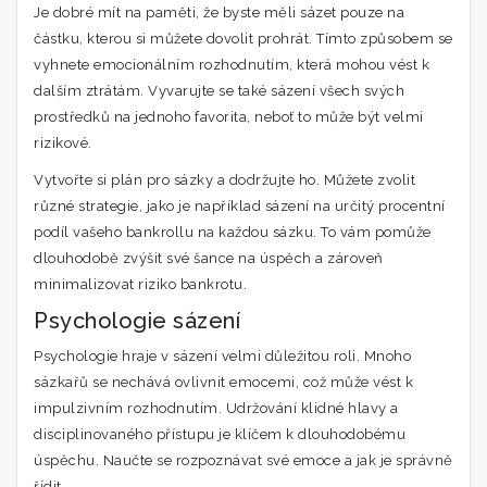
Je dobré mít na paměti, že byste měli sázet pouze na
částku, kterou si můžete dovolit prohrát. Tímto způsobem se
vyhnete emocionálním rozhodnutím, která mohou vést k
dalším ztrátám. Vyvarujte se také sázení všech svých
prostředků na jednoho favorita, neboť to může být velmi
rizikové.
Vytvořte si plán pro sázky a dodržujte ho. Můžete zvolit
různé strategie, jako je například sázení na určitý procentní
podíl vašeho bankrollu na každou sázku. To vám pomůže
dlouhodobě zvýšit své šance na úspěch a zároveň
minimalizovat riziko bankrotu.
Psychologie sázení
Psychologie hraje v sázení velmi důležitou roli. Mnoho
sázkařů se nechává ovlivnit emocemi, což může vést k
impulzivním rozhodnutím. Udržování klidné hlavy a
disciplinovaného přístupu je klíčem k dlouhodobému
úspěchu. Naučte se rozpoznávat své emoce a jak je správně
řídit.