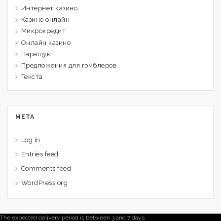
Интернет казино
Казино онлайн
Микрокредит
Онлайн казино
Паращук
Предложения для гэмблеров
Текста
META
Log in
Entries feed
Comments feed
WordPress.org
The expected delivery period is between 3 and 7 days.