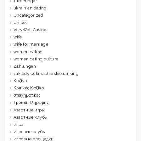
Turneringar
ukrainian dating
Uncategorized
Unibet
VeryWell Casino
wife
wife for marriage
women dating
women dating culture
Zahlungen
zaklady bukmacherskie ranking
Καζίνο
Κριτικές Καζίνο
στοιχηματικες
Τρόποι Πληρωμής
Азартные игры
Азартные клубы
Игра
Игровые клубы
Игровые площадки