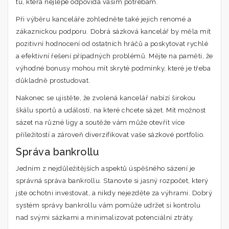
tu, která nejlépe odpovídá vašim potřebám.
Při výběru kanceláře zohledněte také jejich renomé a
zákaznickou podporu. Dobrá sázková kancelář by měla mít
pozitivní hodnocení od ostatních hráčů a poskytovat rychlé
a efektivní řešení případných problémů. Mějte na paměti, že
výhodné bonusy mohou mít skryté podmínky, které je třeba
důkladně prostudovat.
Nakonec se ujistěte, že zvolená kancelář nabízí širokou
škálu sportů a událostí, na které chcete sázet. Mít možnost
sázet na různé ligy a soutěže vám může otevřít více
příležitostí a zároveň diverzifikovat vaše sázkové portfolio.
Správa bankrollu
Jedním z nejdůležitějších aspektů úspěšného sázení je
správná správa bankrollu. Stanovte si jasný rozpočet, který
jste ochotni investovat, a nikdy nejezděte za výhrami. Dobrý
systém správy bankrollu vám pomůže udržet si kontrolu
nad svými sázkami a minimalizovat potenciální ztráty.