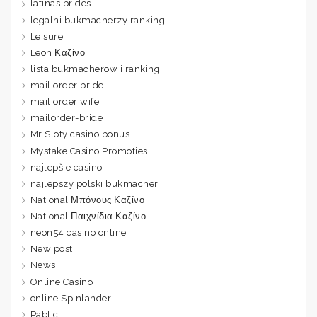
latinas brides
legalni bukmacherzy ranking
Leisure
Leon Καζίνο
lista bukmacherow i ranking
mail order bride
mail order wife
mailorder-bride
Mr Sloty casino bonus
Mystake Casino Promoties
najlepšie casino
najlepszy polski bukmacher
National Μπόνους Καζίνο
National Παιχνίδια Καζίνο
neon54 casino online
New post
News
Online Casino
online Spinlander
Pablic