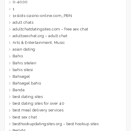
0-4000
1
1xslots-casino-online.com_PBN
adult chats
adultchatdatingsites.com – free sex chat
adultsexchat.org – adult chat
Arts & Entertainment, Music
asian dating
Bahis
Bahis siteleri
bahis sitesi
Bahsegel
Bahsegel bahis
Banda
best dating sites
best dating sites for over 40
best meal delivery services
best sex chat
besthookupdatingsites.org – best hookup sites
Bet365