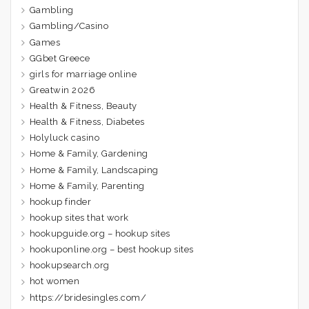
Gambling
Gambling/Casino
Games
GGbet Greece
girls for marriage online
Greatwin 2026
Health & Fitness, Beauty
Health & Fitness, Diabetes
Holyluck casino
Home & Family, Gardening
Home & Family, Landscaping
Home & Family, Parenting
hookup finder
hookup sites that work
hookupguide.org – hookup sites
hookuponline.org – best hookup sites
hookupsearch.org
hot women
https://bridesingles.com/