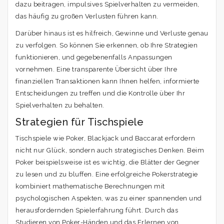
dazu beitragen, impulsives Spielverhalten zu vermeiden,
das häufig zu großen Verlusten führen kann.
Darüber hinaus ist es hilfreich, Gewinne und Verluste genau
zu verfolgen. So können Sie erkennen, ob Ihre Strategien
funktionieren, und gegebenenfalls Anpassungen
vornehmen. Eine transparente Übersicht über Ihre
finanziellen Transaktionen kann Ihnen helfen, informierte
Entscheidungen zu treffen und die Kontrolle über Ihr
Spielverhalten zu behalten.
Strategien für Tischspiele
Tischspiele wie Poker, Blackjack und Baccarat erfordern
nicht nur Glück, sondern auch strategisches Denken. Beim
Poker beispielsweise ist es wichtig, die Blätter der Gegner
zu lesen und zu bluffen. Eine erfolgreiche Pokerstrategie
kombiniert mathematische Berechnungen mit
psychologischen Aspekten, was zu einer spannenden und
herausfordernden Spielerfahrung führt. Durch das
Studieren von Poker-Händen und das Erlernen von