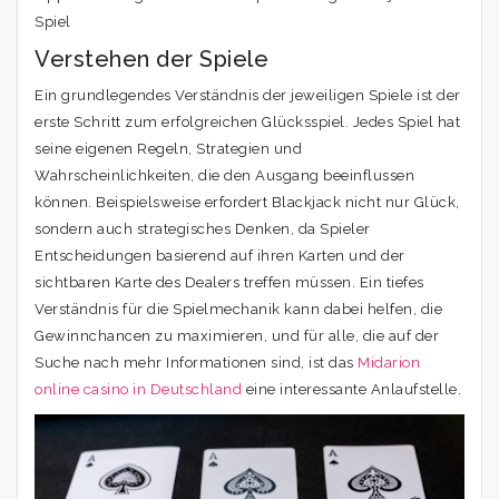
Spiel
Verstehen der Spiele
Ein grundlegendes Verständnis der jeweiligen Spiele ist der
erste Schritt zum erfolgreichen Glücksspiel. Jedes Spiel hat
seine eigenen Regeln, Strategien und
Wahrscheinlichkeiten, die den Ausgang beeinflussen
können. Beispielsweise erfordert Blackjack nicht nur Glück,
sondern auch strategisches Denken, da Spieler
Entscheidungen basierend auf ihren Karten und der
sichtbaren Karte des Dealers treffen müssen. Ein tiefes
Verständnis für die Spielmechanik kann dabei helfen, die
Gewinnchancen zu maximieren, und für alle, die auf der
Suche nach mehr Informationen sind, ist das
Midarion
online casino in Deutschland
eine interessante Anlaufstelle.