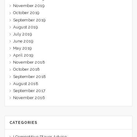
November 2019
October 2019
September 2019
August 2019
July 2019
June 2019
May 2019
April 2019
November 2018
October 2018
September 2018
August 2018
September 2017
November 2016
CATEGORIES
! Competitive Player Advice