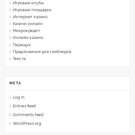
Игровые клубы
Игровые площадки
Интернет казино
Казино онлайн
Микрокредит
Онлайн казино
Паращук
Предложения для гэмблеров
Текста
META
Log in
Entries feed
Comments feed
WordPress.org