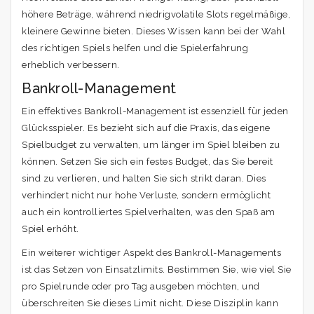
höhere Beträge, während niedrigvolatile Slots regelmäßige,
kleinere Gewinne bieten. Dieses Wissen kann bei der Wahl
des richtigen Spiels helfen und die Spielerfahrung
erheblich verbessern.
Bankroll-Management
Ein effektives Bankroll-Management ist essenziell für jeden
Glücksspieler. Es bezieht sich auf die Praxis, das eigene
Spielbudget zu verwalten, um länger im Spiel bleiben zu
können. Setzen Sie sich ein festes Budget, das Sie bereit
sind zu verlieren, und halten Sie sich strikt daran. Dies
verhindert nicht nur hohe Verluste, sondern ermöglicht
auch ein kontrolliertes Spielverhalten, was den Spaß am
Spiel erhöht.
Ein weiterer wichtiger Aspekt des Bankroll-Managements
ist das Setzen von Einsatzlimits. Bestimmen Sie, wie viel Sie
pro Spielrunde oder pro Tag ausgeben möchten, und
überschreiten Sie dieses Limit nicht. Diese Disziplin kann