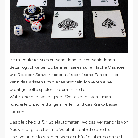
Beim Roulette ist es entscheidend, die verschiedenen
Setzmöglichkeiten zu kennen, sei es auf einfache Chancen
wie Rot oder Schwarz oder auf spezifische Zahlen. Hier
kann das Wissen um die Wahrscheinlichkeiten eine
wichtige Rolle spielen. Indem man die
Wahrscheinlichkeiten jeder Wette kennt, kann man
fundierte Entscheidungen treffen und das Risiko besser
steuern.
Das gleiche gilt für Spielautomaten, wo das Verständnis von
Auszahlungsquoten und Volatilität entscheidend ist.
Hochvolatile Slots zahlen weniger häufig, aber potenziell