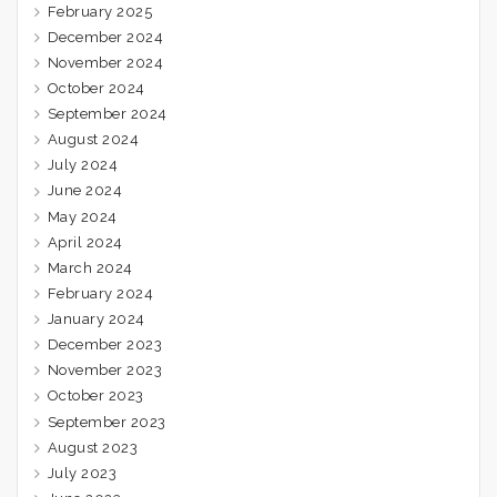
February 2025
December 2024
November 2024
October 2024
September 2024
August 2024
July 2024
June 2024
May 2024
April 2024
March 2024
February 2024
January 2024
December 2023
November 2023
October 2023
September 2023
August 2023
July 2023