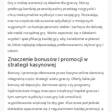
Gry o niskiej wariancji są idealne dla graczy, którzy
preferują bardziej przewidywalny przebieg rozgrywki i
chcą maksymalnie wydłużyć czas swojej gry. Pozwalają
one na częstsze odczuwanie satysfakcji z mniejszych
wygranych, co buduje pewność siebie i zachęca do dalszej,
ale nadal rozsądnej gry. Warto zapoznać się z tabelami
wypłat i specyfikacją każdej gry, aby świadomie wybierać
te, które najlepiej odpowiadają preferowanemu stylowi gry i
celom.
Znaczenie bonusów i promocji w
strategii kasynowej
Bonusy i promocje oferowane przez kasyna online stanowią
integralną część strategii wielu graczy. Oferty takie jak
bonusy od depozytu, darmowe spiny czy programy
lojalnościowe mogą znacząco zwiększyć kapitał gracza i
tym samym wydłużyć czas gry lub umożliwić
wypróbowanie większej liczby gier. Kluczowe jest jednak
dokładne zapoznanie się z regulaminem każdej promocji, a