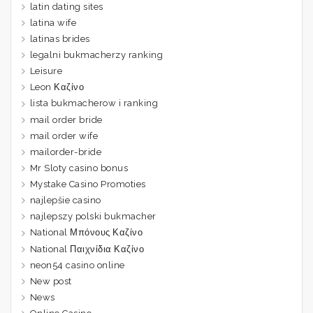
latin dating sites
latina wife
latinas brides
legalni bukmacherzy ranking
Leisure
Leon Καζίνο
lista bukmacherow i ranking
mail order bride
mail order wife
mailorder-bride
Mr Sloty casino bonus
Mystake Casino Promoties
najlepšie casino
najlepszy polski bukmacher
National Μπόνους Καζίνο
National Παιχνίδια Καζίνο
neon54 casino online
New post
News