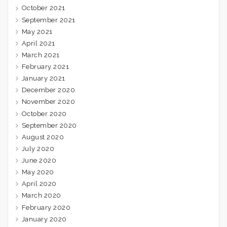
October 2021
September 2021
May 2021
April 2021
March 2021
February 2021
January 2021
December 2020
November 2020
October 2020
September 2020
August 2020
July 2020
June 2020
May 2020
April 2020
March 2020
February 2020
January 2020