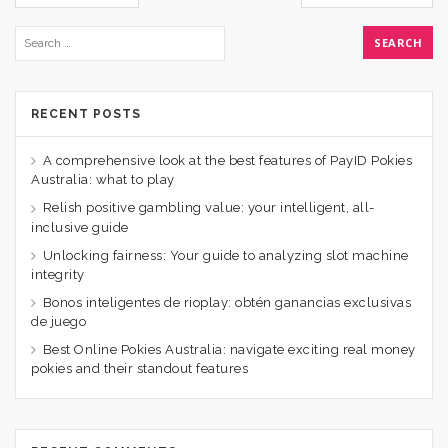
RECENT POSTS
A comprehensive look at the best features of PayID Pokies
Australia: what to play
Relish positive gambling value: your intelligent, all-
inclusive guide
Unlocking fairness: Your guide to analyzing slot machine
integrity
Bonos inteligentes de rioplay: obtén ganancias exclusivas
de juego
Best Online Pokies Australia: navigate exciting real money
pokies and their standout features