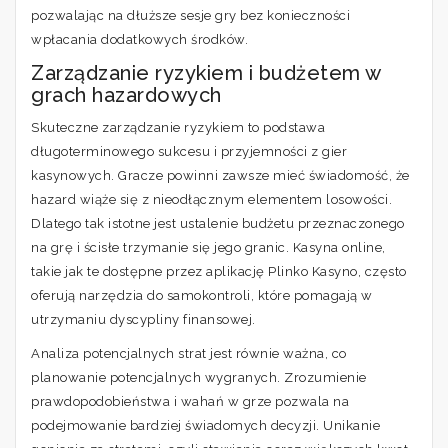
pozwalając na dłuższe sesje gry bez konieczności
wpłacania dodatkowych środków.
Zarządzanie ryzykiem i budżetem w
grach hazardowych
Skuteczne zarządzanie ryzykiem to podstawa
długoterminowego sukcesu i przyjemności z gier
kasynowych. Gracze powinni zawsze mieć świadomość, że
hazard wiąże się z nieodłącznym elementem losowości.
Dlatego tak istotne jest ustalenie budżetu przeznaczonego
na grę i ścisłe trzymanie się jego granic. Kasyna online,
takie jak te dostępne przez aplikację Plinko Kasyno, często
oferują narzędzia do samokontroli, które pomagają w
utrzymaniu dyscypliny finansowej.
Analiza potencjalnych strat jest równie ważna, co
planowanie potencjalnych wygranych. Zrozumienie
prawdopodobieństwa i wahań w grze pozwala na
podejmowanie bardziej świadomych decyzji. Unikanie