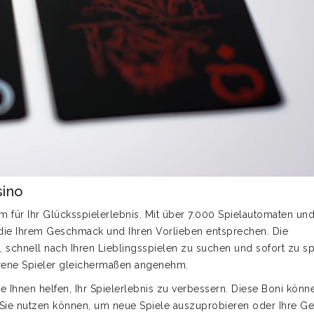
sino
rm für Ihr Glücksspielerlebnis. Mit über 7.000 Spielautomaten un
, die Ihrem Geschmack und Ihren Vorlieben entsprechen. Die
 schnell nach Ihren Lieblingsspielen zu suchen und sofort zu sp
hrene Spieler gleichermaßen angenehm.
die Ihnen helfen, Ihr Spielerlebnis zu verbessern. Diese Boni könn
ie Sie nutzen können, um neue Spiele auszuprobieren oder Ihre G