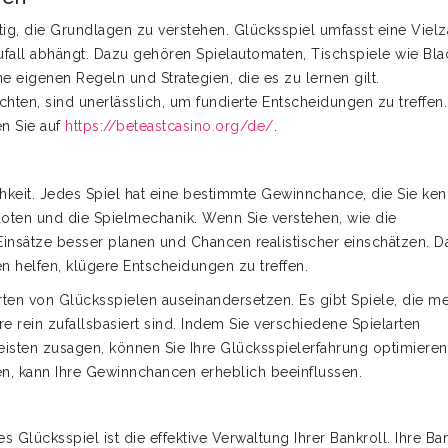
tig, die Grundlagen zu verstehen. Glücksspiel umfasst eine Vielz
ufall abhängt. Dazu gehören Spielautomaten, Tischspiele wie Bla
e eigenen Regeln und Strategien, die es zu lernen gilt.
hten, sind unerlässlich, um fundierte Entscheidungen zu treffen.
en Sie auf
https://beteastcasino.org/de/
.
chkeit. Jedes Spiel hat eine bestimmte Gewinnchance, die Sie ke
uoten und die Spielmechanik. Wenn Sie verstehen, wie die
 Einsätze besser planen und Chancen realistischer einschätzen. D
n helfen, klügere Entscheidungen zu treffen.
Arten von Glücksspielen auseinandersetzen. Es gibt Spiele, die m
e rein zufallsbasiert sind. Indem Sie verschiedene Spielarten
sten zusagen, können Sie Ihre Glücksspielerfahrung optimieren
en, kann Ihre Gewinnchancen erheblich beeinflussen.
s Glücksspiel ist die effektive Verwaltung Ihrer Bankroll. Ihre Ba