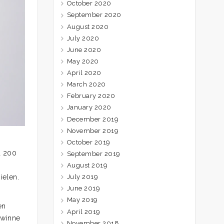
October 2020
September 2020
August 2020
July 2020
June 2020
May 2020
April 2020
March 2020
February 2020
January 2020
December 2019
November 2019
October 2019
d 200
September 2019
August 2019
ielen.
July 2019
June 2019
May 2019
en
April 2019
ewinne
November 2018