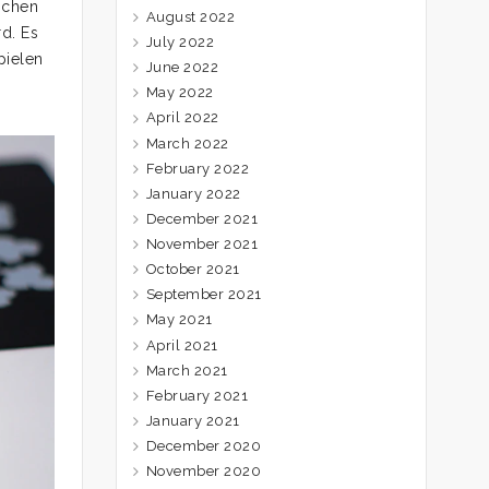
eichen
August 2022
d. Es
July 2022
pielen
June 2022
May 2022
April 2022
March 2022
February 2022
January 2022
December 2021
November 2021
October 2021
September 2021
May 2021
April 2021
March 2021
February 2021
January 2021
December 2020
November 2020