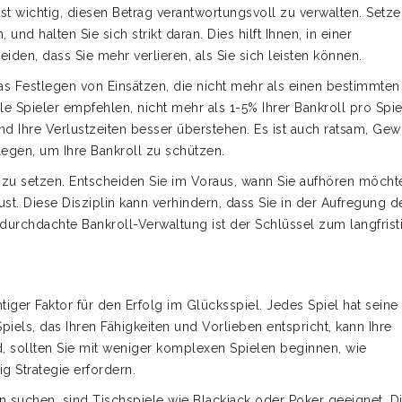
 ist wichtig, diesen Betrag verantwortungsvoll zu verwalten. Setze
und halten Sie sich strikt daran. Dies hilft Ihnen, in einer
den, dass Sie mehr verlieren, als Sie sich leisten können.
as Festlegen von Einsätzen, die nicht mehr als einen bestimmten
e Spieler empfehlen, nicht mehr als 1-5% Ihrer Bankroll pro Spie
nd Ihre Verlustzeiten besser überstehen. Es ist auch ratsam, Gew
 legen, um Ihre Bankroll zu schützen.
le zu setzen. Entscheiden Sie im Voraus, wann Sie aufhören möcht
. Diese Disziplin kann verhindern, dass Sie in der Aufregung d
 durchdachte Bankroll-Verwaltung ist der Schlüssel zum langfrist
htiger Faktor für den Erfolg im Glücksspiel. Jedes Spiel hat seine
iels, das Ihren Fähigkeiten und Vorlieben entspricht, kann Ihre
, sollten Sie mit weniger komplexen Spielen beginnen, wie
g Strategie erfordern.
n suchen, sind Tischspiele wie Blackjack oder Poker geeignet. D