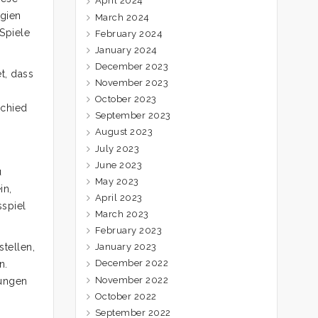
April 2024
egien
March 2024
Spiele
February 2024
January 2024
December 2023
t, dass
November 2023
October 2023
schied
September 2023
August 2023
July 2023
June 2023
u
May 2023
in,
April 2023
sspiel
March 2023
February 2023
stellen,
January 2023
December 2022
n.
November 2022
lungen
October 2022
September 2022