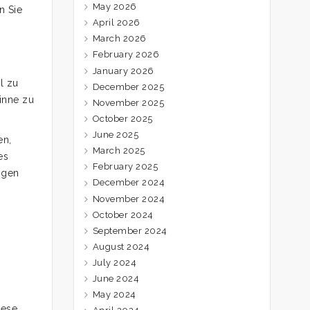
May 2026
n Sie
April 2026
March 2026
February 2026
January 2026
l zu
December 2025
inne zu
November 2025
October 2025
June 2025
en,
March 2025
es
February 2025
igen
December 2024
November 2024
October 2024
September 2024
August 2024
July 2024
June 2024
May 2024
iese