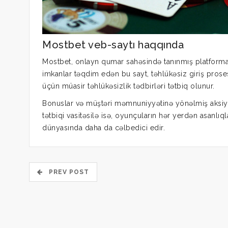
Mostbet veb-saytı haqqında
Mostbet, onlayn qumar sahəsində tanınmış platformala
imkanlar təqdim edən bu sayt, təhlükəsiz giriş prosesi 
üçün müasir təhlükəsizlik tədbirləri tətbiq olunur.
Bonuslar və müştəri məmnuniyyətinə yönəlmiş aksiyala
tətbiqi vasitəsilə isə, oyunçuların hər yerdən asanlıq
dünyasında daha da cəlbedici edir.
PREV POST