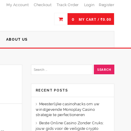
My Account
Checkout
Track Order
Login
Register
0
MY CART /
0.00
ABOUT US
RECENT POSTS
Meesterlijke casinohacks om uw
winstgevende Monoplay Casino
strategie te perfectioneren
Beste Online Casino Zonder Cruks:
jouw gids voor de veiligste crypto