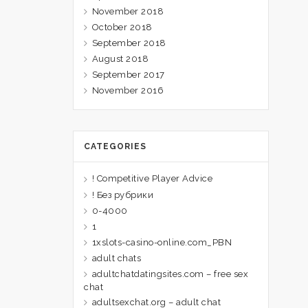
November 2018
October 2018
September 2018
August 2018
September 2017
November 2016
CATEGORIES
! Competitive Player Advice
! Без рубрики
0-4000
1
1xslots-casino-online.com_PBN
adult chats
adultchatdatingsites.com – free sex
chat
adultsexchat.org – adult chat