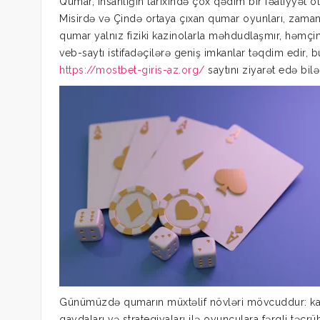
Qumar, insanlığın tarixində çox qədim bir fəaliyyət 
Misirdə və Çində ortaya çıxan qumar oyunları, zaman
qumar yalnız fiziki kazinolarla məhdudlaşmır, həmçin
veb-saytı istifadəçilərə geniş imkanlar təqdim edir,
https://mostbet-giris-az.org/
saytını ziyarət edə bilə
Günümüzdə qumarın müxtəlif növləri mövcuddur: kart 
qaydaları və strategiyaları ilə oyunculara fərqli təc