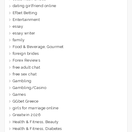
dating girlfriend online
Efbet Betting
Entertainment
essay
essay writer
family
Food & Beverage, Gourmet
foreign brides
Forex Reviews
free adult chat
free sex chat
Gambling
Gambling/Casino
Games
GGbet Greece
girls for marriage online
Greatwin 2026
Health & Fitness, Beauty
Health & Fitness, Diabetes