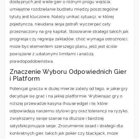
dostępnych jest wiele gier o różnym progu wejścia,
umiejętne rozdzielanie budżetu między poszczególne
tytuły jest kluczowe. Należy unikać sytuacji, w której
pojedyncza, nieudana sesja potrafi wyczerpać cały
przeznaczony na grę kapitał. Stosowanie strategii takich jak
progresja czy regresja zakładów, choć wymaga ostrożności,
może być elementem szerszego planu, jeśli jest ściśle
powiązane z ustalonymi limitami i analizą
prawdopodobieństwa.
Znaczenie Wyboru Odpowiednich Gier
i Platform
Potencjał gracza w dużej mierze zależy od tego, w jakie gry
decyduje się grać i na jakiej platformie. Wybierając gry o
niższej przewadze kasyna (house edge) i te, które
odpowiadają naszemu stylowi gry oraz tolerancji na ryzyko,
zwiększamy swoje szanse na dłuższe i bardziej
satysfakcjonujące sesje. Zrozumienie zasad i strategii dla
konkretnych gier, takich jak poker czy blackjack, może