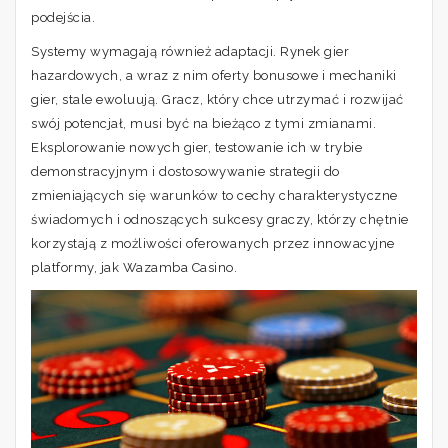
podejścia.
Systemy wymagają również adaptacji. Rynek gier
hazardowych, a wraz z nim oferty bonusowe i mechaniki
gier, stale ewoluują. Gracz, który chce utrzymać i rozwijać
swój potencjał, musi być na bieżąco z tymi zmianami.
Eksplorowanie nowych gier, testowanie ich w trybie
demonstracyjnym i dostosowywanie strategii do
zmieniających się warunków to cechy charakterystyczne
świadomych i odnoszących sukcesy graczy, którzy chętnie
korzystają z możliwości oferowanych przez innowacyjne
platformy, jak Wazamba Casino.