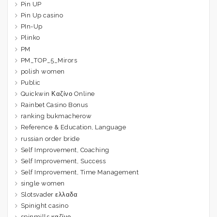
Pin UP
Pin Up casino
PIn-Up
Plinko
PM
PM_TOP_5_Mirors
polish women
Public
Quickwin Καζίνο Online
Rainbet Casino Bonus
ranking bukmacherow
Reference & Education, Language
russian order bride
Self Improvement, Coaching
Self Improvement, Success
Self Improvement, Time Management
single women
Slotsvader ελλαδα
Spinight casino
spinmills καζίνο