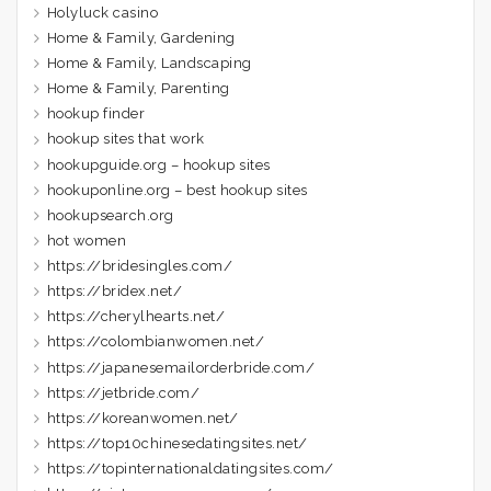
Holyluck casino
Home & Family, Gardening
Home & Family, Landscaping
Home & Family, Parenting
hookup finder
hookup sites that work
hookupguide.org – hookup sites
hookuponline.org – best hookup sites
hookupsearch.org
hot women
https://bridesingles.com/
https://bridex.net/
https://cherylhearts.net/
https://colombianwomen.net/
https://japanesemailorderbride.com/
https://jetbride.com/
https://koreanwomen.net/
https://top10chinesedatingsites.net/
https://topinternationaldatingsites.com/