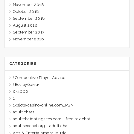
November 2018
October 2018
September 2018
August 2018
September 2017
November 2016
CATEGORIES
! Competitive Player Advice
! Без рубрики
0-4000
1
1xslots-casino-online.com_PBN
adult chats
adultchatdatingsites.com – free sex chat
adultsexchat.org – adult chat
Arts & Entertainment, Music