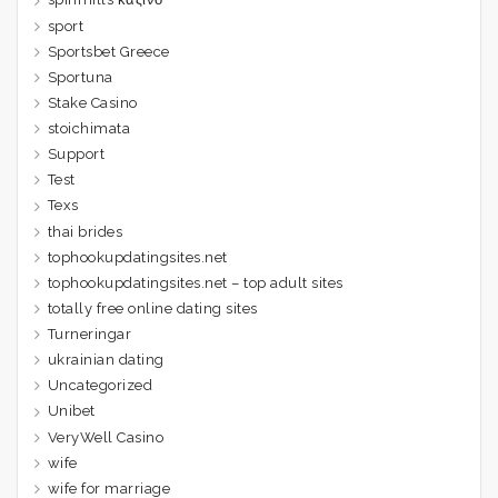
sport
Sportsbet Greece
Sportuna
Stake Casino
stoichimata
Support
Test
Texs
thai brides
tophookupdatingsites.net
tophookupdatingsites.net – top adult sites
totally free online dating sites
Turneringar
ukrainian dating
Uncategorized
Unibet
VeryWell Casino
wife
wife for marriage