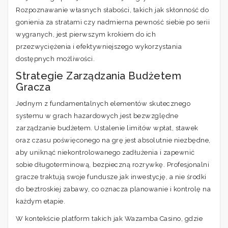
Rozpoznawanie własnych słabości, takich jak skłonność do
gonienia za stratami czy nadmierna pewność siebie po serii
wygranych, jest pierwszym krokiem do ich
przezwyciężenia i efektywniejszego wykorzystania
dostępnych możliwości.
Strategie Zarządzania Budżetem
Gracza
Jednym z fundamentalnych elementów skutecznego
systemu w grach hazardowych jest bezwzględne
zarządzanie budżetem. Ustalenie limitów wpłat, stawek
oraz czasu poświęconego na grę jest absolutnie niezbędne,
aby uniknąć niekontrolowanego zadłużenia i zapewnić
sobie długoterminową, bezpieczną rozrywkę. Profesjonalni
gracze traktują swoje fundusze jak inwestycję, a nie środki
do beztroskiej zabawy, co oznacza planowanie i kontrolę na
każdym etapie.
W kontekście platform takich jak Wazamba Casino, gdzie