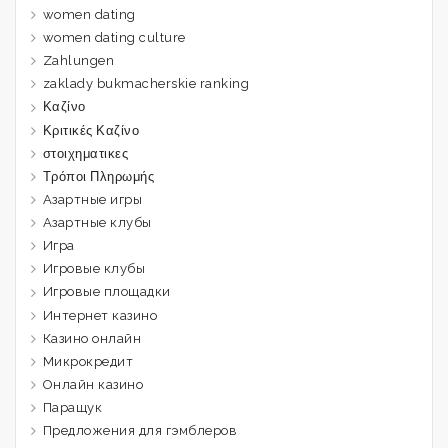
women dating
women dating culture
Zahlungen
zaklady bukmacherskie ranking
Καζίνο
Κριτικές Καζίνο
στοιχηματικες
Τρόποι Πληρωμής
Азартные игры
Азартные клубы
Игра
Игровые клубы
Игровые площадки
Интернет казино
Казино онлайн
Микрокредит
Онлайн казино
Паращук
Предложения для гэмблеров