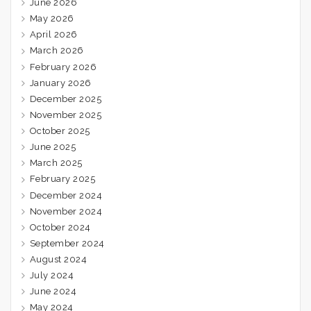
June 2026
May 2026
April 2026
March 2026
February 2026
January 2026
December 2025
November 2025
October 2025
June 2025
March 2025
February 2025
December 2024
November 2024
October 2024
September 2024
August 2024
July 2024
June 2024
May 2024