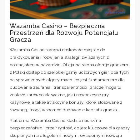
Wazamba Casino – Bezpieczna
Przestrzeń dla Rozwoju Potencjału
Gracza
Wazamba Casino stanowi doskonałe miejsce do
praktykowania i rozwijania strategii związanych z
potencjałem w hazardzie. Oficjalna strona oferuje graczom
z Polski dostęp do szerokiej gamy uczciwych gier, opartych
na sprawdzonych algorytmach, co jest fundamentem dla
budowania zaufania i transparentności. Gracze mogą tu
znaleźć zarówno klasyczne, jak i nowoczesne gry
kasynowe, a także atrakcyjne bonusy, które, stosowane z
rozwagą, mogą wspomóc budowanie kapitału gracza.
Platforma Wazamba Casino kładzie nacisk na
bezpieczeństwo i przejrzystość, co jest kluczowe dla graczy
skupionych na długoterminowym, świadomym rozwoju