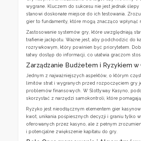
wygrane. Kluczem do sukcesu nie jest jednak ślepy 
stanowi doskonałe miejsce do ich testowania. Zro
gier to fundamenty, które mogą znacząco wpłynąć 
Zastosowanie systemów gry, które uwzględniają sta
trafienie jackpotu. Ważne jest, aby podchodzić do 
rozrywkowym, który powinien być priorytetem. Dobr
łatwy dostęp do informacji, co ułatwia graczom stos
Zarządzanie Budżetem i Ryzykiem w
Jednym z najważniejszych aspektów, o którym częst
limitów strat i wygranych przed rozpoczęciem gry j
problemów finansowych. W Slottyway Kasyno, podo
skorzystać z narzędzi samokontroli, które pomagaj
Ryzyko jest nieodłącznym elementem gier kasynowyc
kwot, unikania pośpiesznych decyzji i graniu tylko
oferowanych przez kasyno, ale z pełnym zrozumien
i potencjalne zwiększenie kapitału do gry.