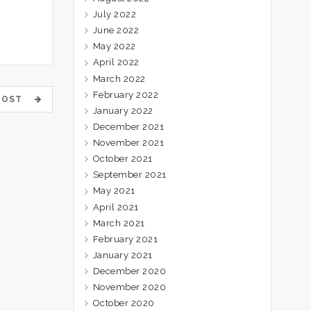
July 2022
June 2022
May 2022
April 2022
March 2022
February 2022
 POST
January 2022
December 2021
November 2021
October 2021
September 2021
May 2021
April 2021
March 2021
February 2021
January 2021
December 2020
November 2020
October 2020