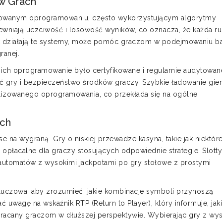
w Grach
sowanym oprogramowaniu, często wykorzystującym algorytmy
ewniają uczciwość i losowość wyników, co oznacza, że każda r
jak działają te systemy, może pomóc graczom w podejmowaniu ba
ranej.
by ich oprogramowanie było certyfikowane i regularnie audytowan
ść gry i bezpieczeństwo środków graczy. Szybkie ładowanie gier
lizowanego oprogramowania, co przekłada się na ogólne
ch
e na wygraną. Gry o niskiej przewadze kasyna, takie jak niektór
j opłacalne dla graczy stosujących odpowiednie strategie. Slott
 automatów z wysokimi jackpotami po gry stołowe z prostymi
t kluczowa, aby zrozumieć, jakie kombinacje symboli przynoszą
uwagę na wskaźnik RTP (Return to Player), który informuje, jaki
wracany graczom w dłuższej perspektywie. Wybierając gry z wy