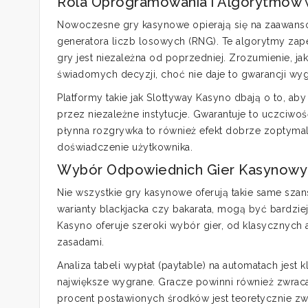
Rola Oprogramowania i Algorytmów 
Nowoczesne gry kasynowe opierają się na zaawan
generatora liczb losowych (RNG). Te algorytmy zap
gry jest niezależna od poprzedniej. Zrozumienie, 
świadomych decyzji, choć nie daje to gwarancji wyg
Platformy takie jak Slottyway Kasyno dbają o to, a
przez niezależne instytucje. Gwarantuje to uczciwo
płynna rozgrywka to również efekt dobrze zoptyma
doświadczenie użytkownika.
Wybór Odpowiednich Gier Kasynowy
Nie wszystkie gry kasynowe oferują takie same szans
warianty blackjacka czy bakarata, mogą być bardzie
Kasyno oferuje szeroki wybór gier, od klasycznych
zasadami.
Analiza tabeli wypłat (paytable) na automatach jes
największe wygrane. Gracze powinni również zwracać 
procent postawionych środków jest teoretycznie z