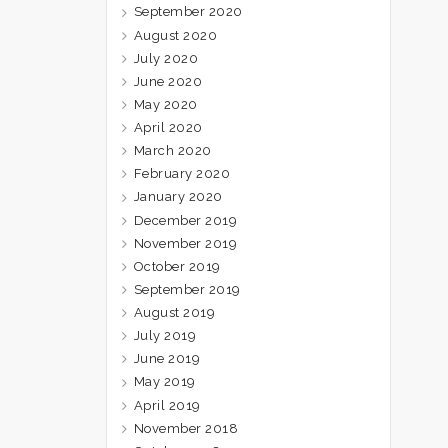
September 2020
August 2020
July 2020
June 2020
May 2020
April 2020
March 2020
February 2020
January 2020
December 2019
November 2019
October 2019
September 2019
August 2019
July 2019
June 2019
May 2019
April 2019
November 2018