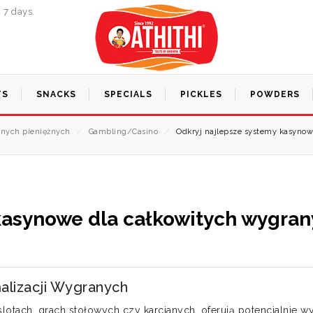
 7 days.
TS
SNACKS
SPECIALS
PICKLES
POWDERS
anych pieniężnych
⁄
Gambling/Casino
⁄
Odkryj najlepsze systemy kasynow
kasynowe dla całkowitych wygra
alizacji Wygranych
otach, grach stołowych czy karcianych, oferują potencjalnie w