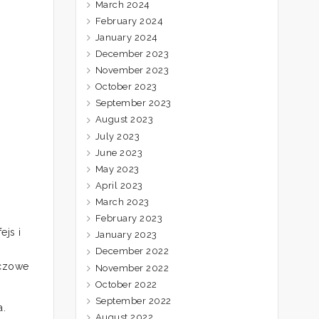
March 2024
February 2024
January 2024
December 2023
November 2023
October 2023
September 2023
August 2023
July 2023
June 2023
May 2023
April 2023
March 2023
February 2023
ejs i
January 2023
December 2022
uczowe
November 2022
October 2022
September 2022
a.
August 2022