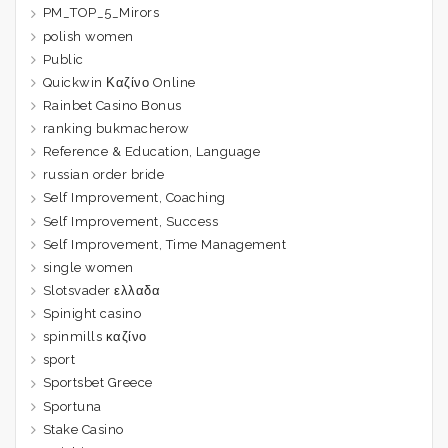
PM_TOP_5_Mirors
polish women
Public
Quickwin Καζίνο Online
Rainbet Casino Bonus
ranking bukmacherow
Reference & Education, Language
russian order bride
Self Improvement, Coaching
Self Improvement, Success
Self Improvement, Time Management
single women
Slotsvader ελλαδα
Spinight casino
spinmills καζίνο
sport
Sportsbet Greece
Sportuna
Stake Casino