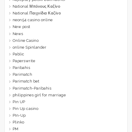
National Μπόνους Καζίνο
National Παιχνίδια Καζίνο
neon54 casino online
New post
News
Online Casino
online Spinlander
Pablic
Paperswrite
Paribahis
Parimatch
Parimatch bet
Parimatch-Paribahis
philippines girl for marriage
Pin UP
Pin Up casino
PIn-Up
Plinko
PM