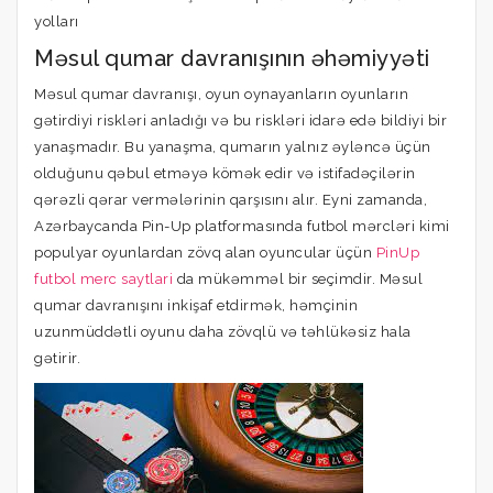
yolları
Məsul qumar davranışının əhəmiyyəti
Məsul qumar davranışı, oyun oynayanların oyunların
gətirdiyi riskləri anladığı və bu riskləri idarə edə bildiyi bir
yanaşmadır. Bu yanaşma, qumarın yalnız əyləncə üçün
olduğunu qəbul etməyə kömək edir və istifadəçilərin
qərəzli qərar vermələrinin qarşısını alır. Eyni zamanda,
Azərbaycanda Pin-Up platformasında futbol mərcləri kimi
populyar oyunlardan zövq alan oyuncular üçün
PinUp
futbol merc saytlari
da mükəmməl bir seçimdir. Məsul
qumar davranışını inkişaf etdirmək, həmçinin
uzunmüddətli oyunu daha zövqlü və təhlükəsiz hala
gətirir.