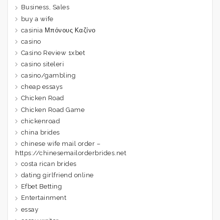
Business, Sales
buy a wife
casinia Μπόνους Καζίνο
casino
Casino Review 1xbet
casino siteleri
casino/gambling
cheap essays
Chicken Road
Chicken Road Game
chickenroad
china brides
chinese wife mail order –
https://chinesemailorderbrides.net
costa rican brides
dating girlfriend online
Efbet Betting
Entertainment
essay