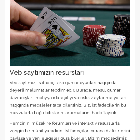
Veb saytımızın resursları
Veb saytımız, istifadəçilərə qumar oyunları haqqında
dəyərli məlumatlar təqdim edir. Burada, məsul qumar
davranışları, maliyyə idarəçiliyi və risksiz əylənmə yolları
haqqında məqalələr tapa bilərsiniz. Biz, istifadəçilərin bu
mövzularla bağlı biliklərini artırmalarını hədəfləyirik.
Həmçinin, müzakirə forumları və interaktiv resurslarla
zəngin bir mühit yaradırıq. İstifadəçilər, burada öz fikirlərini
paylaşa və yeni əlaqələr qura bilərlər. Bizim məqsədimiz,