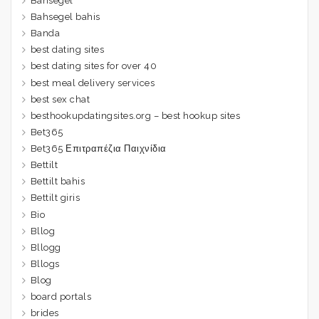
Bahsegel
Bahsegel bahis
Banda
best dating sites
best dating sites for over 40
best meal delivery services
best sex chat
besthookupdatingsites.org – best hookup sites
Bet365
Bet365 Επιτραπέζια Παιχνίδια
Bettilt
Bettilt bahis
Bettilt giris
Bio
Bllog
Bllogg
Bllogs
Blog
board portals
brides