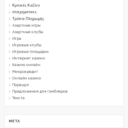
Κριτικές Καζίνο
στοιχηματικες
Τρόποι Πληρωμής
Азартные игры
Азартные клубы
Игра
Игровые клубы
Игровые площадки
Интернет казино
Казино онлайн
Микрокредит
Онлайн казино
Паращук
Предложения для гэмблеров
Текста
META