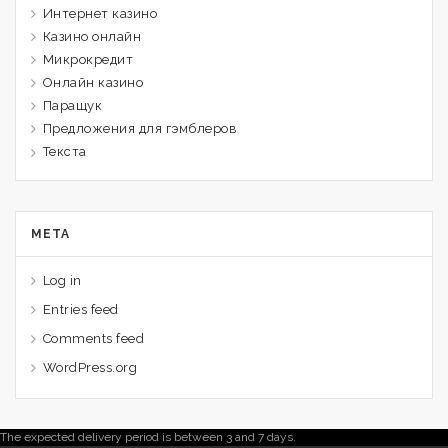
Интернет казино
Казино онлайн
Микрокредит
Онлайн казино
Паращук
Предложения для гэмблеров
Текста
META
Log in
Entries feed
Comments feed
WordPress.org
The expected delivery period is between 3 and 7 days.