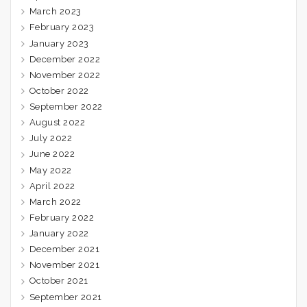
March 2023
February 2023
January 2023
December 2022
November 2022
October 2022
September 2022
August 2022
July 2022
June 2022
May 2022
April 2022
March 2022
February 2022
January 2022
December 2021
November 2021
October 2021
September 2021