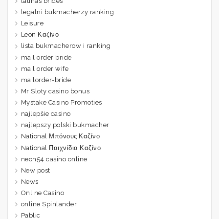
latinas brides
legalni bukmacherzy ranking
Leisure
Leon Καζίνο
lista bukmacherow i ranking
mail order bride
mail order wife
mailorder-bride
Mr Sloty casino bonus
Mystake Casino Promoties
najlepšie casino
najlepszy polski bukmacher
National Μπόνους Καζίνο
National Παιχνίδια Καζίνο
neon54 casino online
New post
News
Online Casino
online Spinlander
Pablic