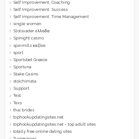
Self Improvement, Coaching
Self Improvement, Success
Self Improvement, Time Management
single women
Slotsvader ελλαδα
Spinight casino
spinmills καζίνο
sport
Sportsbet Greece
Sportuna
Stake Casino
stoichimata
Support
Test
Texs
thai brides
tophookupdatingsites.net
tophookupdatingsites.net – top adult sites
totally free online dating sites
Turneringar