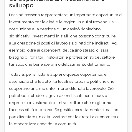
sviluppo
I casinò possono rappresentare un’importante opportunità di
investimento per le città e le regioni in cui si trovano. La
costruzione e la gestione di un casinò richiedono
significativi investimenti iniziali, che possono contribuire
alla creazione di posti di lavoro sia diretti che indiretti. Ad
esempio, oltre ai dipendenti del casinò stesso, ci sarà
bisogno di fornitori, ristoratori e professionisti del settore
turistico che beneficeranno dell’aumento del turismo.
Tuttavia, per sfruttare appieno queste opportunità, è
essenziale che le autorità locali sviluppino politiche che
supportino un ambiente imprenditoriale favorevole. Ciò
potrebbe includere agevolazioni fiscali per le nuove
imprese o investimenti in infrastrutture che migliorino
l’accessibilità alla zona. Se gestito correttamente, il casinò
può diventare un catalizzatore per la crescita economica e
la modernizzazione della comunità.