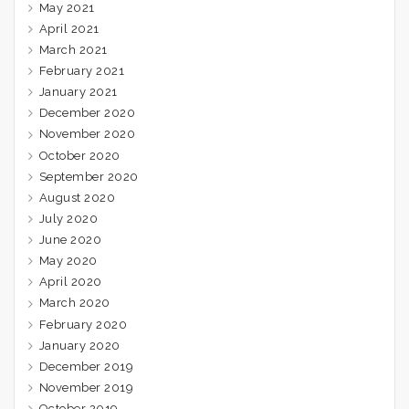
May 2021
April 2021
March 2021
February 2021
January 2021
December 2020
November 2020
October 2020
September 2020
August 2020
July 2020
June 2020
May 2020
April 2020
March 2020
February 2020
January 2020
December 2019
November 2019
October 2019