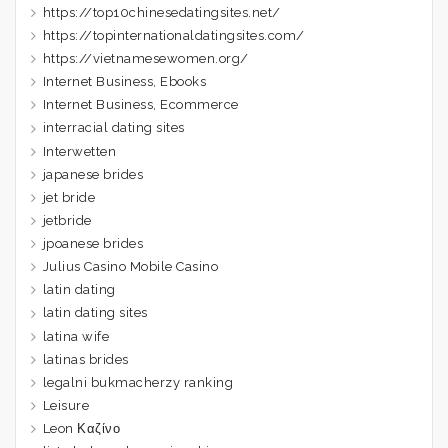
https://top10chinesedatingsites.net/
https://topinternationaldatingsites.com/
https://vietnamesewomen.org/
Internet Business, Ebooks
Internet Business, Ecommerce
interracial dating sites
Interwetten
japanese brides
jet bride
jetbride
jpoanese brides
Julius Casino Mobile Casino
latin dating
latin dating sites
latina wife
latinas brides
legalni bukmacherzy ranking
Leisure
Leon Καζίνο