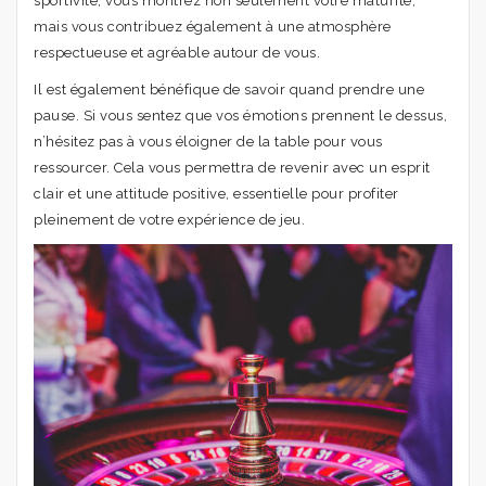
sportivité, vous montrez non seulement votre maturité,
mais vous contribuez également à une atmosphère
respectueuse et agréable autour de vous.
Il est également bénéfique de savoir quand prendre une
pause. Si vous sentez que vos émotions prennent le dessus,
n’hésitez pas à vous éloigner de la table pour vous
ressourcer. Cela vous permettra de revenir avec un esprit
clair et une attitude positive, essentielle pour profiter
pleinement de votre expérience de jeu.