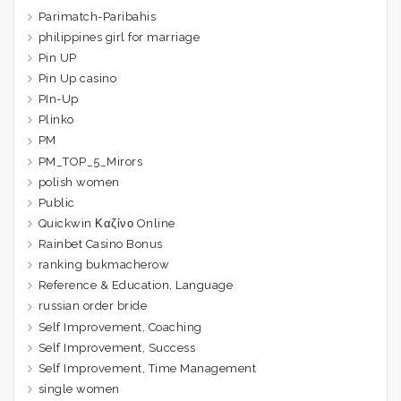
Parimatch-Paribahis
philippines girl for marriage
Pin UP
Pin Up casino
PIn-Up
Plinko
PM
PM_TOP_5_Mirors
polish women
Public
Quickwin Καζίνο Online
Rainbet Casino Bonus
ranking bukmacherow
Reference & Education, Language
russian order bride
Self Improvement, Coaching
Self Improvement, Success
Self Improvement, Time Management
single women