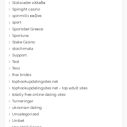
Slotsvader ελλαδα
Spinight casino
spinmills καζίνο
sport
Sportsbet Greece
Sportuna
Stake Casino
stoichimata
Support
Test
Texs
thai brides
tophookupdatingsites.net
tophookupdatingsites.net – top adult sites
totally free online dating sites
Turneringar
ukrainian dating
Uncategorized
Unibet