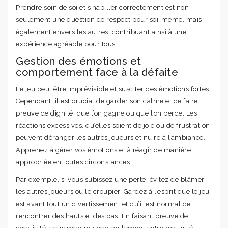
Prendre soin de soi et s’habiller correctement est non
seulement une question de respect pour soi-même, mais
également envers les autres, contribuant ainsi à une
expérience agréable pour tous.
Gestion des émotions et
comportement face à la défaite
Le jeu peut être imprévisible et susciter des émotions fortes.
Cependant, il est crucial de garder son calme et de faire
preuve de dignité, que l’on gagne ou que l’on perde. Les
réactions excessives, qu’elles soient de joie ou de frustration,
peuvent déranger les autres joueurs et nuire à l’ambiance.
Apprenez à gérer vos émotions et à réagir de manière
appropriée en toutes circonstances.
Par exemple, si vous subissez une perte, évitez de blâmer
les autres joueurs ou le croupier. Gardez à l’esprit que le jeu
est avant tout un divertissement et qu’il est normal de
rencontrer des hauts et des bas. En faisant preuve de