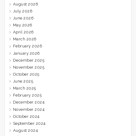
August 2026
July 2026
June 2026
May 2026
April 2026
March 2026
February 2026
January 2026
December 2025
November 2025
October 2025
June 2025
March 2025
February 2025
December 2024
November 2024
October 2024
September 2024
August 2024