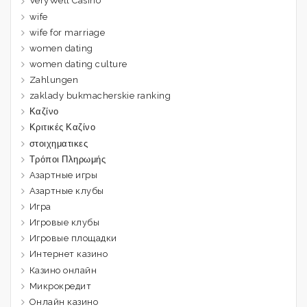
VeryWell Casino
wife
wife for marriage
women dating
women dating culture
Zahlungen
zaklady bukmacherskie ranking
Καζίνο
Κριτικές Καζίνο
στοιχηματικες
Τρόποι Πληρωμής
Азартные игры
Азартные клубы
Игра
Игровые клубы
Игровые площадки
Интернет казино
Казино онлайн
Микрокредит
Онлайн казино