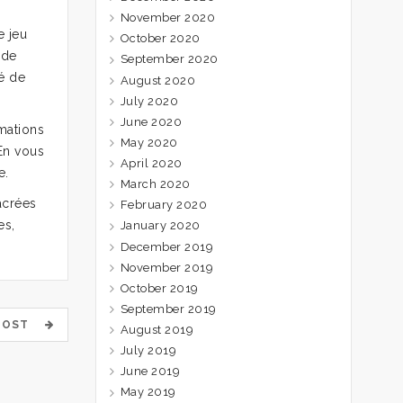
November 2020
e jeu
October 2020
 de
September 2020
té de
August 2020
July 2020
June 2020
rmations
May 2020
En vous
April 2020
e.
March 2020
acrées
February 2020
es,
January 2020
December 2019
November 2019
October 2019
September 2019
 POST
August 2019
July 2019
June 2019
May 2019