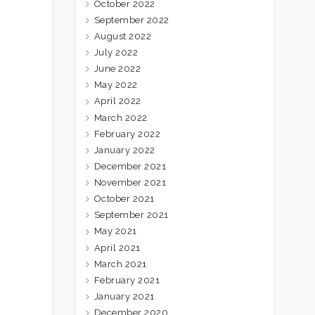
October 2022
September 2022
August 2022
July 2022
June 2022
May 2022
April 2022
March 2022
February 2022
January 2022
December 2021
November 2021
October 2021
September 2021
May 2021
April 2021
March 2021
February 2021
January 2021
December 2020