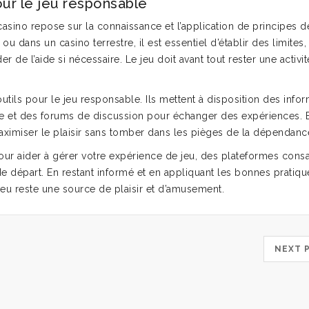
our le jeu responsable
casino repose sur la connaissance et l’application de principes d
u dans un casino terrestre, il est essentiel d’établir des limites,
de l’aide si nécessaire. Le jeu doit avant tout rester une activi
tils pour le jeu responsable. Ils mettent à disposition des info
ide et des forums de discussion pour échanger des expériences. 
maximiser le plaisir sans tomber dans les pièges de la dépendanc
pour aider à gérer votre expérience de jeu, des plateformes cons
e départ. En restant informé et en appliquant les bonnes pratiqu
eu reste une source de plaisir et d’amusement.
NEXT