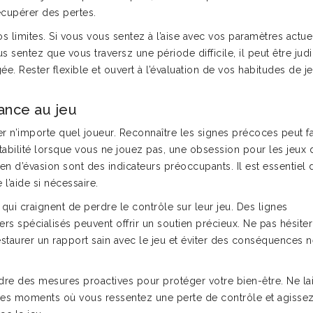
récupérer des pertes.
s limites. Si vous vous sentez à l’aise avec vos paramètres actue
 sentez que vous traversz une période difficile, il peut être jud
e. Rester flexible et ouvert à l’évaluation de vos habitudes de je
ance au jeu
r n’importe quel joueur. Reconnaître les signes précoces peut fa
ritabilité lorsque vous ne jouez pas, une obsession pour les jeux 
n d’évasion sont des indicateurs préoccupants. Il est essentiel d
l’aide si nécessaire.
qui craignent de perdre le contrôle sur leur jeu. Des lignes
rs spécialisés peuvent offrir un soutien précieux. Ne pas hésiter
staurer un rapport sain avec le jeu et éviter des conséquences n
dre des mesures proactives pour protéger votre bien-être. Ne la
ez les moments où vous ressentez une perte de contrôle et agisse