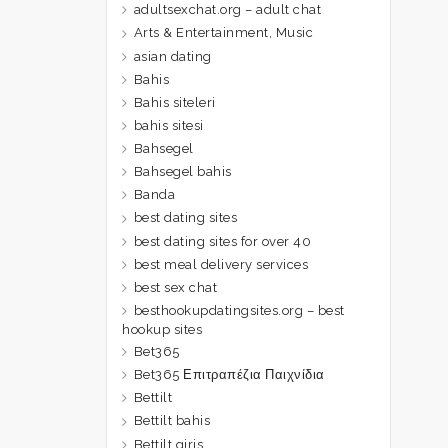
adultsexchat.org – adult chat
Arts & Entertainment, Music
asian dating
Bahis
Bahis siteleri
bahis sitesi
Bahsegel
Bahsegel bahis
Banda
best dating sites
best dating sites for over 40
best meal delivery services
best sex chat
besthookupdatingsites.org – best
hookup sites
Bet365
Bet365 Επιτραπέζια Παιχνίδια
Bettilt
Bettilt bahis
Bettilt giris