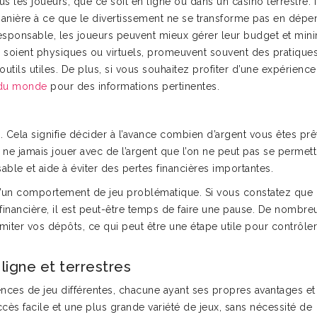
 les joueurs, que ce soit en ligne ou dans un casino terrestre. Il
manière à ce que le divertissement ne se transforme pas en dépe
sponsable, les joueurs peuvent mieux gérer leur budget et mini
s soient physiques ou virtuels, promeuvent souvent des pratique
utils utiles. De plus, si vous souhaitez profiter d’une expérience
 du monde
pour des informations pertinentes.
u. Cela signifie décider à l’avance combien d’argent vous êtes prê
e ne jamais jouer avec de l’argent que l’on ne peut pas se permet
able et aide à éviter des pertes financières importantes.
s d’un comportement de jeu problématique. Si vous constatez que 
 financière, il est peut-être temps de faire une pause. De nombre
miter vos dépôts, ce qui peut être une étape utile pour contrôler
ligne et terrestres
iences de jeu différentes, chacune ayant ses propres avantages et
cès facile et une plus grande variété de jeux, sans nécessité de