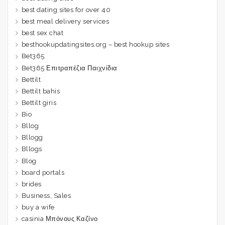
best dating sites for over 40
best meal delivery services
best sex chat
besthookupdatingsites.org – best hookup sites
Bet365
Bet365 Επιτραπέζια Παιχνίδια
Bettilt
Bettilt bahis
Bettilt giris
Bio
Bllog
Bllogg
Bllogs
Blog
board portals
brides
Business, Sales
buy a wife
casinia Μπόνους Καζίνο