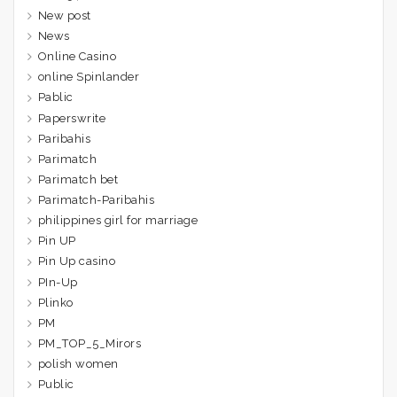
New post
News
Online Casino
online Spinlander
Pablic
Paperswrite
Paribahis
Parimatch
Parimatch bet
Parimatch-Paribahis
philippines girl for marriage
Pin UP
Pin Up casino
PIn-Up
Plinko
PM
PM_TOP_5_Mirors
polish women
Public