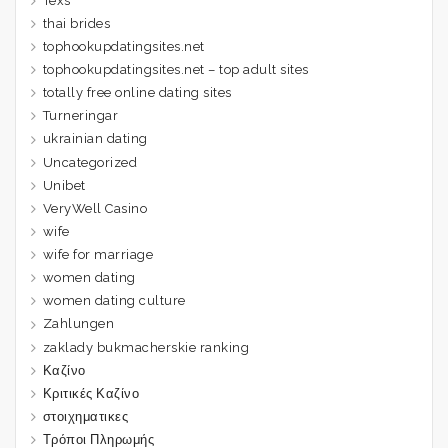
Texs
thai brides
tophookupdatingsites.net
tophookupdatingsites.net – top adult sites
totally free online dating sites
Turneringar
ukrainian dating
Uncategorized
Unibet
VeryWell Casino
wife
wife for marriage
women dating
women dating culture
Zahlungen
zaklady bukmacherskie ranking
Καζίνο
Κριτικές Καζίνο
στοιχηματικες
Τρόποι Πληρωμής