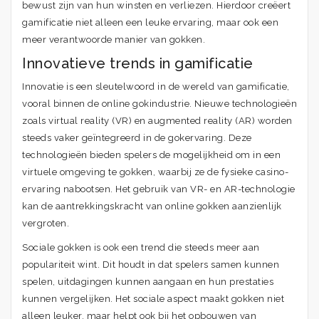
bewust zijn van hun winsten en verliezen. Hierdoor creëert
gamificatie niet alleen een leuke ervaring, maar ook een
meer verantwoorde manier van gokken.
Innovatieve trends in gamificatie
Innovatie is een sleutelwoord in de wereld van gamificatie,
vooral binnen de online gokindustrie. Nieuwe technologieën
zoals virtual reality (VR) en augmented reality (AR) worden
steeds vaker geïntegreerd in de gokervaring. Deze
technologieën bieden spelers de mogelijkheid om in een
virtuele omgeving te gokken, waarbij ze de fysieke casino-
ervaring nabootsen. Het gebruik van VR- en AR-technologie
kan de aantrekkingskracht van online gokken aanzienlijk
vergroten.
Sociale gokken is ook een trend die steeds meer aan
populariteit wint. Dit houdt in dat spelers samen kunnen
spelen, uitdagingen kunnen aangaan en hun prestaties
kunnen vergelijken. Het sociale aspect maakt gokken niet
alleen leuker, maar helpt ook bij het opbouwen van