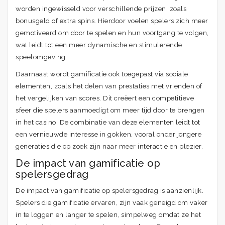
worden ingewisseld voor verschillende prijzen, zoals
bonusgeld of extra spins. Hierdoor voelen spelers zich meer
gemotiveerd om door te spelen en hun voortgang te volgen,
wat leidt tot een meer dynamische en stimulerende
speelomgeving.
Daarnaast wordt gamificatie ook toegepast via sociale
elementen, zoals het delen van prestaties met vrienden of
het vergelijken van scores. Dit creëert een competitieve
sfeer die spelers aanmoedigt om meer tijd door te brengen
in het casino. De combinatie van deze elementen leidt tot
een vernieuwde interesse in gokken, vooral onder jongere
generaties die op zoek zijn naar meer interactie en plezier.
De impact van gamificatie op
spelersgedrag
De impact van gamificatie op spelersgedrag is aanzienlijk.
Spelers die gamificatie ervaren, zijn vaak geneigd om vaker
in te loggen en langer te spelen, simpelweg omdat ze het