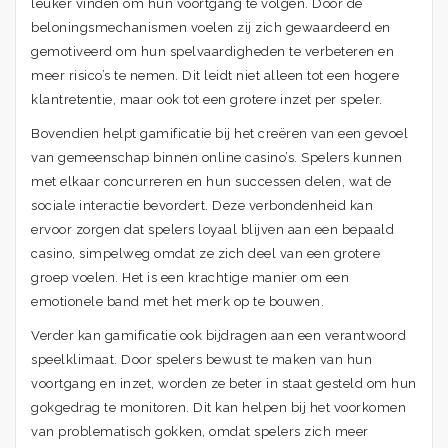
leuker vinden om hun voortgang te volgen. Door de
beloningsmechanismen voelen zij zich gewaardeerd en
gemotiveerd om hun spelvaardigheden te verbeteren en
meer risico’s te nemen. Dit leidt niet alleen tot een hogere
klantretentie, maar ook tot een grotere inzet per speler.
Bovendien helpt gamificatie bij het creëren van een gevoel
van gemeenschap binnen online casino’s. Spelers kunnen
met elkaar concurreren en hun successen delen, wat de
sociale interactie bevordert. Deze verbondenheid kan
ervoor zorgen dat spelers loyaal blijven aan een bepaald
casino, simpelweg omdat ze zich deel van een grotere
groep voelen. Het is een krachtige manier om een
emotionele band met het merk op te bouwen.
Verder kan gamificatie ook bijdragen aan een verantwoord
speelklimaat. Door spelers bewust te maken van hun
voortgang en inzet, worden ze beter in staat gesteld om hun
gokgedrag te monitoren. Dit kan helpen bij het voorkomen
van problematisch gokken, omdat spelers zich meer