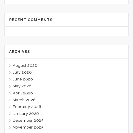
RECENT COMMENTS
ARCHIVES
August 2026
July 2026
June 2026
May 2026
April 2026
March 2026
February 2026
January 2026
December 2025
November 2025