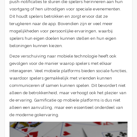
push-notificaties te sturen die spelers herinneren aan hun
voortgang of hen uitnodigen voor speciale evenementen.
Dit houdt spelers betrokken en zorgt ervoor dat ze
terugkeren naar de app. Bovendien zijn er veel meer
mogelijkheden voor persoonlijke ervaringen, waarbij
spelers hun eigen doelen kunnen stellen en hun eigen
beloningen kunnen kiezen.
Deze verschuiving naar mobiele technologie heeft ook
gevolgen voor de manier waarop spelers met elkaar
interageren. Veel mobiele platforms bieden sociale functies,
waardoor spelers gemakkelijk met vrienden kunnen
communiceren of samen kunnen spelen. Dit bevordert niet
alleen de betrokkenheid, maar verhoogt ook het plezier van
de ervaring. Gamificatie op mobiele platforms is dus niet
alleen een aanvulling, maar een essentieel onderdeel van
de moderne gokervaring.