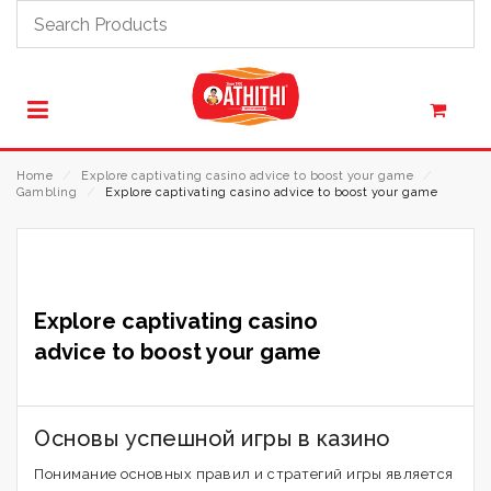
Home
⁄
Explore captivating casino advice to boost your game
⁄
Gambling
⁄
Explore captivating casino advice to boost your game
Explore captivating casino
advice to boost your game
Основы успешной игры в казино
Понимание основных правил и стратегий игры является