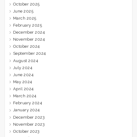
October 2025
June 2025
March 2025
February 2025
December 2024
November 2024
October 2024
September 2024
August 2024
July 2024
June 2024
May 2024
April 2024
March 2024
February 2024
January 2024
December 2023
November 2023
October 2023