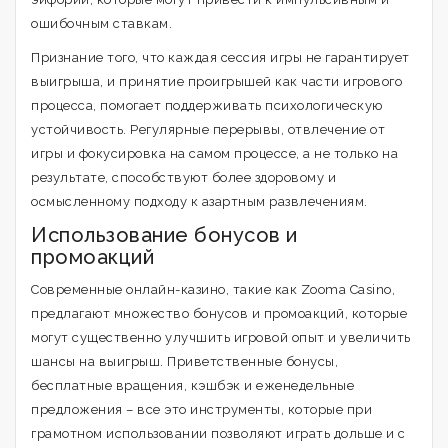
ошибочным ставкам.
Признание того, что каждая сессия игры не гарантирует
выигрыша, и принятие проигрышей как части игрового
процесса, помогает поддерживать психологическую
устойчивость. Регулярные перерывы, отвлечение от
игры и фокусировка на самом процессе, а не только на
результате, способствуют более здоровому и
осмысленному подходу к азартным развлечениям.
Использование бонусов и
промоакций
Современные онлайн-казино, такие как Zooma Casino,
предлагают множество бонусов и промоакций, которые
могут существенно улучшить игровой опыт и увеличить
шансы на выигрыш. Приветственные бонусы,
бесплатные вращения, кэшбэк и еженедельные
предложения – все это инструменты, которые при
грамотном использовании позволяют играть дольше и с