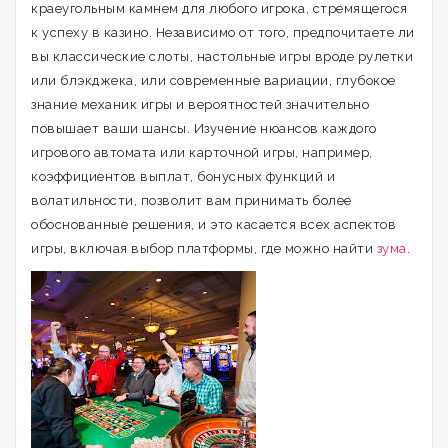
краеугольным камнем для любого игрока, стремящегося
к успеху в казино. Независимо от того, предпочитаете ли
вы классические слоты, настольные игры вроде рулетки
или блэкджека, или современные вариации, глубокое
знание механик игры и вероятностей значительно
повышает ваши шансы. Изучение нюансов каждого
игрового автомата или карточной игры, например,
коэффициентов выплат, бонусных функций и
волатильности, позволит вам принимать более
обоснованные решения, и это касается всех аспектов
игры, включая выбор платформы, где можно найти
зума
.