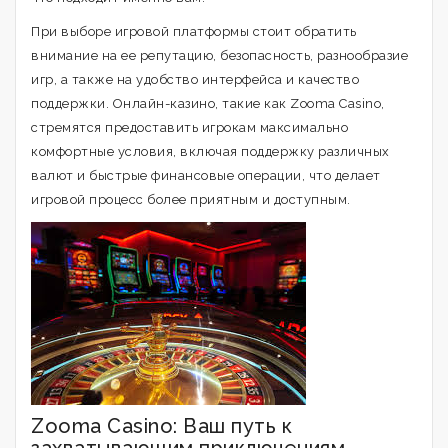
При выборе игровой платформы стоит обратить
внимание на ее репутацию, безопасность, разнообразие
игр, а также на удобство интерфейса и качество
поддержки. Онлайн-казино, такие как Zooma Casino,
стремятся предоставить игрокам максимально
комфортные условия, включая поддержку различных
валют и быстрые финансовые операции, что делает
игровой процесс более приятным и доступным.
Zooma Casino: Ваш путь к
захватывающим приключениям