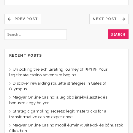
PREV POST
NEXT POST
RECENT POSTS
Unlocking the exhilarating journey of 바카라: Your
legitimate casino adventure begins
Discover rewarding roulette strategies in Gates of
Olympus.
Magyar Online Casino: a legjobb játékválaszték és
bónuszok egy helyen
Strategic gambling secrets: legitimate tricks for a
transformative casino experience
Magyar Online Casino mobil élmény: Játékok és bónuszok
útközben