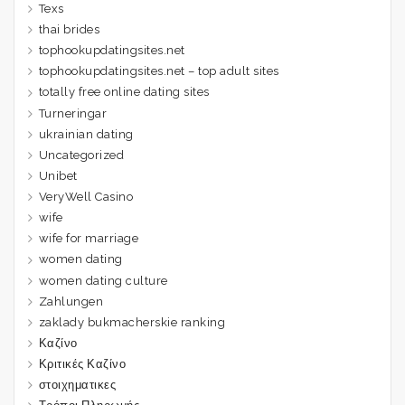
Texs
thai brides
tophookupdatingsites.net
tophookupdatingsites.net – top adult sites
totally free online dating sites
Turneringar
ukrainian dating
Uncategorized
Unibet
VeryWell Casino
wife
wife for marriage
women dating
women dating culture
Zahlungen
zaklady bukmacherskie ranking
Καζίνο
Κριτικές Καζίνο
στοιχηματικες