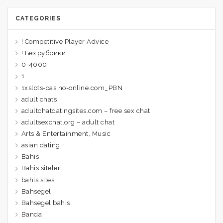
CATEGORIES
! Competitive Player Advice
! Без рубрики
0-4000
1
1xslots-casino-online.com_PBN
adult chats
adultchatdatingsites.com – free sex chat
adultsexchat.org – adult chat
Arts & Entertainment, Music
asian dating
Bahis
Bahis siteleri
bahis sitesi
Bahsegel
Bahsegel bahis
Banda