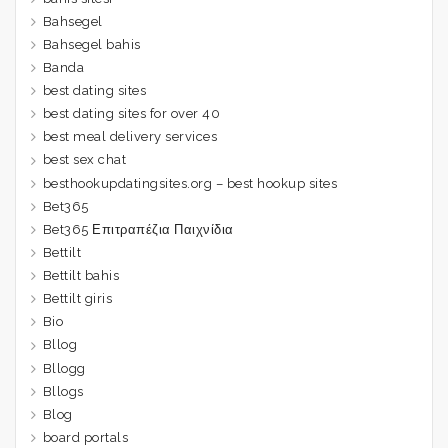
Bahsegel
Bahsegel bahis
Banda
best dating sites
best dating sites for over 40
best meal delivery services
best sex chat
besthookupdatingsites.org – best hookup sites
Bet365
Bet365 Επιτραπέζια Παιχνίδια
Bettilt
Bettilt bahis
Bettilt giris
Bio
Bllog
Bllogg
Bllogs
Blog
board portals