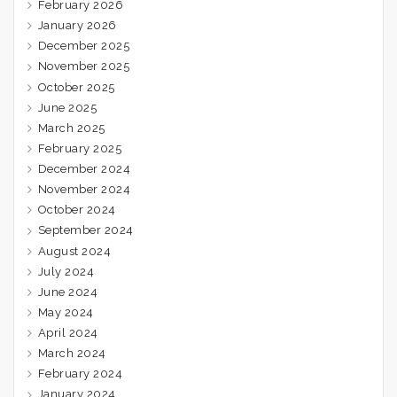
February 2026
January 2026
December 2025
November 2025
October 2025
June 2025
March 2025
February 2025
December 2024
November 2024
October 2024
September 2024
August 2024
July 2024
June 2024
May 2024
April 2024
March 2024
February 2024
January 2024