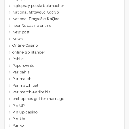
najlepszy polski bukmacher
National Μπόνους Καζίνο
National Παιχνίδια Καζίνο
neon54 casino online
New post
News
Online Casino
online Spinlander
Pablic
Paperswrite
Paribahis
Parimatch
Parimatch bet
Parimatch-Paribahis
philippines girl for marriage
Pin UP
Pin Up casino
PIn-Up
Plinko