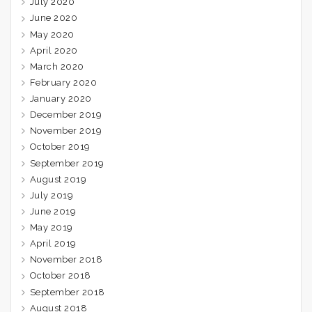
July 2020
June 2020
May 2020
April 2020
March 2020
February 2020
January 2020
December 2019
November 2019
October 2019
September 2019
August 2019
July 2019
June 2019
May 2019
April 2019
November 2018
October 2018
September 2018
August 2018