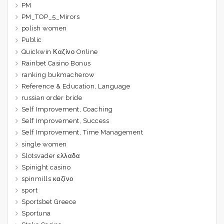
PM
PM_TOP_5_Mirors
polish women
Public
Quickwin Καζίνο Online
Rainbet Casino Bonus
ranking bukmacherow
Reference & Education, Language
russian order bride
Self Improvement, Coaching
Self Improvement, Success
Self Improvement, Time Management
single women
Slotsvader ελλαδα
Spinight casino
spinmills καζίνο
sport
Sportsbet Greece
Sportuna