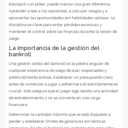
blackjack o el póker, puede marcar una gran diferencia.
Aprender a leer a los oponentes, a calcular riesgos y a
aprovechar las oportunidades son habilidades valiosas. La
disciplina es clave para evitar pérdidas excesivas y
mantener el control sobre las finanzas durante la sesión de
juego.
La importancia de la gestión del
bankroll
Una gestión sólida del bankroll es la piedra angular de
cualquier experiencia de juego de azar responsable y
potencialmente exitosa. Establecer un presupuesto claro
antes de comenzar a jugar y adherirse a él estrictamente es
crucial. Esto asegura que el juego siga siendo una actividad
de entretenimiento y no se convierta en una carga
financiera.
Determinar la cantidad máxima que se está dispuesto a
perder y establecer límites de ganancias son tácticas