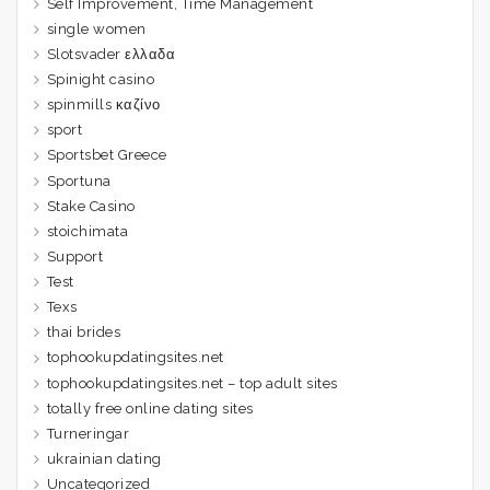
Self Improvement, Time Management
single women
Slotsvader ελλαδα
Spinight casino
spinmills καζίνο
sport
Sportsbet Greece
Sportuna
Stake Casino
stoichimata
Support
Test
Texs
thai brides
tophookupdatingsites.net
tophookupdatingsites.net – top adult sites
totally free online dating sites
Turneringar
ukrainian dating
Uncategorized