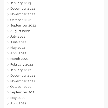
January 2023
December 2022
November 2022
October 2022
September 2022
August 2022
July 2022
June 2022
May 2022
April 2022
March 2022
February 2022
January 2022
December 2021
November 2021
October 2021
September 2021
May 2021
April 2021