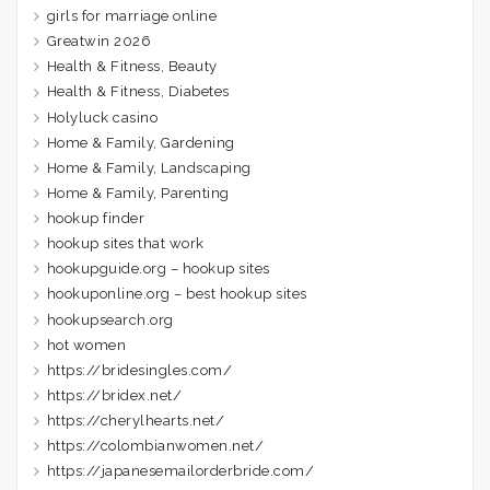
girls for marriage online
Greatwin 2026
Health & Fitness, Beauty
Health & Fitness, Diabetes
Holyluck casino
Home & Family, Gardening
Home & Family, Landscaping
Home & Family, Parenting
hookup finder
hookup sites that work
hookupguide.org – hookup sites
hookuponline.org – best hookup sites
hookupsearch.org
hot women
https://bridesingles.com/
https://bridex.net/
https://cherylhearts.net/
https://colombianwomen.net/
https://japanesemailorderbride.com/