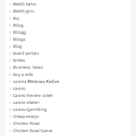
Bettilt bahis
Bettilt giris
Bio
Bllog
Bllogg
Bllogs
Blog
board portals
brides
Business, Sales
buy a wife
casinia Μπόνους Καζίνο
casino
Casino Review 1xbet
casino siteleri
casino/gambling
cheap essays
Chicken Road
Chicken Road Game