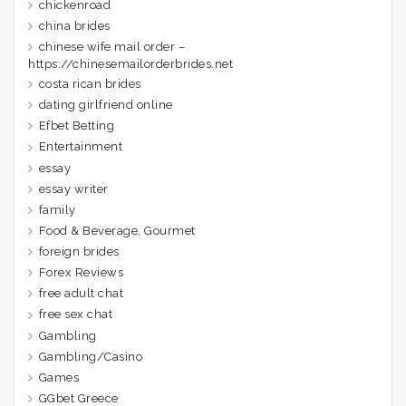
chickenroad
china brides
chinese wife mail order –
https://chinesemailorderbrides.net
costa rican brides
dating girlfriend online
Efbet Betting
Entertainment
essay
essay writer
family
Food & Beverage, Gourmet
foreign brides
Forex Reviews
free adult chat
free sex chat
Gambling
Gambling/Casino
Games
GGbet Greece