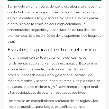
Sumérgete en un universo donde la estrategia se encuentra
con la fortuna. La anticipación en cada giro, en cada mano,
es lo que cautiva a los jugadores. No se trata solo de ganar
dinero, sino de la emoción del riesgo calculado, la
concentración requerida y la satisfacción de una decisión
bien tomada. Este es el núcleo de la experiencia de juego de
azar.
Estrategias para el éxito en el casino
Para navegar con éxito en el entorno del casino, es
fundamental adoptar un enfoque estratégico. Esto va más
allá de la simple suerte; implica comprender las
probabilidades de cada juego, gestionar el bankroll de
manera efectiva y saber cuándo retirarse. Una planificación
cuidadosa puede mejorar significativamente la experiencia
y las posibilidades de obtener resultados positivos.
Desarrollar un entendimiento profundo de las reglas y las
mejores prácticas para juegos específicos, como el