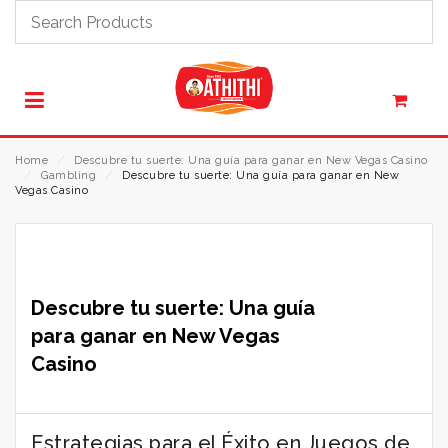
Home
⁄
Descubre tu suerte: Una guía para ganar en New Vegas Casino
⁄
Gambling
⁄
Descubre tu suerte: Una guía para ganar en New
Vegas Casino
Descubre tu suerte: Una guía
para ganar en New Vegas
Casino
Estrategias para el Éxito en Juegos de