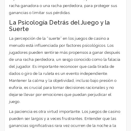
racha ganadora o una racha perdedora, para proteger sus
ganancias o limitar sus pérdidas.
La Psicología Detrás del Juego y la
Suerte
La percepción de la “suerte” en los juegos de casino a
menudo está influenciada por factores psicológicos. Los
jugadores pueden sentirse más propensos a ganar después
de una racha perdedora, un sesgo conocido como la falacia
del jugador. Es importante reconocer que cada tirada de
dados o giro de la ruleta es un evento independiente.
Mantener la calma y la objetividad, incluso bajo presión o
euforia, es crucial para tomar decisiones racionales y no
dejarse llevar por emociones que puedan perjudicar el
juego.
La paciencia es otra virtud importante. Los juegos de casino
pueden ser largos y a veces frustrantes. Entender que las
ganancias significativas rara vez ocurren de la noche a la