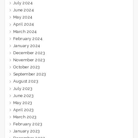
July 2024
June 2024
May 2024
April 2024
March 2024
February 2024
January 2024
December 2023
November 2023
October 2023
September 2023
August 2023
July 2023
June 2023
May 2023
April 2023
March 2023
February 2023
January 2023