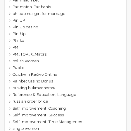
Parimatch bet
Parimatch-Paribahis
philippines girl for marriage
Pin UP
Pin Up casino
PIn-Up
Plinko
PM
PM_TOP_5_Mirors
polish women
Public
Quickwin Καζίνο Online
Rainbet Casino Bonus
ranking bukmacherow
Reference & Education, Language
russian order bride
Self Improvement, Coaching
Self Improvement, Success
Self Improvement, Time Management
single women