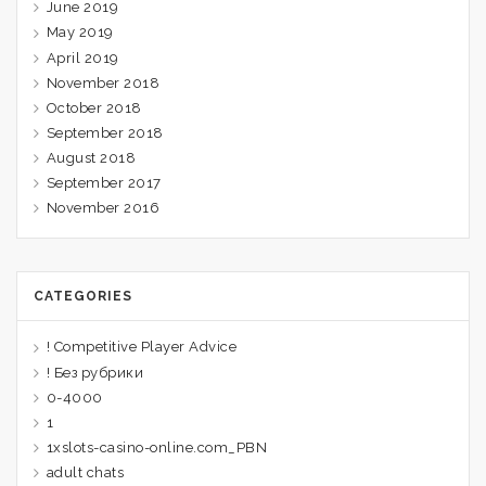
June 2019
May 2019
April 2019
November 2018
October 2018
September 2018
August 2018
September 2017
November 2016
CATEGORIES
! Competitive Player Advice
! Без рубрики
0-4000
1
1xslots-casino-online.com_PBN
adult chats