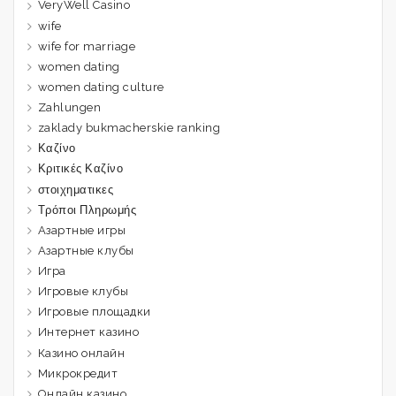
VeryWell Casino
wife
wife for marriage
women dating
women dating culture
Zahlungen
zaklady bukmacherskie ranking
Καζίνο
Κριτικές Καζίνο
στοιχηματικες
Τρόποι Πληρωμής
Азартные игры
Азартные клубы
Игра
Игровые клубы
Игровые площадки
Интернет казино
Казино онлайн
Микрокредит
Онлайн казино