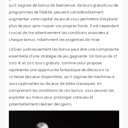
qu’il s’agisse de bonus de bienvenue, de tours gratuits ou de
programmes de fidélité, peuvent considérablement
augmenter votre capital de jeu et vous permettre d’explorer
plus de jeux sans risquer vos propres fonds. Il est cependant
crucial de lire attentivement les conditions associées à
chaque bonus, notamment les exigences de mise.
Utiliser judicieusement les bonus peut être une composante
essentielle d’une stratégie de jeu gagnante. Un bonus de 17
000 € et 200 tours gratuits, comme celui proposé,
représente une opportunité fantastique de découvrir la
richesse des jeux disponibles, qu’il s’agisse de machines à
sous captivantes ou de jeux de table classiques. En
comprenant les conditions de ces bonus, vous pouvez les
exploiter au mieux pour prolonger votre jeu et
potentiellement réaliser des gains.