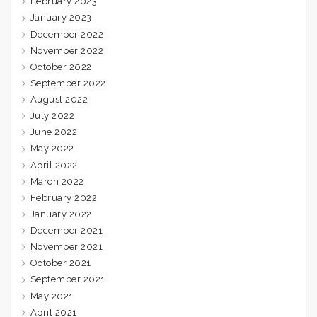
February 2023
January 2023
December 2022
November 2022
October 2022
September 2022
August 2022
July 2022
June 2022
May 2022
April 2022
March 2022
February 2022
January 2022
December 2021
November 2021
October 2021
September 2021
May 2021
April 2021