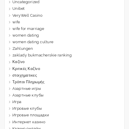
Uncategorized
Unibet
VeryWell Casino
wife
wife for marriage
women dating
women dating culture
Zahlungen
zaklady bukmacherskie ranking
Καζίνο
Κριτικές Καζίνο
στοιχηματικες
Τρόποι Πληρωμής
Азартные игры
Азартные клубы
Игра
Игровые клубы
Игровые площадки
Интернет казино
Казино онлайн