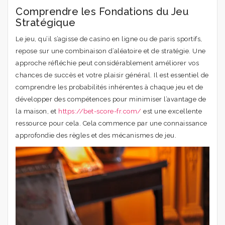
Comprendre les Fondations du Jeu
Stratégique
Le jeu, qu’il s’agisse de casino en ligne ou de paris sportifs,
repose sur une combinaison d’aléatoire et de stratégie. Une
approche réfléchie peut considérablement améliorer vos
chances de succès et votre plaisir général. Il est essentiel de
comprendre les probabilités inhérentes à chaque jeu et de
développer des compétences pour minimiser l’avantage de
la maison, et
https://bet-score-fr.com/
est une excellente
ressource pour cela. Cela commence par une connaissance
approfondie des règles et des mécanismes de jeu.