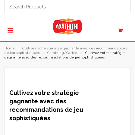
Home
⁄
Cultivez votre stratégie gagnante avec des recommandations
de jeu sophistiquées
⁄
Gambling/Casino
⁄
Cultivez votre stratégie
gagnante avec des recommandations de jeu sophistiquées
Cultivez votre stratégie
gagnante avec des
recommandations de jeu
sophistiquées