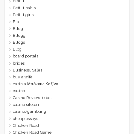
Bettilt
Bettilt bahis
Bettilt giris
Bio
Bllog
Bllogg
Bllogs
Blog
board portals
brides
Business, Sales
buy a wife
casinia Μπόνους Καζίνο
casino
Casino Review 1xbet
casino siteleri
casino/gambling
cheap essays
Chicken Road
Chicken Road Game