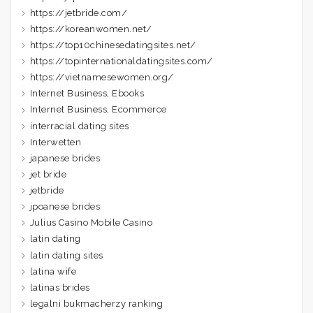
https://jetbride.com/
https://koreanwomen.net/
https://top10chinesedatingsites.net/
https://topinternationaldatingsites.com/
https://vietnamesewomen.org/
Internet Business, Ebooks
Internet Business, Ecommerce
interracial dating sites
Interwetten
japanese brides
jet bride
jetbride
jpoanese brides
Julius Casino Mobile Casino
latin dating
latin dating sites
latina wife
latinas brides
legalni bukmacherzy ranking