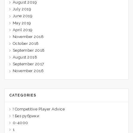
August 2019
July 2019
June 2019
May 2019
April 2019
November 2018
October 2018
September 2018
August 2018
September 2017
November 2016
CATEGORIES
! Competitive Player Advice
! Без рубрики
0-4000
1