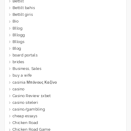
Bettilt
Bettilt bahis
Bettilt giris
Bio
Bllog
Bllogg
Bllogs
Blog
board portals
brides
Business, Sales
buy a wife
casinia Μπόνους Καζίνο
casino
Casino Review 1xbet
casino siteleri
casino/gambling
cheap essays
Chicken Road
Chicken Road Game