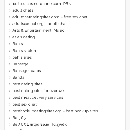
1xslots-casino-online.com_PBN
adult chats
adultchatdatingsites.com – free sex chat
adultsexchat.org – adult chat
Arts & Entertainment, Music
asian dating
Bahis
Bahis siteleri
bahis sitesi
Bahsegel
Bahsegel bahis
Banda
best dating sites
best dating sites for over 40
best meal delivery services
best sex chat
besthookupdatingsites.org – best hookup sites
Bet365
Bet365 Επιτραπέζια Παιχνίδια