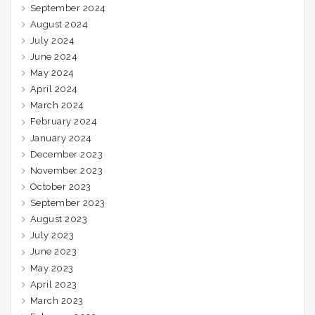
September 2024
August 2024
July 2024
June 2024
May 2024
April 2024
March 2024
February 2024
January 2024
December 2023
November 2023
October 2023
September 2023
August 2023
July 2023
June 2023
May 2023
April 2023
March 2023