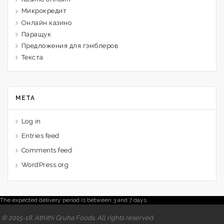
Микрокредит
Онлайн казино
Паращук
Предложения для гэмблеров
Текста
META
Log in
Entries feed
Comments feed
WordPress.org
The expected delivery period is between 3 and 7 days.
© 2015-18. Athithi Gruha Foods. All rights reserved