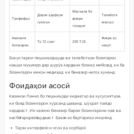
Масъала бо
Дорои ҳарфҳои
Талаботи
Тахфифҳо
фикри
гуногун
махсус
тозаҳол
Амонати
Фикри аз
То 72 соат
200 TJS
бозигарон
наҷот
Бонустарии пешниҳодшуда ва талаботҳои бозигарон
нақши муҳимро дар шурӯъ кардани бозиҳо мебозад, ки ба
бозингарон имкон медиҳад, ки беназир нигоҳ кунанд.
Фоидаҳои асосӣ
Казинои Пинко бо пешниҳоди хидматҳо ва хусусиятҳое,
ки бояд бозингарон хурсанд шаванд, шӯҳрат пайдо
кардааст. Ин казино беназир барои бозингарони нав ва
касбӣ тарҳрезӣ шудааст. Баъзе аз бартариҳо инҳоянд:
Тарзи интерфейси осон ва корбарӣ