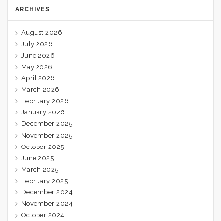
ARCHIVES
August 2026
July 2026
June 2026
May 2026
April 2026
March 2026
February 2026
January 2026
December 2025
November 2025
October 2025
June 2025
March 2025
February 2025
December 2024
November 2024
October 2024