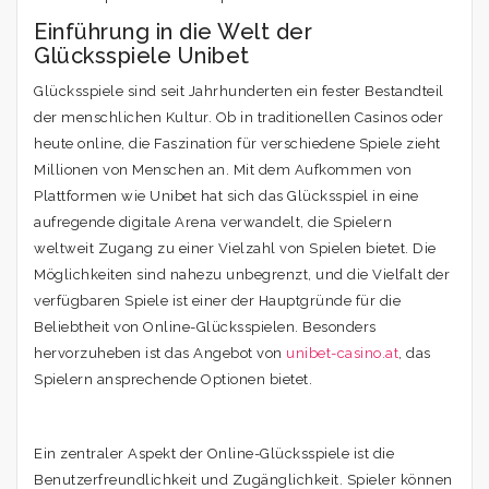
Einführung in die Welt der
Glücksspiele Unibet
Glücksspiele sind seit Jahrhunderten ein fester Bestandteil
der menschlichen Kultur. Ob in traditionellen Casinos oder
heute online, die Faszination für verschiedene Spiele zieht
Millionen von Menschen an. Mit dem Aufkommen von
Plattformen wie Unibet hat sich das Glücksspiel in eine
aufregende digitale Arena verwandelt, die Spielern
weltweit Zugang zu einer Vielzahl von Spielen bietet. Die
Möglichkeiten sind nahezu unbegrenzt, und die Vielfalt der
verfügbaren Spiele ist einer der Hauptgründe für die
Beliebtheit von Online-Glücksspielen. Besonders
hervorzuheben ist das Angebot von
unibet-casino.at
, das
Spielern ansprechende Optionen bietet.
Ein zentraler Aspekt der Online-Glücksspiele ist die
Benutzerfreundlichkeit und Zugänglichkeit. Spieler können