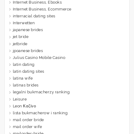
Internet Business, Ebooks
Internet Business, Ecommerce
interracial dating sites
Interwetten
japanese brides
jet bride
jetbride
jpoanese brides
Julius Casino Mobile Casino
latin dating
latin dating sites
latina wife
latinas brides
legalni bukmacherzy ranking
Leisure
Leon Καζίνο
lista bukmacherow i ranking
mail order bride
mail order wife
mailorder-bride