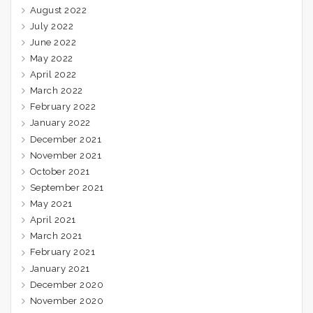
August 2022
July 2022
June 2022
May 2022
April 2022
March 2022
February 2022
January 2022
December 2021
November 2021
October 2021
September 2021
May 2021
April 2021
March 2021
February 2021
January 2021
December 2020
November 2020