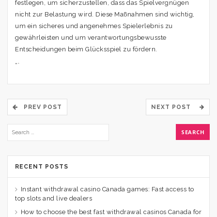
festlegen, um sicherzustellen, dass das Spielvergnügen
nicht zur Belastung wird. Diese Maßnahmen sind wichtig,
um ein sicheres und angenehmes Spielerlebnis zu
gewährleisten und um verantwortungsbewusste
Entscheidungen beim Glücksspiel zu fördern.
“`
PREV POST
NEXT POST
RECENT POSTS
Instant withdrawal casino Canada games: Fast access to
top slots and live dealers
How to choose the best fast withdrawal casinos Canada for