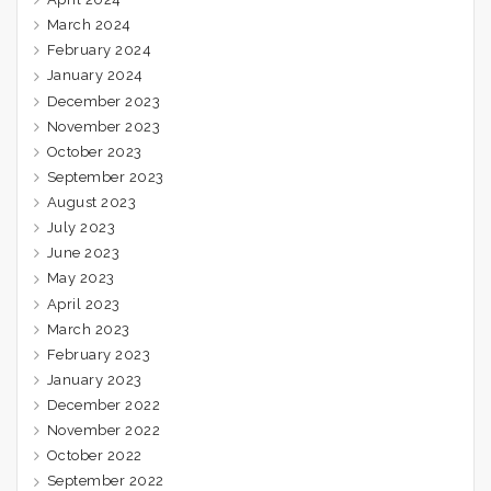
March 2024
February 2024
January 2024
December 2023
November 2023
October 2023
September 2023
August 2023
July 2023
June 2023
May 2023
April 2023
March 2023
February 2023
January 2023
December 2022
November 2022
October 2022
September 2022