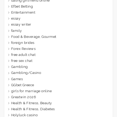
dating girlfriend online
Efbet Betting
Entertainment
essay
essay writer
family
Food & Beverage, Gourmet
foreign brides
Forex Reviews
free adult chat
free sex chat
Gambling
Gambling/Casino
Games
GGbet Greece
girls for marriage online
Greatwin 2026
Health & Fitness, Beauty
Health & Fitness, Diabetes
Holyluck casino