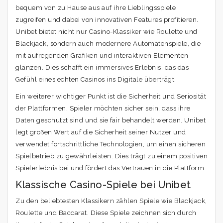
bequem von zu Hause aus auf ihre Lieblingsspiele
zugreifen und dabei von innovativen Features profitieren.
Unibet bietet nicht nur Casino-Klassiker wie Roulette und
Blackjack, sondern auch modernere Automatenspiele, die
mit aufregenden Grafiken und interaktiven Elementen
glänzen. Dies schafft ein immersives Erlebnis, das das
Gefühl eines echten Casinos ins Digitale überträgt.
Ein weiterer wichtiger Punkt ist die Sicherheit und Seriosität
der Plattformen. Spieler möchten sicher sein, dass ihre
Daten geschützt sind und sie fair behandelt werden. Unibet
legt großen Wert auf die Sicherheit seiner Nutzer und
verwendet fortschrittliche Technologien, um einen sicheren
Spielbetrieb zu gewährleisten. Dies trägt zu einem positiven
Spielerlebnis bei und fördert das Vertrauen in die Plattform.
Klassische Casino-Spiele bei Unibet
Zu den beliebtesten Klassikern zählen Spiele wie Blackjack,
Roulette und Baccarat. Diese Spiele zeichnen sich durch