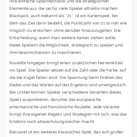
ihre einfache Spielmechanik und die strategischen
Elemente aus, die sie für viele Spieler attraktiv machen.
Blackjack, auch bekannt als “21”, ist ein Kartenspiel, bei
dem das Ziel darin besteht, die Punktzahl von 21 so nah wie
möglich zu erreichen, ohne darüber hinauszugehen. Die
Entscheidung, wann man weitere Karten ziehen sollte,
bietet Spielern die Möglichkeit, strategisch zu spielen und
ihre Gewinnchancen zu maximieren.
Roulette hingegen bringt einen zusätzlichen Nervenkitzel
ins Spiel. Die Spieler setzen auf die Zahl oder die Farbe, auf
die die Kugel fallen wird. Die Spannung beim Drehen des
Rades und das Warten auf das Ergebnis sind unvergesslich.
Bei Unibet können Spieler verschiedene Varianten dieses
Spiels ausprobieren, darunter das europäische,
amerikanische und französische Roulette. Jede Variante
bringt ihre eigenen Regeln und Strategien mit sich, was das
Erlebnis noch abwechslungsreicher macht.
Baccarat ist ein weiteres klassisches Spiel, das sich großer