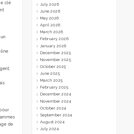
ie clé
July 2026
nt
June 2026
May 2026
April 2026
March 2026
 un
February 2026
January 2026
line
December 2025
November 2025
October 2025
gent,
June 2025
March 2025
ais
February 2025
December 2024
November 2024
October 2024
pour
September 2024
ogrammes
August 2024
tage de
July 2024