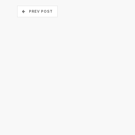
PREV POST