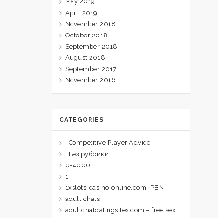
May 2019
April 2019
November 2018
October 2018
September 2018
August 2018
September 2017
November 2016
CATEGORIES
! Competitive Player Advice
! Без рубрики
0-4000
1
1xslots-casino-online.com_PBN
adult chats
adultchatdatingsites.com – free sex