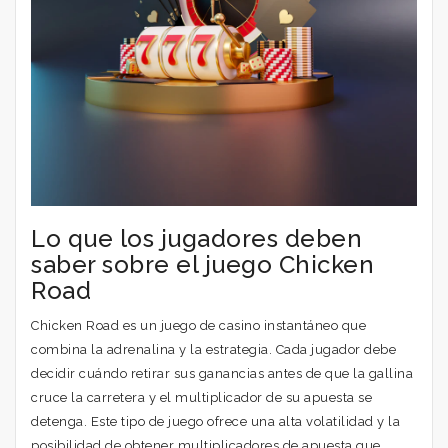
Lo que los jugadores deben
saber sobre el juego Chicken
Road
Chicken Road es un juego de casino instantáneo que
combina la adrenalina y la estrategia. Cada jugador debe
decidir cuándo retirar sus ganancias antes de que la gallina
cruce la carretera y el multiplicador de su apuesta se
detenga. Este tipo de juego ofrece una alta volatilidad y la
posibilidad de obtener multiplicadores de apuesta que