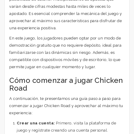
varían desde cifras modestas hasta miles de veces lo
apostado. Es esencial comprender la mecánica del juego y
aprovechar al máximo sus características para disfrutar de
una experiencia positiva.
En este juego, los jugadores pueden optar por un modo de
demostración gratuito que no requiere depósito, ideal para
familiarizarse con las dinámicas sin riesgo. Además, es
compatible con dispositivos móviles y de escritorio, lo que
permite jugar en cualquier momento y lugar.
Cómo comenzar a jugar Chicken
Road
A continuación, te presentamos una guía paso a paso para
comenzar a jugar Chicken Road y aprovechar al máximo tu
experiencia:
Crear una cuenta:
Primero, visita la plataforma de
juego y regístrate creando una cuenta personal.