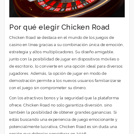
Por qué elegir Chicken Road
Chicken Road se destaca en el mundo de los juegos de
casino en línea gracias a su combinación única de emoción,
estrategia y altos multiplicadores. Su diseño amigable,
junto con la posibilidad de jugar en dispositivos móviles o
de escritorio, lo convierte en una opción ideal para diversos
jugadores. Además, la opción de jugar en modo de
demostración permite a los nuevos usuarios familiarizarse
con el juego sin comprometer su dinero.
Con los atractivos bonos y la seguridad que la plataforma
ofrece, Chicken Road no solo garantiza diversión, sino
también la posibilidad de obtener grandes ganancias. Si
estás buscando una experiencia de juego emocionante y
potencialmente lucrativa, Chicken Road es sin duda una
opción que deberías considerar en 2026.