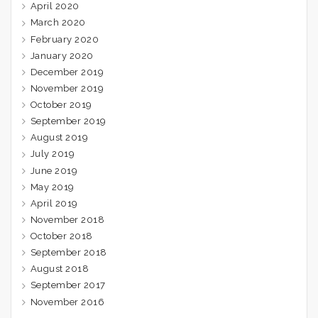
April 2020
March 2020
February 2020
January 2020
December 2019
November 2019
October 2019
September 2019
August 2019
July 2019
June 2019
May 2019
April 2019
November 2018
October 2018
September 2018
August 2018
September 2017
November 2016