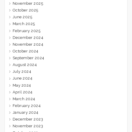
November 2025
October 2025
June 2025
March 2025
February 2025
December 2024
November 2024
October 2024
September 2024
August 2024
July 2024
June 2024
May 2024
April 2024
March 2024
February 2024
January 2024
December 2023
November 2023