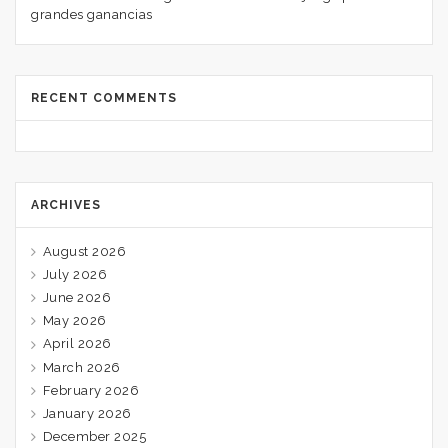
grandes ganancias
RECENT COMMENTS
ARCHIVES
August 2026
July 2026
June 2026
May 2026
April 2026
March 2026
February 2026
January 2026
December 2025