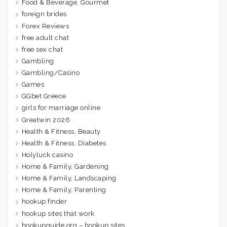
Food & Beverage, Gourmet
foreign brides
Forex Reviews
free adult chat
free sex chat
Gambling
Gambling/Casino
Games
GGbet Greece
girls for marriage online
Greatwin 2026
Health & Fitness, Beauty
Health & Fitness, Diabetes
Holyluck casino
Home & Family, Gardening
Home & Family, Landscaping
Home & Family, Parenting
hookup finder
hookup sites that work
hookupguide.org – hookup sites