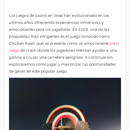
Los juegos de casino en línea han evolucionado en los
últimos años, ofreciendo experiencias inmersivas y
emocionantes para los jugadores. En 2026, una de las
propuestas más intrigantes es el juego conocido como
Chicken Road, que se presenta como un emocionante
pollo
juego
de crash donde los jugadores intentan ayudar a una
gallina a cruzar una carretera peligrosa. A continuación,
exploraremos cómo jugar y maximizar tus oportunidades
de ganar en este popular juego.