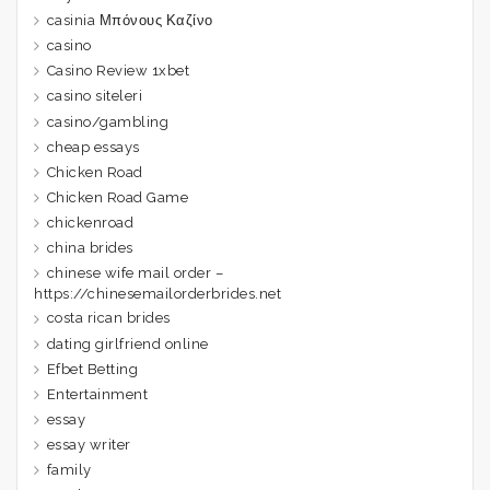
casinia Μπόνους Καζίνο
casino
Casino Review 1xbet
casino siteleri
casino/gambling
cheap essays
Chicken Road
Chicken Road Game
chickenroad
china brides
chinese wife mail order –
https://chinesemailorderbrides.net
costa rican brides
dating girlfriend online
Efbet Betting
Entertainment
essay
essay writer
family