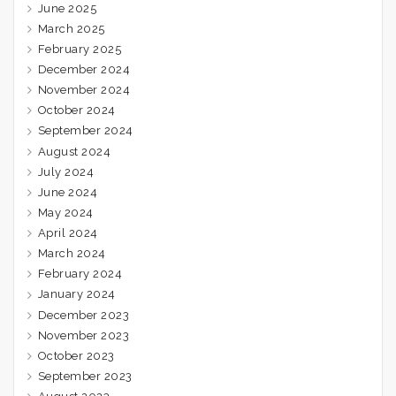
June 2025
March 2025
February 2025
December 2024
November 2024
October 2024
September 2024
August 2024
July 2024
June 2024
May 2024
April 2024
March 2024
February 2024
January 2024
December 2023
November 2023
October 2023
September 2023