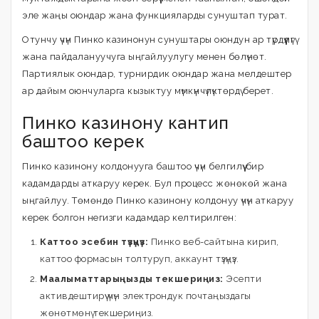
эле жаңы оюндар жана функцияларды сунуштап турат.
Отунчу үчүн Пинко казинонун сунуштары оюндун ар түрдүүлүгү
жана пайдалануучуга ыңгайлуулугу менен бөлүнөт.
Партиялык оюндар, турнирдик оюндар жана мелдештер
ар дайым оюнчуларга кызыктуу мүмкүнчүлүктөрдү берет.
Пинко казинону кантип
баштоо керек
Пинко казинону колдонууга баштоо үчүн белгилүү бир
кадамдарды аткаруу керек. Бул процесс жөнөкөй жана
ыңгайлуу. Төмөндө Пинко казинону колдонуу үчүн аткаруу
керек болгон негизги кадамдар келтирилген:
Каттоо эсебин түзүңүз:
Пинко веб-сайтына кирип,
каттоо формасын толтуруп, аккаунт түзүңүз.
Маалыматтарыңызды текшериңиз:
Эсепти
активдештирүү үчүн электрондук почтаңыздагы
жөнөтмөнү текшериңиз.