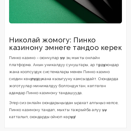
Николай жомогу: Пинко
казинону эмнеге тандоо керек
Пинко казино – оюнчулар үчүн эң мыкты онлайн
платформа. Анын уникалдуу сунуштары, ар түрдүү оюндар
жана коопсуздук системалары менен Пинко казино
сиздин көңүлүңүздү жана кызыгууну камсыздайт. Оюндарда
жоготуулар минималдуу болгондуктан, көптөгөн
адамдар Пинко казинону тандашууда.
Эгер сиз онлайн оюндарыңыздан ырахат алгыңыз келсе,
Пинко казинону тандап, мыкты тажрыйба алуу үчүн
катталып, оюндарды ойноп көрүңүз!