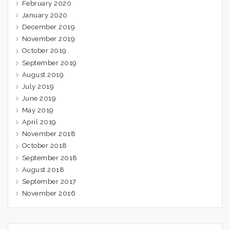
February 2020
January 2020
December 2019
November 2019
October 2019
September 2019
August 2019
July 2019
June 2019
May 2019
April 2019
November 2018
October 2018
September 2018
August 2018
September 2017
November 2016