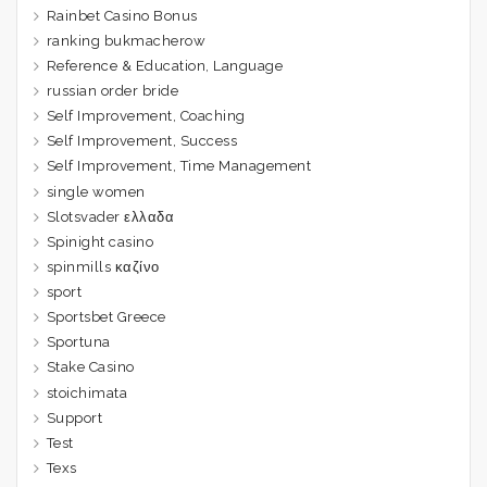
Rainbet Casino Bonus
ranking bukmacherow
Reference & Education, Language
russian order bride
Self Improvement, Coaching
Self Improvement, Success
Self Improvement, Time Management
single women
Slotsvader ελλαδα
Spinight casino
spinmills καζίνο
sport
Sportsbet Greece
Sportuna
Stake Casino
stoichimata
Support
Test
Texs