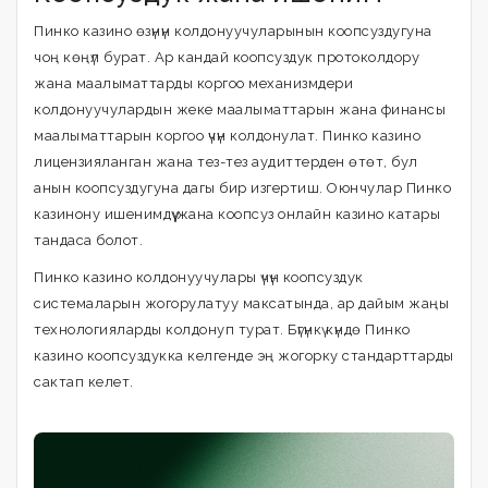
Пинко казино өзүнүн колдонуучуларынын коопсуздугуна
чоң көңүл бурат. Ар кандай коопсуздук протоколдору
жана маалыматтарды коргоо механизмдери
колдонуучулардын жеке маалыматтарын жана финансы
маалыматтарын коргоо үчүн колдонулат. Пинко казино
лицензияланган жана тез-тез аудиттерден өтөт, бул
анын коопсуздугуна дагы бир изгертиш. Оюнчулар Пинко
казинону ишенимдүү жана коопсуз онлайн казино катары
тандаса болот.
Пинко казино колдонуучулары үчүн коопсуздук
системаларын жогорулатуу максатында, ар дайым жаңы
технологияларды колдонуп турат. Бүгүнкү күндө Пинко
казино коопсуздукка келгенде эң жогорку стандарттарды
сактап келет.