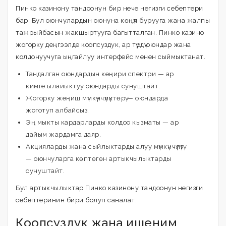
Пинко казинону тандоонун бир нече негизги себептери
бар. Бул оюнчулардын оюнуна көңүл бурууга жана жалпы
тажрыйбасын жакшыртууга багытталган. Пинко казино
жогорку деңгээлде коопсуздук, ар түрдүү оюндар жана
колдонуучуга ыңгайлуу интерфейс менен сыймыктанат.
Тандалган оюндардын кеңири спектри — ар
кимге ылайыктуу оюндарды сунуштайт.
Жогорку жеңиш мүмкүнчүлүктөрү — оюндарда
жоготуп албайсыз.
Эң мыкты кардарларды колдоо кызматы — ар
дайым жардамга даяр.
Акцияларды жана сыйлыктарды алуу мүмкүнчүлүгү
— оюнчуларга көптөгөн артыкчылыктарды
сунуштайт.
Бул артыкчылыктар Пинко казинону тандоонун негизги
себептеринин бири болуп саналат.
Коопсуздук жана ишеним