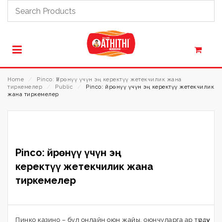
Home
⁄
Pinco: Үйрөнүү үчүн эң керектүү жетекчилик жана
тиркемелер
⁄
Public
⁄
Pinco: Үйрөнүү үчүн эң керектүү жетекчилик
жана тиркемелер
Pinco: Үйрөнүү үчүн эң
керектүү жетекчилик жана
тиркемелер
Пинко казино – бул онлайн оюн жайы, оюнчуларга ар түрдүү