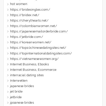
hot women
https://bridesingles.com/
https://bridex.net/
https://cherylhearts.net/
https://colombianwomen.net/
https://japanesemailorderbride.com/
https://jetbride.com/
https://koreanwomen.net/
https://top10chinesedatingsites.net/
https://topinternationaldatingsites.com/
https://vietnamesewomen.org/
Internet Business, Ebooks
Internet Business, Ecommerce
interracial dating sites
Interwetten
japanese brides
jet bride
jetbride
jpoanese brides