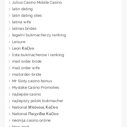
Julius Casino Mobile Casino
latin dating
latin dating sites
latina wife
latinas brides
legalni bukmacherzy ranking
Leisure
Leon Καζίνο
lista bukmacherow i ranking
mail order bride
mail order wife
mailorder-bride
Mr Sloty casino bonus
Mystake Casino Promoties
najlepšie casino
najlepszy polski bukmacher
National Μπόνους Καζίνο
National Παιχνίδια Καζίνο
neon54 casino online
New post