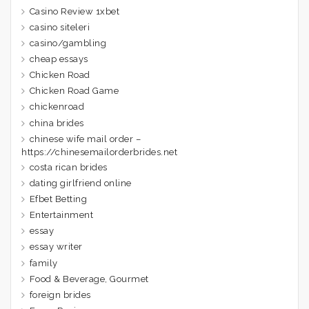
Casino Review 1xbet
casino siteleri
casino/gambling
cheap essays
Chicken Road
Chicken Road Game
chickenroad
china brides
chinese wife mail order –
https://chinesemailorderbrides.net
costa rican brides
dating girlfriend online
Efbet Betting
Entertainment
essay
essay writer
family
Food & Beverage, Gourmet
foreign brides